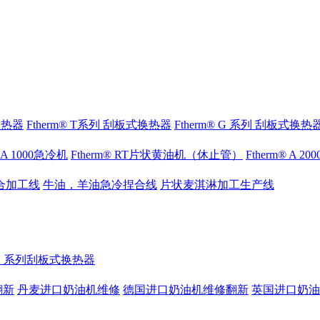
式换热器
Ftherm® T系列 刮板式换热器
Ftherm® G 系列 刮板式换热
® A 1000急冷机
Ftherm® RT片状黄油机（休止管）
Ftherm® A 2
合加工线
牛油，羊油急冷捏合线
片状麦淇淋加工生产线
® K 系列刮板式换热器
翻新
丹麦进口奶油机维修
德国进口奶油机维修翻新
英国进口奶油