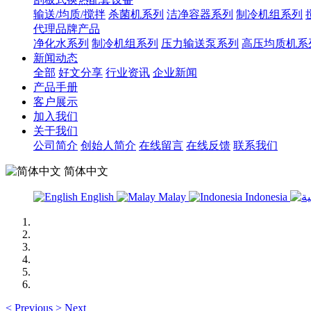
输送/均质/搅拌
杀菌机系列
洁净容器系列
制冷机组系列
代理品牌产品
净化水系列
制冷机组系列
压力输送泵系列
高压均质机系
新闻动态
全部
好文分享
行业资讯
企业新闻
产品手册
客户展示
加入我们
关于我们
公司简介
创始人简介
在线留言
在线反馈
联系我们
简体中文
English
Malay
Indonesia
<
Previous
>
Next