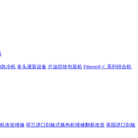
器
000急冷机
多头灌装设备
片油切块包装机
Ftherm® C 系列捏合机
机改造维修
荷兰进口刮板式换热机维修翻新改造
美国进口刮板