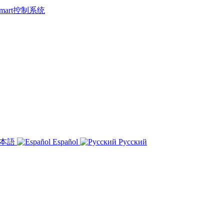
 Smart控制系统
本語
Español
Русский