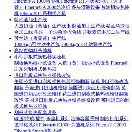
Ftherm® A 1000急冷机
Ftherm® RT片状黄油机（休止
管）
Ftherm® A 2000急冷机
多头灌装设备
片油切块包装
机
Ftherm® C 系列捏合机
特种油脂生产线
人造奶油（黄油）生产线
起酥油加工生产线
猪油急冷捏
合加工线
牛油，羊油急冷捏合线
片状麦淇淋加工生产线
可丝达（蛋黄酱）生产线
1000kg/h可丝达生产线
2000kg/h卡仕达酱生产线
高粘度物料杀菌机
小型刮板式换热器实验机
刮板换热器小试设备
人造（黄）奶油小试设备
Ftherm®
K 系列刮板式换热器
进口刮板式换热器维修改造
美国公司进口刮板式换热器维修翻新
瑞典进口维修改造
翻新
丹麦进口奶油机维修
德国进口奶油机维修翻新
英
国进口奶油机改造维修
荷兰进口刮板式换热机维修翻新
改造
美国进口刮板式换热器设备维修改造
英国进口的刮
板式换热器维修
刮板式换热配套设备
输送/均质/搅拌
杀菌机系列
洁净容器系列
制冷机组系列
搅拌罐系列
Ftherm® C1000
杀菌机系列
Ftherm® C2000
Ftherm® Smart控制系统