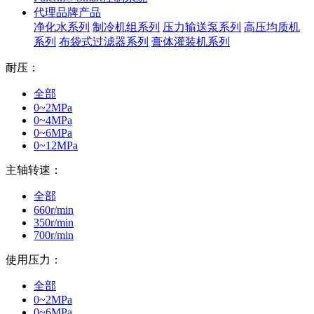
代理品牌产品
净化水系列
制冷机组系列
压力输送泵系列
高压均质机
系列
布袋式过滤器系列
膏体灌装机系列
耐压：
全部
0~2MPa
0~4MPa
0~6MPa
0~12MPa
主轴转速：
全部
660r/min
350r/min
700r/min
使用压力：
全部
0~2MPa
0~6MPa