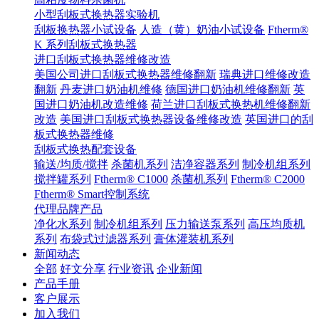
小型刮板式换热器实验机
刮板换热器小试设备
人造（黄）奶油小试设备
Ftherm®
K 系列刮板式换热器
进口刮板式换热器维修改造
美国公司进口刮板式换热器维修翻新
瑞典进口维修改造
翻新
丹麦进口奶油机维修
德国进口奶油机维修翻新
英
国进口奶油机改造维修
荷兰进口刮板式换热机维修翻新
改造
美国进口刮板式换热器设备维修改造
英国进口的刮
板式换热器维修
刮板式换热配套设备
输送/均质/搅拌
杀菌机系列
洁净容器系列
制冷机组系列
搅拌罐系列
Ftherm® C1000
杀菌机系列
Ftherm® C2000
Ftherm® Smart控制系统
代理品牌产品
净化水系列
制冷机组系列
压力输送泵系列
高压均质机
系列
布袋式过滤器系列
膏体灌装机系列
新闻动态
全部
好文分享
行业资讯
企业新闻
产品手册
客户展示
加入我们