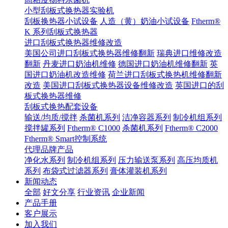
小型刮板式换热器实验机
刮板换热器小试设备
人造（黄）奶油小试设备
Ftherm®
K 系列刮板式换热器
进口刮板式换热器维修改造
美国公司进口刮板式换热器维修翻新
瑞典进口维修改造
翻新
丹麦进口奶油机维修
德国进口奶油机维修翻新
英
国进口奶油机改造维修
荷兰进口刮板式换热机维修翻新
改造
美国进口刮板式换热器设备维修改造
英国进口的刮
板式换热器维修
刮板式换热配套设备
输送/均质/搅拌
杀菌机系列
洁净容器系列
制冷机组系列
搅拌罐系列
Ftherm® C1000
杀菌机系列
Ftherm® C2000
Ftherm® Smart控制系统
代理品牌产品
净化水系列
制冷机组系列
压力输送泵系列
高压均质机
系列
布袋式过滤器系列
膏体灌装机系列
新闻动态
全部
好文分享
行业资讯
企业新闻
产品手册
客户展示
加入我们