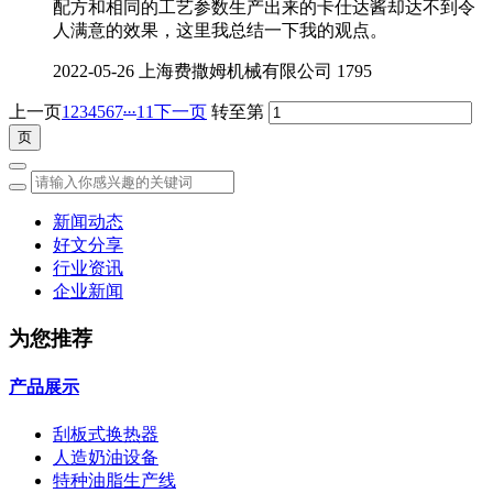
配方和相同的工艺参数生产出来的卡仕达酱却达不到令
人满意的效果，这里我总结一下我的观点。
2022-05-26
上海费撒姆机械有限公司
1795
...
上一页
1
2
3
4
5
6
7
11
下一页
转至第
新闻动态
好文分享
行业资讯
企业新闻
为您推荐
产品展示
刮板式换热器
人造奶油设备
特种油脂生产线