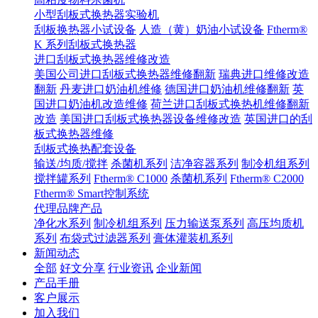
小型刮板式换热器实验机
刮板换热器小试设备
人造（黄）奶油小试设备
Ftherm®
K 系列刮板式换热器
进口刮板式换热器维修改造
美国公司进口刮板式换热器维修翻新
瑞典进口维修改造
翻新
丹麦进口奶油机维修
德国进口奶油机维修翻新
英
国进口奶油机改造维修
荷兰进口刮板式换热机维修翻新
改造
美国进口刮板式换热器设备维修改造
英国进口的刮
板式换热器维修
刮板式换热配套设备
输送/均质/搅拌
杀菌机系列
洁净容器系列
制冷机组系列
搅拌罐系列
Ftherm® C1000
杀菌机系列
Ftherm® C2000
Ftherm® Smart控制系统
代理品牌产品
净化水系列
制冷机组系列
压力输送泵系列
高压均质机
系列
布袋式过滤器系列
膏体灌装机系列
新闻动态
全部
好文分享
行业资讯
企业新闻
产品手册
客户展示
加入我们