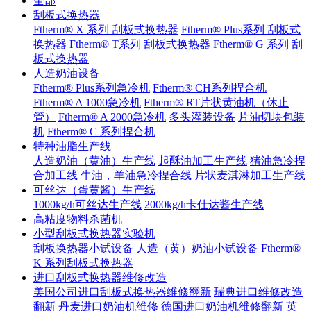
全部
刮板式换热器
Ftherm® X 系列 刮板式换热器
Ftherm® Plus系列 刮板式
换热器
Ftherm® T系列 刮板式换热器
Ftherm® G 系列 刮
板式换热器
人造奶油设备
Ftherm® Plus系列急冷机
Ftherm® CH系列捏合机
Ftherm® A 1000急冷机
Ftherm® RT片状黄油机（休止
管）
Ftherm® A 2000急冷机
多头灌装设备
片油切块包装
机
Ftherm® C 系列捏合机
特种油脂生产线
人造奶油（黄油）生产线
起酥油加工生产线
猪油急冷捏
合加工线
牛油，羊油急冷捏合线
片状麦淇淋加工生产线
可丝达（蛋黄酱）生产线
1000kg/h可丝达生产线
2000kg/h卡仕达酱生产线
高粘度物料杀菌机
小型刮板式换热器实验机
刮板换热器小试设备
人造（黄）奶油小试设备
Ftherm®
K 系列刮板式换热器
进口刮板式换热器维修改造
美国公司进口刮板式换热器维修翻新
瑞典进口维修改造
翻新
丹麦进口奶油机维修
德国进口奶油机维修翻新
英