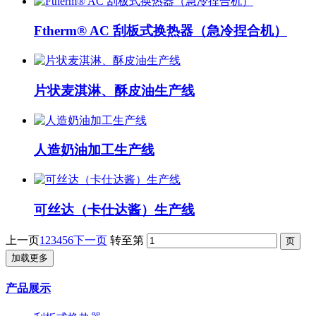
Ftherm® AC 刮板式换热器（急冷捏合机）
片状麦淇淋、酥皮油生产线
人造奶油加工生产线
可丝达（卡仕达酱）生产线
上一页
1
2
3
4
5
6
下一页
转至第
加载更多
产品展示