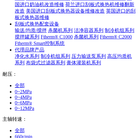
国进口奶油机改造维修
荷兰进口刮板式换热机维修翻新
改造
美国进口刮板式换热器设备维修改造
英国进口的刮
板式换热器维修
刮板式换热配套设备
输送/均质/搅拌
杀菌机系列
洁净容器系列
制冷机组系列
搅拌罐系列
Ftherm® C1000
杀菌机系列
Ftherm® C2000
Ftherm® Smart控制系统
代理品牌产品
净化水系列
制冷机组系列
压力输送泵系列
高压均质机
系列
布袋式过滤器系列
膏体灌装机系列
耐压：
全部
0~2MPa
0~4MPa
0~6MPa
0~12MPa
主轴转速：
全部
660r/min