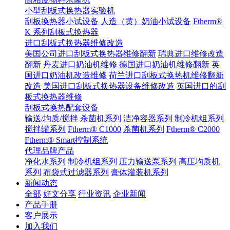
小型刮板式换热器实验机
刮板换热器小试设备
人造（黄）奶油小试设备
Ftherm®
K 系列刮板式换热器
进口刮板式换热器维修改造
美国公司进口刮板式换热器维修翻新
瑞典进口维修改造
翻新
丹麦进口奶油机维修
德国进口奶油机维修翻新
英
国进口奶油机改造维修
荷兰进口刮板式换热机维修翻新
改造
美国进口刮板式换热器设备维修改造
英国进口的刮
板式换热器维修
刮板式换热配套设备
输送/均质/搅拌
杀菌机系列
洁净容器系列
制冷机组系列
搅拌罐系列
Ftherm® C1000
杀菌机系列
Ftherm® C2000
Ftherm® Smart控制系统
代理品牌产品
净化水系列
制冷机组系列
压力输送泵系列
高压均质机
系列
布袋式过滤器系列
膏体灌装机系列
新闻动态
全部
好文分享
行业资讯
企业新闻
产品手册
客户展示
加入我们