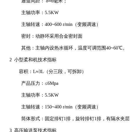
通道间距： δ≈6毫米；
主轴功率：5.5KW
主轴转速：400~600 r/min（变频调速）
密封：动静环采用合金密封面
其他：主轴内设热水循环，温度可调范围40~60℃。
2
小型柔和机技术指标
容积：L≈3L（分三段，可拆卸）
产品压力：≤6Mpa
主轴功率：5.5KW
主轴转速：150~400 r/min（变频调速）
筒体形式：固定排钉1排，旋转排钉1排，有隔水夹层
3 高压输送泵技术指标