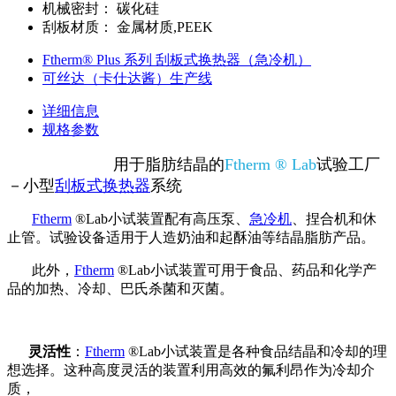
机械密封：
碳化硅
刮板材质：
金属材质,PEEK
Ftherm® Plus 系列 刮板式换热器（急冷机）
可丝达（卡仕达酱）生产线
详细信息
规格参数
用于脂肪结晶的
Ftherm ® Lab
试验工厂
－小型
刮板式换热器
系统
Ftherm
®Lab小试装置配有高压泵、
急冷机
、捏合机和休
止管。试验设备适用于人造奶油和起酥油等结晶脂肪产品。
此外，
Ftherm
®Lab小试装置可用于食品、药品和化学产
品的加热、冷却、巴氏杀菌和灭菌。
灵活性
：
Ftherm
®Lab小试装置是各种食品结晶和冷却的理
想选择。这种高度灵活的装置利用高效的氟利昂作为冷却介
质，