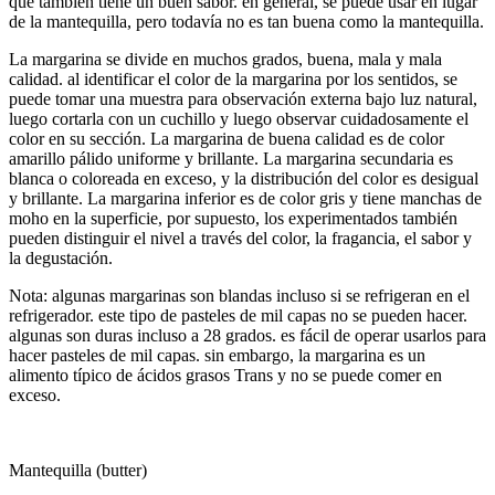
que también tiene un buen sabor. en general, se puede usar en lugar
de la mantequilla, pero todavía no es tan buena como la mantequilla.
La margarina se divide en muchos grados, buena, mala y mala
calidad. al identificar el color de la margarina por los sentidos, se
puede tomar una muestra para observación externa bajo luz natural,
luego cortarla con un cuchillo y luego observar cuidadosamente el
color en su sección. La margarina de buena calidad es de color
amarillo pálido uniforme y brillante. La margarina secundaria es
blanca o coloreada en exceso, y la distribución del color es desigual
y brillante. La margarina inferior es de color gris y tiene manchas de
moho en la superficie, por supuesto, los experimentados también
pueden distinguir el nivel a través del color, la fragancia, el sabor y
la degustación.
Nota: algunas margarinas son blandas incluso si se refrigeran en el
refrigerador. este tipo de pasteles de mil capas no se pueden hacer.
algunas son duras incluso a 28 grados. es fácil de operar usarlos para
hacer pasteles de mil capas. sin embargo, la margarina es un
alimento típico de ácidos grasos Trans y no se puede comer en
exceso.
Mantequilla (butter)