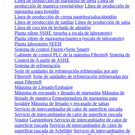
Línea de producción de margarina de mesa
Línea de
producción de manteca vegetal/ghee
Línea de producción de
margarina para hojaldre
Línea de producción de crema pastelera/salsa/almidón
Línea de producción de natillas
Línea de producción de salsa
Línea de cocción de lechada de almidón
Planta piloto SSHE (prueba a escala de laboratorio)
Planta piloto de margarina/manteca (escala de laboratorio)
Planta laboratorio SEEH
Sistema de control Fherm (Serie Smart)
Gabinete de control PLC de la máquina Ftherm®
Sistema de
Control de A partir de ASHE
Sistema de refrigeración
Serie de unidades de refrigeración refrigeradas por aire
Ftherm®
Serie de unidades de refrigeración refrigeradas por
agua Ftherm®
Máquina de Llenado/Embalaje
Máquina de envasado y llenado de margarina
Máquina de
llenado de manteca
Empaquetadora de margarina para
hojaldre
Máquina de llenado y envasado de salsas
Servicio de intercambiador de calor de superficie rascada
Servicio de intercambiador de calor de superficie rascada
Votator
Garstenborg Servicio de intercambiador de calor de
superficie rascada
Servicio de intercambiador de calor de
superficie rascada de Schr0der
Servicio de intercambiador de