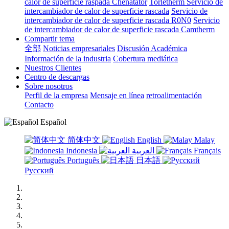
calor de superficie raspada Chenatator
Torletherm Servicio de
intercambiador de calor de superficie rascada
Servicio de
intercambiador de calor de superficie rascada R0N0
Servicio
de intercambiador de calor de superficie rascada Camtherm
Compartir tema
全部
Noticias empresariales
Discusión Académica
Información de la industria
Cobertura mediática
Nuestros Clientes
Centro de descargas
Sobre nosotros
Perfil de la empresa
Mensaje en línea
retroalimentación
Contacto
Español
简体中文
English
Malay
Indonesia
العربية
Français
Português
日本語
Русский