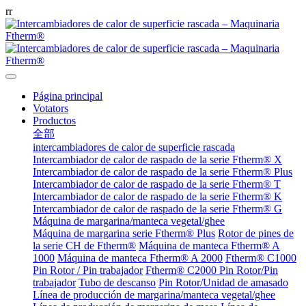
r
r
Página principal
Votators
Productos
全部
intercambiadores de calor de superficie rascada
Intercambiador de calor de raspado de la serie Ftherm® X
Intercambiador de calor de raspado de la serie Ftherm® Plus
Intercambiador de calor de raspado de la serie Ftherm® T
Intercambiador de calor de raspado de la serie Ftherm® K
Intercambiador de calor de raspado de la serie Ftherm® G
Máquina de margarina/manteca vegetal/ghee
Máquina de margarina serie Ftherm® Plus
Rotor de pines de
la serie CH de Ftherm®
Máquina de manteca Ftherm® A
1000
Máquina de manteca Ftherm® A 2000
Ftherm® C1000
Pin Rotor / Pin trabajador
Ftherm® C2000 Pin Rotor/Pin
trabajador
Tubo de descanso
Pin Rotor/Unidad de amasado
Línea de producción de margarina/manteca vegetal/ghee