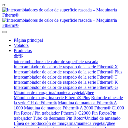
r
r
Página principal
Votators
Productos
全部
intercambiadores de calor de superficie rascada
Intercambiador de calor de raspado de la serie Ftherm® X
Intercambiador de calor de raspado de la serie Ftherm® Plus
Intercambiador de calor de raspado de la serie Ftherm® T
Intercambiador de calor de raspado de la serie Ftherm® K
Intercambiador de calor de raspado de la serie Ftherm® G
Máquina de margarina/manteca vegetal/ghee
Máquina de margarina serie Ftherm® Plus
Rotor de pines de
la serie CH de Ftherm®
Máquina de manteca Ftherm® A
1000
Máquina de manteca Ftherm® A 2000
Ftherm® C1000
Pin Rotor / Pin trabajador
Ftherm® C2000 Pin Rotor/Pin
trabajador
Tubo de descanso
Pin Rotor/Unidad de amasado
Línea de producción de margarina/manteca vegetal/ghee