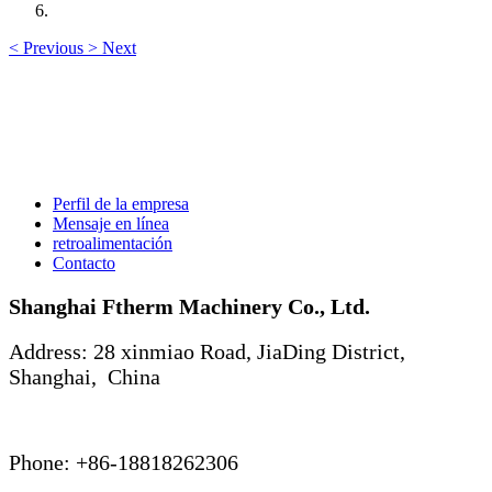
<
Previous
>
Next
Perfil de la empresa
Mensaje en línea
retroalimentación
Contacto
Shanghai Ftherm Machinery Co., Ltd.
Address: 28 xinmiao Road, JiaDing District,
Shanghai, China
Phone: +86-18818262306