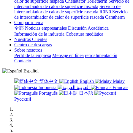
calor de superficie raspada Chenatator
Torletherm Servicio de
intercambiador de calor de superficie rascada
Servicio de
intercambiador de calor de superficie rascada R0N0
Servicio
de intercambiador de calor de superficie rascada Camtherm
Compartir tema
全部
Noticias empresariales
Discusión Académica
Información de la industria
Cobertura mediática
Nuestros Clientes
Centro de descargas
Sobre nosotros
Perfil de la empresa
Mensaje en línea
retroalimentación
Contacto
Español
简体中文
English
Malay
Indonesia
العربية
Français
Português
日本語
Русский