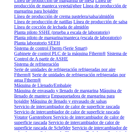
Línea de producción de margarina de mesa
Línea de
producción de manteca vegetal/ghee
Línea de producción de
margarina para hojaldre
Línea de producción de crema pastelera/salsa/almidón
Línea de producción de natillas
Línea de producción de salsa
Línea de cocción de lechada de almidón
Planta piloto SSHE (prueba a escala de laboratorio)
Planta piloto de margarina/manteca (escala de laboratorio)
Planta laboratorio SEEH
Sistema de control Fherm (Serie Smart)
Gabinete de control PLC de la máquina Ftherm®
Sistema de
Control de A partir de ASHE
Sistema de refrigeración
Serie de unidades de refrigeración refrigeradas por aire
Ftherm®
Serie de unidades de refrigeración refrigeradas por
agua Ftherm®
Máquina de Llenado/Embalaje
Máquina de envasado y llenado de margarina
Máquina de
llenado de manteca
Empaquetadora de margarina para
hojaldre
Máquina de llenado y envasado de salsas
Servicio de intercambiador de calor de superficie rascada
Servicio de intercambiador de calor de superficie rascada
Votator
Garstenborg Servicio de intercambiador de calor de
superficie rascada
Servicio de intercambiador de calor de
superficie rascada de Schr0der
Servicio de intercambiador de