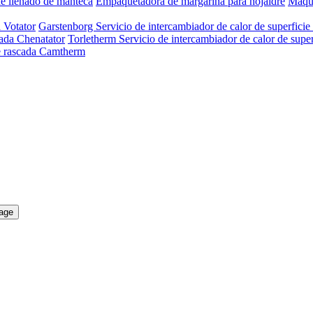
e llenado de manteca
Empaquetadora de margarina para hojaldre
Máqui
a Votator
Garstenborg Servicio de intercambiador de calor de superficie
pada Chenatator
Torletherm Servicio de intercambiador de calor de super
ie rascada Camtherm