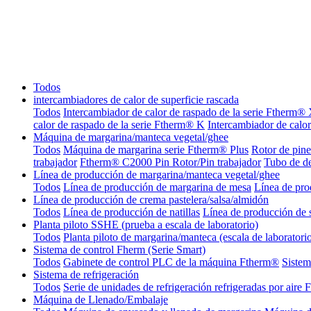
Todos
intercambiadores de calor de superficie rascada
Todos
Intercambiador de calor de raspado de la serie Ftherm®
calor de raspado de la serie Ftherm® K
Intercambiador de calo
Máquina de margarina/manteca vegetal/ghee
Todos
Máquina de margarina serie Ftherm® Plus
Rotor de pin
trabajador
Ftherm® C2000 Pin Rotor/Pin trabajador
Tubo de d
Línea de producción de margarina/manteca vegetal/ghee
Todos
Línea de producción de margarina de mesa
Línea de pro
Línea de producción de crema pastelera/salsa/almidón
Todos
Línea de producción de natillas
Línea de producción de 
Planta piloto SSHE (prueba a escala de laboratorio)
Todos
Planta piloto de margarina/manteca (escala de laboratori
Sistema de control Fherm (Serie Smart)
Todos
Gabinete de control PLC de la máquina Ftherm®
Sistem
Sistema de refrigeración
Todos
Serie de unidades de refrigeración refrigeradas por aire
Máquina de Llenado/Embalaje