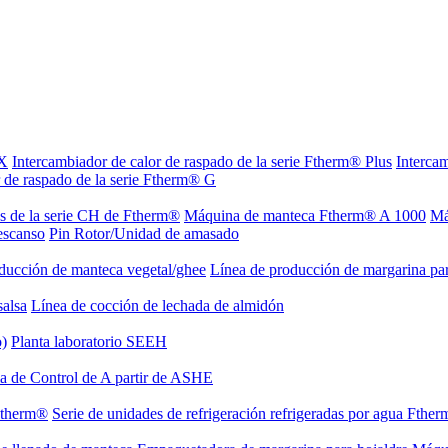
 X
Intercambiador de calor de raspado de la serie Ftherm® Plus
Intercam
r de raspado de la serie Ftherm® G
es de la serie CH de Ftherm®
Máquina de manteca Ftherm® A 1000
Má
escanso
Pin Rotor/Unidad de amasado
ducción de manteca vegetal/ghee
Línea de producción de margarina par
salsa
Línea de cocción de lechada de almidón
o)
Planta laboratorio SEEH
a de Control de A partir de ASHE
 Ftherm®
Serie de unidades de refrigeración refrigeradas por agua Fthe