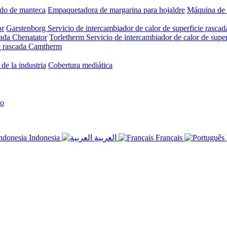
ado de manteca
Empaquetadora de margarina para hojaldre
Máquina de 
or
Garstenborg Servicio de intercambiador de calor de superficie rascad
pada Chenatator
Torletherm Servicio de intercambiador de calor de super
ie rascada Camtherm
de la industria
Cobertura mediática
to
Indonesia
العربية
Français