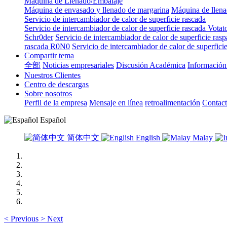
Máquina de Llenado/Embalaje
Máquina de envasado y llenado de margarina
Máquina de llen
Servicio de intercambiador de calor de superficie rascada
Servicio de intercambiador de calor de superficie rascada Votat
Schr0der
Servicio de intercambiador de calor de superficie ras
rascada R0N0
Servicio de intercambiador de calor de superfic
Compartir tema
全部
Noticias empresariales
Discusión Académica
Información 
Nuestros Clientes
Centro de descargas
Sobre nosotros
Perfil de la empresa
Mensaje en línea
retroalimentación
Contac
Español
简体中文
English
Malay
<
Previous
>
Next