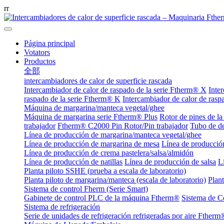
r
r
Página principal
Votators
Productos
全部
intercambiadores de calor de superficie rascada
Intercambiador de calor de raspado de la serie Ftherm® X
Inte
raspado de la serie Ftherm® K
Intercambiador de calor de rasp
Máquina de margarina/manteca vegetal/ghee
Máquina de margarina serie Ftherm® Plus
Rotor de pines de l
trabajador
Ftherm® C2000 Pin Rotor/Pin trabajador
Tubo de d
Línea de producción de margarina/manteca vegetal/ghee
Línea de producción de margarina de mesa
Línea de producció
Línea de producción de crema pastelera/salsa/almidón
Línea de producción de natillas
Línea de producción de salsa
L
Planta piloto SSHE (prueba a escala de laboratorio)
Planta piloto de margarina/manteca (escala de laboratorio)
Plan
Sistema de control Fherm (Serie Smart)
Gabinete de control PLC de la máquina Ftherm®
Sistema de C
Sistema de refrigeración
Serie de unidades de refrigeración refrigeradas por aire Ftherm