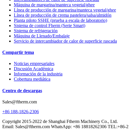
Máquina de margarina/manteca vegetal/ghee
Línea de producción de margarina/manteca vegetal/ghee
Línea de producción de crema pastelera/salsa/almidón
Planta piloto SSHE (prueba a escala de laboratorio)
Sistema de control Fherm (Serie Smart)
Sistema de refrigeración
Máquina de Llenado/Embalaje
Servicio de intercambiador de calor de superficie rascada
Compartir tema
Noticias empresariales
Discusión Académica
Información de la industria
Cobertura mediática
Centro de descargas
Sales@ftherm.com
+86 188-1826-2306
Copyright 2015-2022 de Shanghai Ftherm Machinery Co., Ltd.
Email: Sales@ftherm.com WhatsApp: +86 18818262306 TEL:+86-