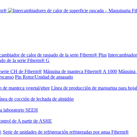
rcambiador de calor de raspado de la serie Ftherm® Plus
Intercambiador
ado de la serie Ftherm® G
a serie CH de Ftherm®
Máquina de manteca Ftherm® A 1000
Máquina 
escanso
Pin Rotor/Unidad de amasado
n de manteca vegetal/ghee
Línea de producción de margarina para hoja
ínea de cocción de lechada de almidón
ta laboratorio SEEH
ontrol de A partir de ASHE
®
Serie de unidades de refrigeración refrigeradas por agua Ftherm®