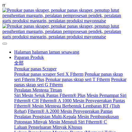
r
r
Halaman halaman laman sesawang
Paparan Produk
全部
Penukar panas Scraper
Penukar panas scraper Seri X Ftherm
Penukar panas skrap
seri Ftherm Plus
Penukar panas skrap seri T Ftherm
Penukar
panas skrap seri G Ftherm
Peralatan Mentega Tiruan
Siri Mesin Sejuk Pantas Ftherm® Plus
Mesin Pemampat Siri
Ftherm® CH
Ftherm® A 1000 Mesin Penyegerakan Pantas
Ftherm® Mesin Mentega Berbentuk Lembaran RT (Tiub
Rehat)
Ftherm® A 2000 Mesin Penyegerakan Pantas
Peralatan Pengisian Multi-Kepala
Mesin Pembungkusan
Potongan Minyak
Mesin Menguli Siri Ftherm® C
Laluan Pengeluaran Minyak Khusus