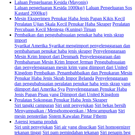
Laluan Pengeluaran Kesida (Mayonis)
Laluan pengeluaran Kesida 1000kg/j
Laluan Pengeluaran Sos
Kastard 2000kg/j
Mesin Eksperimen Penukar Haba Jenis Papan Kikis Kecil
Peralatan Ujian Skala Kecil Penukar Haba Skraper
Peralatan
Percubaan Kecil Mentega (Kuning) Tiruan
Pembaikan dan pengubahsuaian penukar haba jenis skrap
import
Syarikat Amerika Syarikat mengimport penyelenggaraan dan
pembaharuan penukar haba jenis skraper
Penyelenggaraan
Mesin Krim Import dari Denmark
Penyelenggaraan dan
Pembaharuan Mesin Krim Import Jerman
Pengubahsuaian
dan penyelenggaraan mesin krim yang diimport dari United
Kingdom
Pembaikan, Penambahbaikan dan Penukaran Mesin
Penukar Haba Jenis Skrab Impor Belanda
Penyelenggaraan
dan pengubahsuaian peralatan penukar haba jenis skrap yang
diimport dari Amerika Sya
Penyelenggaraan Penukar Haba
Jenis Papan Pisau yang Diimport dari United Kingdom
Peralatan Sokongan Penukar Haba Jenis Skraper
Siri tangki campuran
Siri unit penyejukan
Siri bekas bersih
Menyampaikan / Menghomogenkan / Mencampurkan
Siri
mesin pensterilan
Sistem Kawalan Pintar Ftherm
Agensi jenama produk
Siri unit penyejukan
Siri air yang disucikan
Siri homogenizer
tekanan tinggi
Siri pam pemindahan tekanan
Siri penapis beg