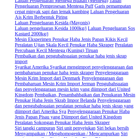
Laluan Pengeluaran Mentega Buatan (Mentega)
Talian
Pengeluaran Pemprosesan Mentega Puff
Garis pemampatan
cepat minyak sapi dan lemak kambing
Laluan Pengeluaran
Ais Krim Berbentuk Piring
Laluan Pengeluaran Kesida (Mayonis)
Laluan pengeluaran Kesida 1000kg/j
Laluan Pengeluaran Sos
Kastard 2000kg/j
Mesin Eksperimen Penukar Haba Jenis Papan Kikis Kecil
Peralatan Ujian Skala Kecil Penukar Haba Skraper
Peralatan
Percubaan Kecil Mentega (Kuning) Tiruan
Pembaikan dan pengubahsuaian penukar haba jenis skrap
import
Syarikat Amerika Syarikat mengimport penyelenggaraan dan
pembaharuan penukar haba jenis skraper
Penyelenggaraan
Mesin Krim Import dari Denmark
Penyelenggaraan dan
Pembaharuan Mesin Krim Import Jerman
Pengubahsuaian
dan penyelenggaraan mesin krim yang diimport dari United
Kingdom
Pembaikan, Penambahbaikan dan Penukaran Mesin
Penukar Haba Jenis Skrab Impor Belanda
Penyelenggaraan
dan pengubahsuaian peralatan penukar haba jenis skrap yang
diimport dari Amerika Sya
Penyelenggaraan Penukar Haba
Jenis Papan Pisau yang Diimport dari United Kingdom
Peralatan Sokongan Penukar Haba Jenis Skraper
Siri tangki campuran
Siri unit penyejukan
Siri bekas bersih
Menyampaikan / Menghomogenkan / Mencampurkan
Siri