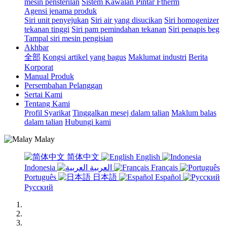
mesin pensterilan
Sistem Kawalan Pintar Ftherm
Agensi jenama produk
Siri unit penyejukan
Siri air yang disucikan
Siri homogenizer
tekanan tinggi
Siri pam pemindahan tekanan
Siri penapis beg
Tampal siri mesin pengisian
Akhbar
全部
Kongsi artikel yang bagus
Maklumat industri
Berita
Korporat
Manual Produk
Persembahan Pelanggan
Sertai Kami
Tentang Kami
Profil Syarikat
Tinggalkan mesej dalam talian
Maklum balas
dalam talian
Hubungi kami
Malay
简体中文
English
Indonesia
العربية
Français
Português
日本語
Español
Русский