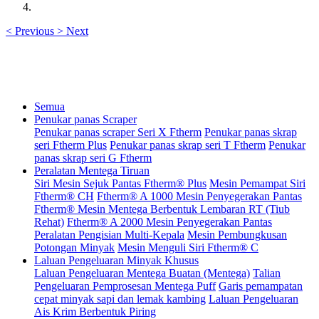
<
Previous
>
Next
Semua
Penukar panas Scraper
Penukar panas scraper Seri X Ftherm
Penukar panas skrap
seri Ftherm Plus
Penukar panas skrap seri T Ftherm
Penukar
panas skrap seri G Ftherm
Peralatan Mentega Tiruan
Siri Mesin Sejuk Pantas Ftherm® Plus
Mesin Pemampat Siri
Ftherm® CH
Ftherm® A 1000 Mesin Penyegerakan Pantas
Ftherm® Mesin Mentega Berbentuk Lembaran RT (Tiub
Rehat)
Ftherm® A 2000 Mesin Penyegerakan Pantas
Peralatan Pengisian Multi-Kepala
Mesin Pembungkusan
Potongan Minyak
Mesin Menguli Siri Ftherm® C
Laluan Pengeluaran Minyak Khusus
Laluan Pengeluaran Mentega Buatan (Mentega)
Talian
Pengeluaran Pemprosesan Mentega Puff
Garis pemampatan
cepat minyak sapi dan lemak kambing
Laluan Pengeluaran
Ais Krim Berbentuk Piring