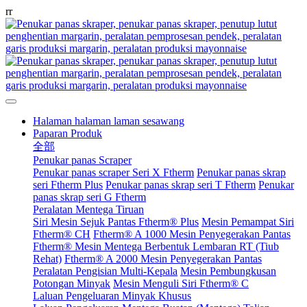
r
r
Halaman halaman laman sesawang
Paparan Produk
全部
Penukar panas Scraper
Penukar panas scraper Seri X Ftherm
Penukar panas skrap
seri Ftherm Plus
Penukar panas skrap seri T Ftherm
Penukar
panas skrap seri G Ftherm
Peralatan Mentega Tiruan
Siri Mesin Sejuk Pantas Ftherm® Plus
Mesin Pemampat Siri
Ftherm® CH
Ftherm® A 1000 Mesin Penyegerakan Pantas
Ftherm® Mesin Mentega Berbentuk Lembaran RT (Tiub
Rehat)
Ftherm® A 2000 Mesin Penyegerakan Pantas
Peralatan Pengisian Multi-Kepala
Mesin Pembungkusan
Potongan Minyak
Mesin Menguli Siri Ftherm® C
Laluan Pengeluaran Minyak Khusus