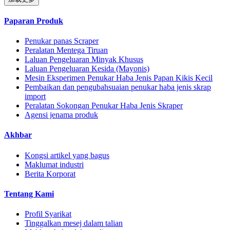
Paparan Produk
Penukar panas Scraper
Peralatan Mentega Tiruan
Laluan Pengeluaran Minyak Khusus
Laluan Pengeluaran Kesida (Mayonis)
Mesin Eksperimen Penukar Haba Jenis Papan Kikis Kecil
Pembaikan dan pengubahsuaian penukar haba jenis skrap
import
Peralatan Sokongan Penukar Haba Jenis Skraper
Agensi jenama produk
Akhbar
Kongsi artikel yang bagus
Maklumat industri
Berita Korporat
Tentang Kami
Profil Syarikat
Tinggalkan mesej dalam talian