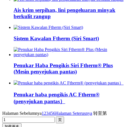
Ais krim serpihan, lini pengeluaran minyak
berkulit rangup
Sistem Kawalan Ftherm (Siri Smart)
Penukar Haba Pengikis Siri Ftherm® Plus
(Mesin penyejukan pantas)
Penukar haba pengikis AC Ftherm®
(penyejukan pantas）
Halaman Sebelumnya
1
2
3
4
5
6
Halaman Seterusnya
转至第
加载更多