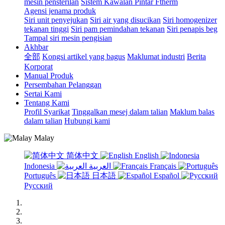
mesin pensterilan
Sistem Kawalan Pintar Ftherm
Agensi jenama produk
Siri unit penyejukan
Siri air yang disucikan
Siri homogenizer
tekanan tinggi
Siri pam pemindahan tekanan
Siri penapis beg
Tampal siri mesin pengisian
Akhbar
全部
Kongsi artikel yang bagus
Maklumat industri
Berita
Korporat
Manual Produk
Persembahan Pelanggan
Sertai Kami
Tentang Kami
Profil Syarikat
Tinggalkan mesej dalam talian
Maklum balas
dalam talian
Hubungi kami
Malay
简体中文
English
Indonesia
العربية
Français
Português
日本語
Español
Русский