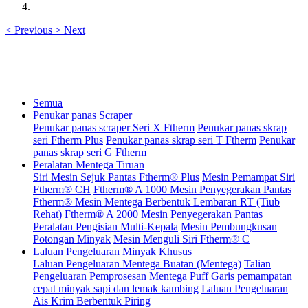
<
Previous
>
Next
Semua
Penukar panas Scraper
Penukar panas scraper Seri X Ftherm
Penukar panas skrap
seri Ftherm Plus
Penukar panas skrap seri T Ftherm
Penukar
panas skrap seri G Ftherm
Peralatan Mentega Tiruan
Siri Mesin Sejuk Pantas Ftherm® Plus
Mesin Pemampat Siri
Ftherm® CH
Ftherm® A 1000 Mesin Penyegerakan Pantas
Ftherm® Mesin Mentega Berbentuk Lembaran RT (Tiub
Rehat)
Ftherm® A 2000 Mesin Penyegerakan Pantas
Peralatan Pengisian Multi-Kepala
Mesin Pembungkusan
Potongan Minyak
Mesin Menguli Siri Ftherm® C
Laluan Pengeluaran Minyak Khusus
Laluan Pengeluaran Mentega Buatan (Mentega)
Talian
Pengeluaran Pemprosesan Mentega Puff
Garis pemampatan
cepat minyak sapi dan lemak kambing
Laluan Pengeluaran
Ais Krim Berbentuk Piring