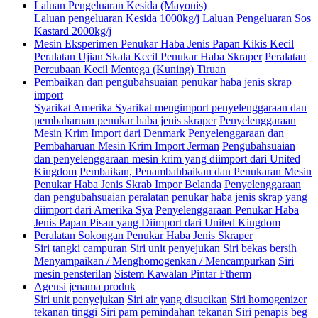
Laluan Pengeluaran Kesida (Mayonis)
Laluan pengeluaran Kesida 1000kg/j
Laluan Pengeluaran Sos
Kastard 2000kg/j
Mesin Eksperimen Penukar Haba Jenis Papan Kikis Kecil
Peralatan Ujian Skala Kecil Penukar Haba Skraper
Peralatan
Percubaan Kecil Mentega (Kuning) Tiruan
Pembaikan dan pengubahsuaian penukar haba jenis skrap
import
Syarikat Amerika Syarikat mengimport penyelenggaraan dan
pembaharuan penukar haba jenis skraper
Penyelenggaraan
Mesin Krim Import dari Denmark
Penyelenggaraan dan
Pembaharuan Mesin Krim Import Jerman
Pengubahsuaian
dan penyelenggaraan mesin krim yang diimport dari United
Kingdom
Pembaikan, Penambahbaikan dan Penukaran Mesin
Penukar Haba Jenis Skrab Impor Belanda
Penyelenggaraan
dan pengubahsuaian peralatan penukar haba jenis skrap yang
diimport dari Amerika Sya
Penyelenggaraan Penukar Haba
Jenis Papan Pisau yang Diimport dari United Kingdom
Peralatan Sokongan Penukar Haba Jenis Skraper
Siri tangki campuran
Siri unit penyejukan
Siri bekas bersih
Menyampaikan / Menghomogenkan / Mencampurkan
Siri
mesin pensterilan
Sistem Kawalan Pintar Ftherm
Agensi jenama produk
Siri unit penyejukan
Siri air yang disucikan
Siri homogenizer
tekanan tinggi
Siri pam pemindahan tekanan
Siri penapis beg