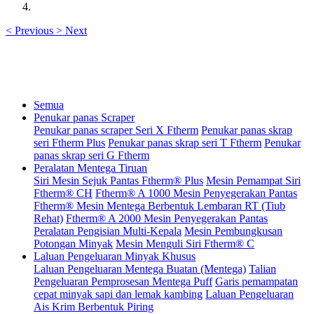
<
Previous
>
Next
Semua
Penukar panas Scraper
Penukar panas scraper Seri X Ftherm
Penukar panas skrap
seri Ftherm Plus
Penukar panas skrap seri T Ftherm
Penukar
panas skrap seri G Ftherm
Peralatan Mentega Tiruan
Siri Mesin Sejuk Pantas Ftherm® Plus
Mesin Pemampat Siri
Ftherm® CH
Ftherm® A 1000 Mesin Penyegerakan Pantas
Ftherm® Mesin Mentega Berbentuk Lembaran RT (Tiub
Rehat)
Ftherm® A 2000 Mesin Penyegerakan Pantas
Peralatan Pengisian Multi-Kepala
Mesin Pembungkusan
Potongan Minyak
Mesin Menguli Siri Ftherm® C
Laluan Pengeluaran Minyak Khusus
Laluan Pengeluaran Mentega Buatan (Mentega)
Talian
Pengeluaran Pemprosesan Mentega Puff
Garis pemampatan
cepat minyak sapi dan lemak kambing
Laluan Pengeluaran
Ais Krim Berbentuk Piring