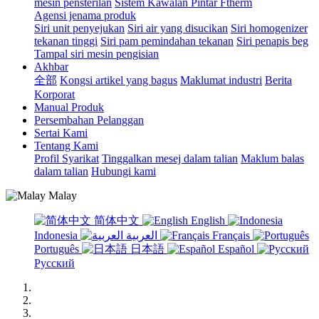
mesin pensterilan
Sistem Kawalan Pintar Ftherm
Agensi jenama produk
Siri unit penyejukan
Siri air yang disucikan
Siri homogenizer
tekanan tinggi
Siri pam pemindahan tekanan
Siri penapis beg
Tampal siri mesin pengisian
Akhbar
全部
Kongsi artikel yang bagus
Maklumat industri
Berita
Korporat
Manual Produk
Persembahan Pelanggan
Sertai Kami
Tentang Kami
Profil Syarikat
Tinggalkan mesej dalam talian
Maklum balas
dalam talian
Hubungi kami
Malay
简体中文
English
Indonesia
العربية
Français
Português
日本語
Español
Русский