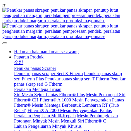
r
r
Halaman halaman laman sesawang
Paparan Produk
全部
Penukar panas Scraper
Penukar panas scraper Seri X Ftherm
Penukar panas skrap
seri Ftherm Plus
Penukar panas skrap seri T Ftherm
Penukar
panas skrap seri G Ftherm
Peralatan Mentega Tiruan
Siri Mesin Sejuk Pantas Ftherm® Plus
Mesin Pemampat Siri
Ftherm® CH
Ftherm® A 1000 Mesin Penyegerakan Pantas
Ftherm® Mesin Mentega Berbentuk Lembaran RT (Tiub
Rehat)
Ftherm® A 2000 Mesin Penyegerakan Pantas
Peralatan Pengisian Multi-Kepala
Mesin Pembungkusan
Potongan Minyak
Mesin Menguli Siri Ftherm® C
Laluan Pengeluaran Minyak Khusus