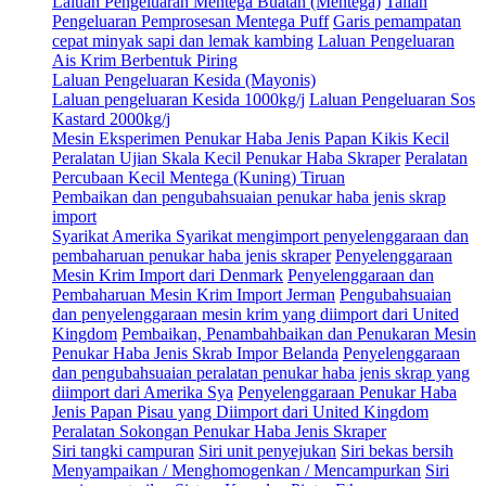
Laluan Pengeluaran Mentega Buatan (Mentega)
Talian
Pengeluaran Pemprosesan Mentega Puff
Garis pemampatan
cepat minyak sapi dan lemak kambing
Laluan Pengeluaran
Ais Krim Berbentuk Piring
Laluan Pengeluaran Kesida (Mayonis)
Laluan pengeluaran Kesida 1000kg/j
Laluan Pengeluaran Sos
Kastard 2000kg/j
Mesin Eksperimen Penukar Haba Jenis Papan Kikis Kecil
Peralatan Ujian Skala Kecil Penukar Haba Skraper
Peralatan
Percubaan Kecil Mentega (Kuning) Tiruan
Pembaikan dan pengubahsuaian penukar haba jenis skrap
import
Syarikat Amerika Syarikat mengimport penyelenggaraan dan
pembaharuan penukar haba jenis skraper
Penyelenggaraan
Mesin Krim Import dari Denmark
Penyelenggaraan dan
Pembaharuan Mesin Krim Import Jerman
Pengubahsuaian
dan penyelenggaraan mesin krim yang diimport dari United
Kingdom
Pembaikan, Penambahbaikan dan Penukaran Mesin
Penukar Haba Jenis Skrab Impor Belanda
Penyelenggaraan
dan pengubahsuaian peralatan penukar haba jenis skrap yang
diimport dari Amerika Sya
Penyelenggaraan Penukar Haba
Jenis Papan Pisau yang Diimport dari United Kingdom
Peralatan Sokongan Penukar Haba Jenis Skraper
Siri tangki campuran
Siri unit penyejukan
Siri bekas bersih
Menyampaikan / Menghomogenkan / Mencampurkan
Siri