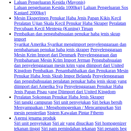
Laluan Pengeluaran Kesida (Mayonis)
Laluan pengeluaran Kesida 1000kg/j
Laluan Pengeluaran Sos
Kastard 2000kg/j
Mesin Eksperimen Penukar Haba Jenis Papan Kikis Kecil
Peralatan Ujian Skala Kecil Penukar Haba Skraper
Peralatan
Percubaan Kecil Mentega (Kuning) Tiruan
Pembaikan dan pengubahsuaian penukar haba jenis skrap
import
Syarikat Amerika Syarikat mengimport penyelenggaraan dan
pembaharuan penukar haba jenis skraper
Penyelenggaraan
Mesin Krim Import dari Denmark
Penyelenggaraan dan
Pembaharuan Mesin Krim Import Jerman
Pengubahsuaian
dan penyelenggaraan mesin krim yang diimport dari United
Kingdom
Pembaikan, Penambahbaikan dan Penukaran Mesin
Penukar Haba Jenis Skrab Impor Belanda
Penyelenggaraan
dan pengubahsuaian peralatan penukar haba jenis skrap yang
diimport dari Amerika Sya
Penyelenggaraan Penukar Haba
Jenis Papan Pisau yang Diimport dari United Kingdom
Peralatan Sokongan Penukar Haba Jenis Skraper
Siri tangki campuran
Siri unit penyejukan
Siri bekas bersih
Menyampaikan / Menghomogenkan / Mencampurkan
Siri
mesin pensterilan
Sistem Kawalan Pintar Ftherm
Agensi jenama produk
Siri unit penyejukan
Siri air yang disucikan
Siri homogenizer
tekanan tinggi
Siri pam pemindahan tekanan
Siri penapis beg