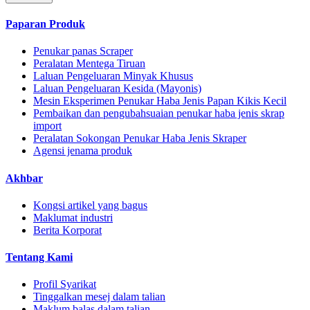
Paparan Produk
Penukar panas Scraper
Peralatan Mentega Tiruan
Laluan Pengeluaran Minyak Khusus
Laluan Pengeluaran Kesida (Mayonis)
Mesin Eksperimen Penukar Haba Jenis Papan Kikis Kecil
Pembaikan dan pengubahsuaian penukar haba jenis skrap
import
Peralatan Sokongan Penukar Haba Jenis Skraper
Agensi jenama produk
Akhbar
Kongsi artikel yang bagus
Maklumat industri
Berita Korporat
Tentang Kami
Profil Syarikat
Tinggalkan mesej dalam talian
Maklum balas dalam talian