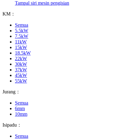
Tampal siri mesin pengisian
KM：
Semua
5.5kW
7.5kW
11kW
15kW
18.5kW
22kW
30kW
37kW
45kW
55kW
Jurang：
Semua
6mm
10mm
Isipadu：
Semua