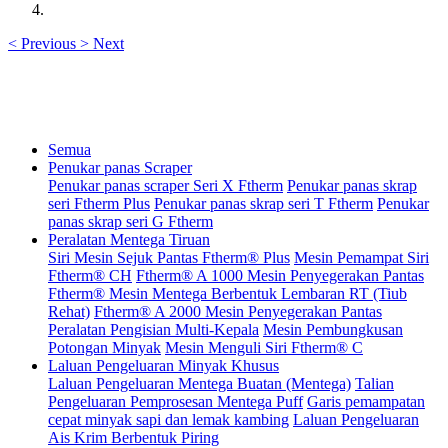
<
Previous
>
Next
Semua
Penukar panas Scraper
Penukar panas scraper Seri X Ftherm
Penukar panas skrap
seri Ftherm Plus
Penukar panas skrap seri T Ftherm
Penukar
panas skrap seri G Ftherm
Peralatan Mentega Tiruan
Siri Mesin Sejuk Pantas Ftherm® Plus
Mesin Pemampat Siri
Ftherm® CH
Ftherm® A 1000 Mesin Penyegerakan Pantas
Ftherm® Mesin Mentega Berbentuk Lembaran RT (Tiub
Rehat)
Ftherm® A 2000 Mesin Penyegerakan Pantas
Peralatan Pengisian Multi-Kepala
Mesin Pembungkusan
Potongan Minyak
Mesin Menguli Siri Ftherm® C
Laluan Pengeluaran Minyak Khusus
Laluan Pengeluaran Mentega Buatan (Mentega)
Talian
Pengeluaran Pemprosesan Mentega Puff
Garis pemampatan
cepat minyak sapi dan lemak kambing
Laluan Pengeluaran
Ais Krim Berbentuk Piring