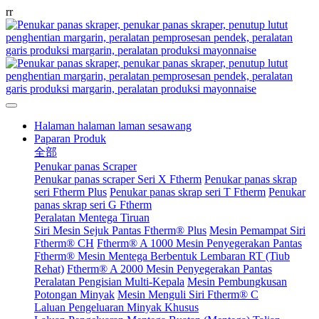
r
r
Halaman halaman laman sesawang
Paparan Produk
全部
Penukar panas Scraper
Penukar panas scraper Seri X Ftherm
Penukar panas skrap
seri Ftherm Plus
Penukar panas skrap seri T Ftherm
Penukar
panas skrap seri G Ftherm
Peralatan Mentega Tiruan
Siri Mesin Sejuk Pantas Ftherm® Plus
Mesin Pemampat Siri
Ftherm® CH
Ftherm® A 1000 Mesin Penyegerakan Pantas
Ftherm® Mesin Mentega Berbentuk Lembaran RT (Tiub
Rehat)
Ftherm® A 2000 Mesin Penyegerakan Pantas
Peralatan Pengisian Multi-Kepala
Mesin Pembungkusan
Potongan Minyak
Mesin Menguli Siri Ftherm® C
Laluan Pengeluaran Minyak Khusus