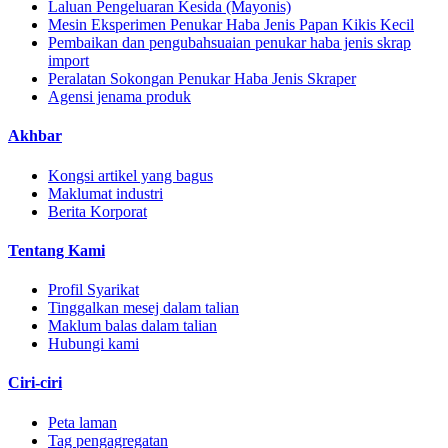
Laluan Pengeluaran Kesida (Mayonis)
Mesin Eksperimen Penukar Haba Jenis Papan Kikis Kecil
Pembaikan dan pengubahsuaian penukar haba jenis skrap
import
Peralatan Sokongan Penukar Haba Jenis Skraper
Agensi jenama produk
Akhbar
Kongsi artikel yang bagus
Maklumat industri
Berita Korporat
Tentang Kami
Profil Syarikat
Tinggalkan mesej dalam talian
Maklum balas dalam talian
Hubungi kami
Ciri-ciri
Peta laman
Tag pengagregatan