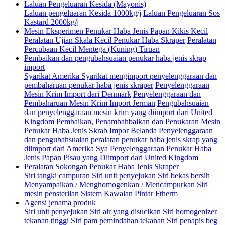
Laluan Pengeluaran Kesida (Mayonis)
Laluan pengeluaran Kesida 1000kg/j
Laluan Pengeluaran Sos
Kastard 2000kg/j
Mesin Eksperimen Penukar Haba Jenis Papan Kikis Kecil
Peralatan Ujian Skala Kecil Penukar Haba Skraper
Peralatan
Percubaan Kecil Mentega (Kuning) Tiruan
Pembaikan dan pengubahsuaian penukar haba jenis skrap
import
Syarikat Amerika Syarikat mengimport penyelenggaraan dan
pembaharuan penukar haba jenis skraper
Penyelenggaraan
Mesin Krim Import dari Denmark
Penyelenggaraan dan
Pembaharuan Mesin Krim Import Jerman
Pengubahsuaian
dan penyelenggaraan mesin krim yang diimport dari United
Kingdom
Pembaikan, Penambahbaikan dan Penukaran Mesin
Penukar Haba Jenis Skrab Impor Belanda
Penyelenggaraan
dan pengubahsuaian peralatan penukar haba jenis skrap yang
diimport dari Amerika Sya
Penyelenggaraan Penukar Haba
Jenis Papan Pisau yang Diimport dari United Kingdom
Peralatan Sokongan Penukar Haba Jenis Skraper
Siri tangki campuran
Siri unit penyejukan
Siri bekas bersih
Menyampaikan / Menghomogenkan / Mencampurkan
Siri
mesin pensterilan
Sistem Kawalan Pintar Ftherm
Agensi jenama produk
Siri unit penyejukan
Siri air yang disucikan
Siri homogenizer
tekanan tinggi
Siri pam pemindahan tekanan
Siri penapis beg