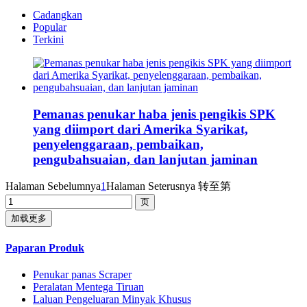
Cadangkan
Popular
Terkini
Pemanas penukar haba jenis pengikis SPK
yang diimport dari Amerika Syarikat,
penyelenggaraan, pembaikan,
pengubahsuaian, dan lanjutan jaminan
Halaman Sebelumnya
1
Halaman Seterusnya
转至第
加载更多
Paparan Produk
Penukar panas Scraper
Peralatan Mentega Tiruan
Laluan Pengeluaran Minyak Khusus