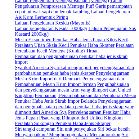
Laluan Pengeluaran Mentega Buatan (Mentega)
Talian
Pengeluaran Pemprosesan Mentega Puff
Garis pemampatan
cepat minyak sapi dan lemak kambing
Laluan Pengeluaran
Ais Krim Berbentuk Piring
Laluan Pengeluaran Kesida (Mayonis)
Laluan pengeluaran Kesida 1000kg/j
Laluan Pengeluaran Sos
Kastard 2000kg/j
Mesin Eksperimen Penukar Haba Jenis Papan Kikis Kecil
Peralatan Ujian Skala Kecil Penukar Haba Skraper
Peralatan
Percubaan Kecil Mentega (Kuning) Tiruan
Pembaikan dan pengubahsuaian penukar haba jenis skrap
import
Syarikat Amerika Syarikat mengimport penyelenggaraan dan
pembaharuan penukar haba jenis skraper
Penyelenggaraan
Mesin Krim Import dari Denmark
Penyelenggaraan dan
Pembaharuan Mesin Krim Import Jerman
Pengubahsuaian
dan penyelenggaraan mesin krim yang diimport dari United
Kingdom
Pembaikan, Penambahbaikan dan Penukaran Mesin
Penukar Haba Jenis Skrab Impor Belanda
Penyelenggaraan
dan pengubahsuaian peralatan penukar haba jenis skrap yang
diimport dari Amerika Sya
Penyelenggaraan Penukar Haba
Jenis Papan Pisau yang Diimport dari United Kingdom
Peralatan Sokongan Penukar Haba Jenis Skraper
Siri tangki campuran
Siri unit penyejukan
Siri bekas bersih
Menyampaikan / Menghomogenkan / Mencampurkan
Siri