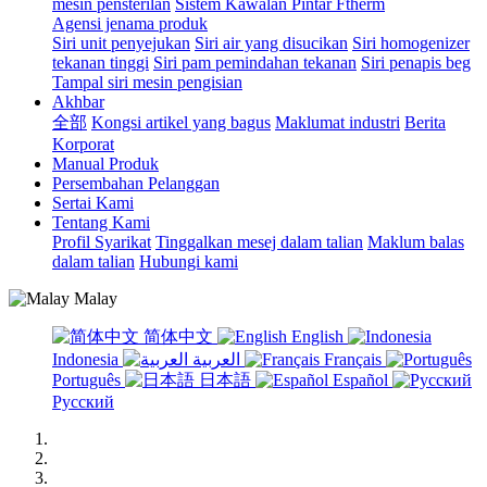
mesin pensterilan
Sistem Kawalan Pintar Ftherm
Agensi jenama produk
Siri unit penyejukan
Siri air yang disucikan
Siri homogenizer
tekanan tinggi
Siri pam pemindahan tekanan
Siri penapis beg
Tampal siri mesin pengisian
Akhbar
全部
Kongsi artikel yang bagus
Maklumat industri
Berita
Korporat
Manual Produk
Persembahan Pelanggan
Sertai Kami
Tentang Kami
Profil Syarikat
Tinggalkan mesej dalam talian
Maklum balas
dalam talian
Hubungi kami
Malay
简体中文
English
Indonesia
العربية
Français
Português
日本語
Español
Русский