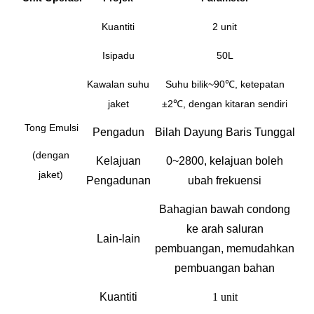
Kuantiti
2 unit
Isipadu
50L
Kawalan suhu
Suhu bilik~90℃, ketepatan
jaket
±2℃, dengan kitaran sendiri
Tong Emulsi
Pengadun
Bilah Dayung Baris Tunggal
(dengan
Kelajuan
0~2800, kelajuan boleh
jaket)
Pengadunan
ubah frekuensi
Bahagian bawah condong
ke arah saluran
Lain-lain
pembuangan, memudahkan
pembuangan bahan
Kuantiti
1 unit