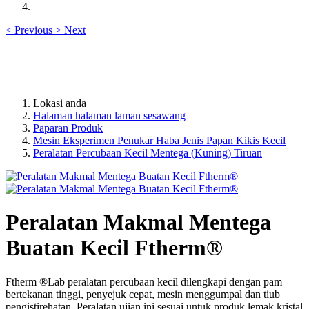
<
Previous
>
Next
Lokasi anda
Halaman halaman laman sesawang
Paparan Produk
Mesin Eksperimen Penukar Haba Jenis Papan Kikis Kecil
Peralatan Percubaan Kecil Mentega (Kuning) Tiruan
Peralatan Makmal Mentega
Buatan Kecil Ftherm®
Ftherm ®Lab peralatan percubaan kecil dilengkapi dengan pam
bertekanan tinggi, penyejuk cepat, mesin menggumpal dan tiub
pengistirehatan. Peralatan ujian ini sesuai untuk produk lemak kristal