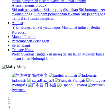
mesin pensterilan
Sistem Kawalan Pintar Ftherm
Agensi jenama produk
Siri unit penyejukan
Siri air yang disucikan
Siri homogenizer
tekanan tinggi
Siri pam pemindahan tekanan
Siri penapis beg
Tampal siri mesin pengisian
Akhbar
全部
Kongsi artikel yang bagus
Maklumat industri
Berita
Korporat
Manual Produk
Persembahan Pelanggan
Sertai Kami
Tentang Kami
Profil Syarikat
Tinggalkan mesej dalam talian
Maklum balas
dalam talian
Hubungi kami
Malay
简体中文
English
Indonesia
العربية
Français
Português
日本語
Español
Русский