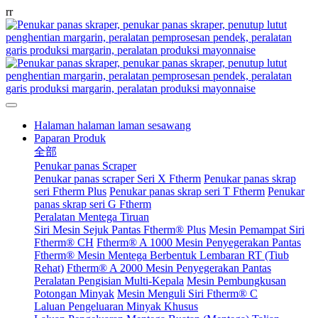
r
r
Halaman halaman laman sesawang
Paparan Produk
全部
Penukar panas Scraper
Penukar panas scraper Seri X Ftherm
Penukar panas skrap
seri Ftherm Plus
Penukar panas skrap seri T Ftherm
Penukar
panas skrap seri G Ftherm
Peralatan Mentega Tiruan
Siri Mesin Sejuk Pantas Ftherm® Plus
Mesin Pemampat Siri
Ftherm® CH
Ftherm® A 1000 Mesin Penyegerakan Pantas
Ftherm® Mesin Mentega Berbentuk Lembaran RT (Tiub
Rehat)
Ftherm® A 2000 Mesin Penyegerakan Pantas
Peralatan Pengisian Multi-Kepala
Mesin Pembungkusan
Potongan Minyak
Mesin Menguli Siri Ftherm® C
Laluan Pengeluaran Minyak Khusus