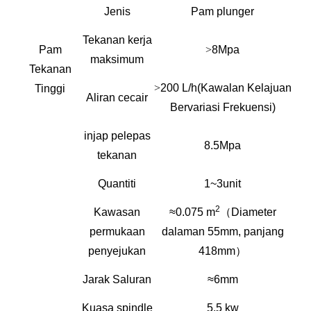
Jenis
Pam plunger
Tekanan kerja
Pam
>
8Mpa
maksimum
Tekanan
>
200 L/h
(Kawalan Kelajuan
Tinggi
Aliran cecair
Bervariasi Frekuensi)
injap pelepas
8.5Mpa
tekanan
Quantiti
1~3unit
2
Kawasan
≈0.075 m
（Diameter
permukaan
dalaman 55mm, panjang
penyejukan
418mm）
Jarak Saluran
≈6mm
Kuasa spindle
5.5 kw