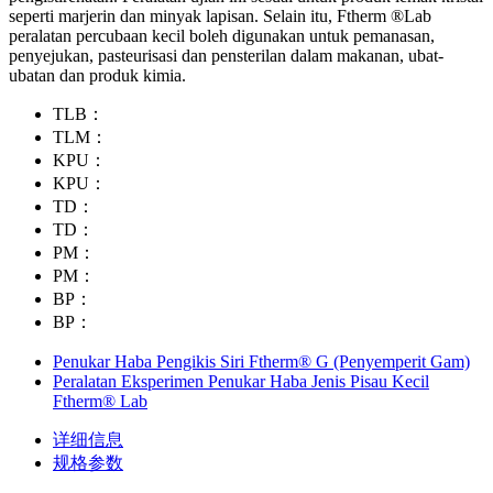
seperti marjerin dan minyak lapisan. Selain itu, Ftherm ®Lab
peralatan percubaan kecil boleh digunakan untuk pemanasan,
penyejukan, pasteurisasi dan pensterilan dalam makanan, ubat-
ubatan dan produk kimia.
TLB：
TLM：
KPU：
KPU：
TD：
TD：
PM：
PM：
BP：
BP：
Penukar Haba Pengikis Siri Ftherm® G (Penyemperit Gam)
Peralatan Eksperimen Penukar Haba Jenis Pisau Kecil
Ftherm® Lab
详细信息
规格参数