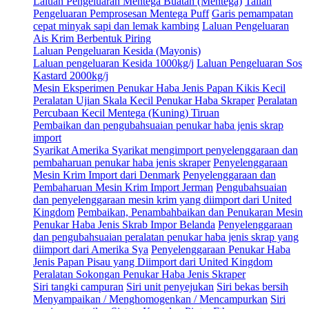
Laluan Pengeluaran Mentega Buatan (Mentega)
Talian
Pengeluaran Pemprosesan Mentega Puff
Garis pemampatan
cepat minyak sapi dan lemak kambing
Laluan Pengeluaran
Ais Krim Berbentuk Piring
Laluan Pengeluaran Kesida (Mayonis)
Laluan pengeluaran Kesida 1000kg/j
Laluan Pengeluaran Sos
Kastard 2000kg/j
Mesin Eksperimen Penukar Haba Jenis Papan Kikis Kecil
Peralatan Ujian Skala Kecil Penukar Haba Skraper
Peralatan
Percubaan Kecil Mentega (Kuning) Tiruan
Pembaikan dan pengubahsuaian penukar haba jenis skrap
import
Syarikat Amerika Syarikat mengimport penyelenggaraan dan
pembaharuan penukar haba jenis skraper
Penyelenggaraan
Mesin Krim Import dari Denmark
Penyelenggaraan dan
Pembaharuan Mesin Krim Import Jerman
Pengubahsuaian
dan penyelenggaraan mesin krim yang diimport dari United
Kingdom
Pembaikan, Penambahbaikan dan Penukaran Mesin
Penukar Haba Jenis Skrab Impor Belanda
Penyelenggaraan
dan pengubahsuaian peralatan penukar haba jenis skrap yang
diimport dari Amerika Sya
Penyelenggaraan Penukar Haba
Jenis Papan Pisau yang Diimport dari United Kingdom
Peralatan Sokongan Penukar Haba Jenis Skraper
Siri tangki campuran
Siri unit penyejukan
Siri bekas bersih
Menyampaikan / Menghomogenkan / Mencampurkan
Siri