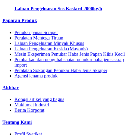
Laluan Pengeluaran Sos Kastard 2000kg/h
Paparan Produk
Penukar panas Scraper
Peralatan Mentega Tiruan
Laluan Pengeluaran Minyak Khusus
Laluan Pengeluaran Kesida (Mayonis)
Mesin Eksperimen Penukar Haba Jenis Papan Kikis Kecil
Pembaikan dan pengubahsuaian penukar haba jenis skrap
import
Peralatan Sokongan Penukar Haba Jenis Skraper
Agensi jenama produk
Akhbar
Kongsi artikel yang bagus
Maklumat industri
Berita Korporat
Tentang Kami
Profil Syarikat