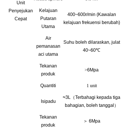
Unit
Kelajuan
Penyejukan
400~600r/min
(Kawalan
Putaran
Cepat
kelajuan frekuensi berubah)
Utama
Air
Suhu boleh dilaraskan, julat
pemanasan
40~60℃
aci utama
Tekanan
>
6Mpa
produk
Quantiti
1 unit
≈
3L
（Terbahagi kepada tiga
Isipadu
bahagian, boleh tanggal）
Tekanan
＞
6Mpa
produk