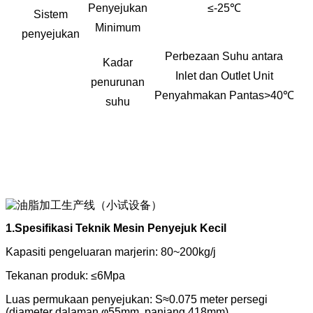
Penyejukan
≤
-25
℃
Sistem
Minimum
penyejukan
Perbezaan Suhu antara
Kadar
Inlet dan Outlet Unit
penurunan
Penyahmakan Pantas>
40
℃
suhu
1.Spesifikasi Teknik Mesin Penyejuk Kecil
Kapasiti pengeluaran marjerin: 80~200kg/j
Tekanan produk: ≤6Mpa
Luas permukaan penyejukan: S≈0.075 meter persegi
(diameter dalaman φ55mm, panjang 418mm)