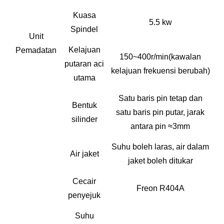
Kuasa
5.5 kw
Spindel
Unit
Kelajuan
Pemadatan
150~400r/min
(kawalan
putaran aci
kelajuan frekuensi berubah)
utama
Satu baris pin tetap dan
Bentuk
satu baris pin putar, jarak
silinder
antara pin ≈3mm
Suhu boleh laras, air dalam
Air jaket
jaket boleh ditukar
Cecair
Freon R404A
penyejuk
Suhu