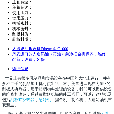
主轴转速：
主轴转速：
使用压力：
使用压力：
机械密封：
机械密封：
刮板材质：
刮板材质：
人造奶油捏合机Ftherm ® C1000
丹麦进口的人造奶油（黄油）急冷捏合机保养，维修，
翻新，改造，延保
详细信息
世界上有很多乳制品和食品设备在中国的大地上运行，并有
多种二手的乳品加工机可供出售，对于美国进口现在为SPS的
刮板式换热器
，
用于粘稠物料处理的设备，我们可以提供设备
的维修和改造，通过费撒姆机械的能工巧匠，可以让这些机器
包括
刮板式换热器
，
急冷机
，捏合机，制冷机，人造奶油机重
获新生。
我们延长了机器的生命周期，以避免浪费。我们维修
人造