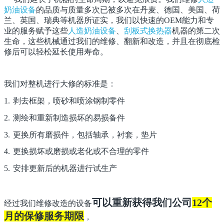
奶油设备
的品质与质量多次已被多次在丹麦、德国、美国、荷
兰、英国、瑞典等机器所证实，我们以快速的OEM能力和专
业的服务赋予这些
人造奶油设备
、
刮板式换热器
机器的第二次
生命，这些机械通过我们的维修、翻新和改造，并且在彻底检
修后可以轻松延长使用寿命。
我们对整机进行大修的标准是：
1.
剥去框架，喷砂和喷涂钢制零件
2.
测绘和重新制造损坏的易损备件
3.
更换所有磨损件，包括轴承，衬套，垫片
4.
更换损坏或磨损或老化或不合理的零件
5.
安排更新后的机器进行试生产
可以重新获得我们公司
12个
经过我们维修改造的设备
月的保修服务期限
，