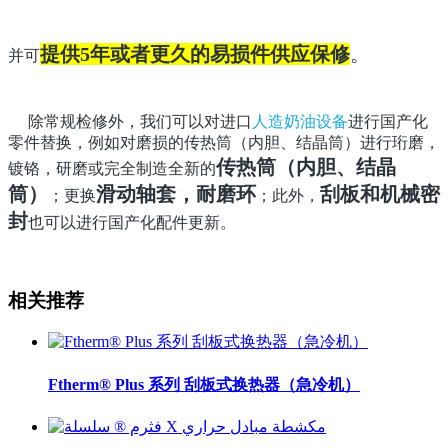
提供
5年或者更久的易损件供应保修
。
并可
除常规检修外，我们可以对进口
人造奶油设备
进行国产化
零件替换，例如对磨损的传热筒（内胆、结晶筒）进行珩磨，
传热筒（内胆、结晶
镀铬，研磨或完全制造全新的
筒）
滑动轴套，耐磨环
刮板和机械密
；更换
；此外，
封
也可以进行国产化配件更新。
相关推荐
Ftherm® Plus 系列 刮板式换热器（急冷机）