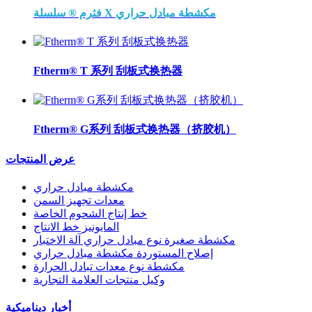
فثرم ® سلسلة X مكشطة مبادل حراري
Ftherm® T 系列 刮板式换热器
Ftherm® G系列 刮板式换热器（挤胶机）
عرض المنتجات
مكشطة مبادل حراري
معدات تجهيز السمن
خط إنتاج الشحوم الخاصة
المايونيز خط الانتاج
مكشطة صغيرة نوع مبادل حراري آلة الاختبار
إصلاح المستوردة مكشطة مبادل حراري
مكشطة نوع معدات تبادل الحرارة
وكيل منتجات العلامة التجارية
أخبار ديناميكية