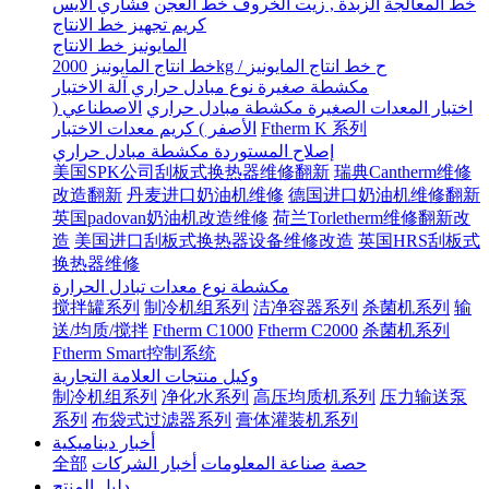
خط المعالجة
الزبدة , زيت الخروف خط العجن
قشاري الآيس
كريم تجهيز خط الانتاج
المايونيز خط الانتاج
2000kg / ح خط انتاج المايونيز
خط انتاج المايونيز
مكشطة صغيرة نوع مبادل حراري آلة الاختبار
اختبار المعدات الصغيرة مكشطة مبادل حراري
الاصطناعي (
Ftherm K 系列
الأصفر ) كريم معدات الاختبار
إصلاح المستوردة مكشطة مبادل حراري
美国SPK公司刮板式换热器维修翻新
瑞典Cantherm维修
改造翻新
丹麦进口奶油机维修
德国进口奶油机维修翻新
英国padovan奶油机改造维修
荷兰Torletherm维修翻新改
造
美国进口刮板式换热器设备维修改造
英国HRS刮板式
换热器维修
مكشطة نوع معدات تبادل الحرارة
搅拌罐系列
制冷机组系列
洁净容器系列
杀菌机系列
输
送/均质/搅拌
Ftherm C1000
Ftherm C2000
杀菌机系列
Ftherm Smart控制系统
وكيل منتجات العلامة التجارية
制冷机组系列
净化水系列
高压均质机系列
压力输送泵
系列
布袋式过滤器系列
膏体灌装机系列
أخبار ديناميكية
حصة
صناعة المعلومات
أخبار الشركات
全部
دليل المنتج