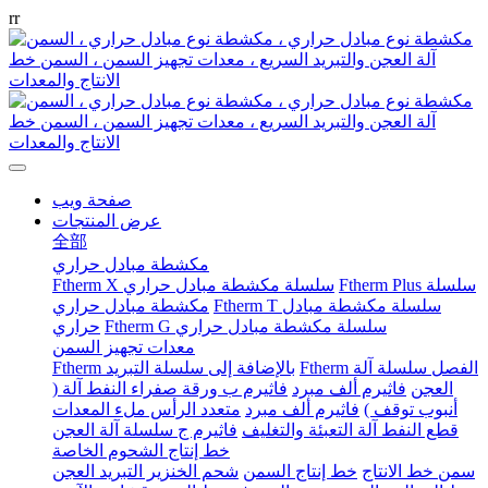
r
r
صفحة ويب
عرض المنتجات
全部
مكشطة مبادل حراري
Ftherm Plus سلسلة
Ftherm X سلسلة مكشطة مبادل حراري
Ftherm T سلسلة مكشطة مبادل
مكشطة مبادل حراري
Ftherm G سلسلة مكشطة مبادل حراري
حراري
معدات تجهيز السمن
Ftherm الفصل سلسلة آلة
Ftherm بالإضافة إلى سلسلة التبريد
العجن
فاثيرم ألف مبرد
فاثيرم ب ورقة صفراء النفط آلة (
أنبوب توقف )
فاثيرم ألف مبرد
متعدد الرأس ملء المعدات
قطع النفط آلة التعبئة والتغليف
فاثيرم ج سلسلة آلة العجن
خط إنتاج الشحوم الخاصة
سمن خط الانتاج
خط إنتاج السمن
شحم الخنزير التبريد العجن