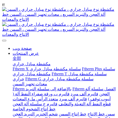
r
r
صفحة ويب
عرض المنتجات
全部
مكشطة مبادل حراري
Ftherm Plus سلسلة
Ftherm X سلسلة مكشطة مبادل حراري
Ftherm T سلسلة مكشطة مبادل
مكشطة مبادل حراري
Ftherm G سلسلة مكشطة مبادل حراري
حراري
معدات تجهيز السمن
Ftherm الفصل سلسلة آلة
Ftherm بالإضافة إلى سلسلة التبريد
العجن
فاثيرم ألف مبرد
فاثيرم ب ورقة صفراء النفط آلة (
أنبوب توقف )
فاثيرم ألف مبرد
متعدد الرأس ملء المعدات
قطع النفط آلة التعبئة والتغليف
فاثيرم ج سلسلة آلة العجن
خط إنتاج الشحوم الخاصة
سمن خط الانتاج
خط إنتاج السمن
شحم الخنزير التبريد العجن