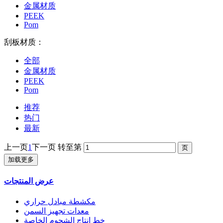
金属材质
PEEK
Pom
刮板材质：
全部
金属材质
PEEK
Pom
推荐
热门
最新
上一页
1
下一页
转至第
加载更多
عرض المنتجات
مكشطة مبادل حراري
معدات تجهيز السمن
خط إنتاج الشحوم الخاصة