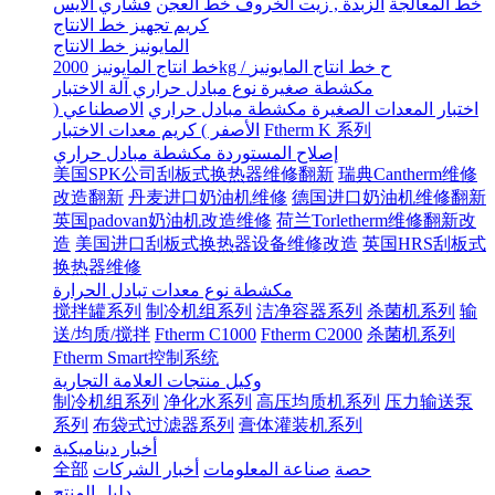
خط المعالجة
الزبدة , زيت الخروف خط العجن
قشاري الآيس
كريم تجهيز خط الانتاج
المايونيز خط الانتاج
2000kg / ح خط انتاج المايونيز
خط انتاج المايونيز
مكشطة صغيرة نوع مبادل حراري آلة الاختبار
اختبار المعدات الصغيرة مكشطة مبادل حراري
الاصطناعي (
Ftherm K 系列
الأصفر ) كريم معدات الاختبار
إصلاح المستوردة مكشطة مبادل حراري
美国SPK公司刮板式换热器维修翻新
瑞典Cantherm维修
改造翻新
丹麦进口奶油机维修
德国进口奶油机维修翻新
英国padovan奶油机改造维修
荷兰Torletherm维修翻新改
造
美国进口刮板式换热器设备维修改造
英国HRS刮板式
换热器维修
مكشطة نوع معدات تبادل الحرارة
搅拌罐系列
制冷机组系列
洁净容器系列
杀菌机系列
输
送/均质/搅拌
Ftherm C1000
Ftherm C2000
杀菌机系列
Ftherm Smart控制系统
وكيل منتجات العلامة التجارية
制冷机组系列
净化水系列
高压均质机系列
压力输送泵
系列
布袋式过滤器系列
膏体灌装机系列
أخبار ديناميكية
حصة
صناعة المعلومات
أخبار الشركات
全部
دليل المنتج