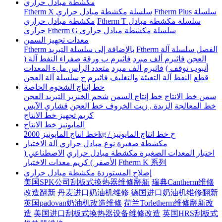
مكشطة مبادل حراري
Ftherm Plus سلسلة
Ftherm X سلسلة مكشطة مبادل حراري
Ftherm T سلسلة مكشطة مبادل
مكشطة مبادل حراري
Ftherm G سلسلة مكشطة مبادل حراري
حراري
معدات تجهيز السمن
Ftherm الفصل سلسلة آلة
Ftherm بالإضافة إلى سلسلة التبريد
العجن
فاثيرم ألف مبرد
فاثيرم ب ورقة صفراء النفط آلة (
أنبوب توقف )
فاثيرم ألف مبرد
متعدد الرأس ملء المعدات
قطع النفط آلة التعبئة والتغليف
فاثيرم ج سلسلة آلة العجن
خط إنتاج الشحوم الخاصة
سمن خط الانتاج
خط إنتاج السمن
شحم الخنزير التبريد العجن
خط المعالجة
الزبدة , زيت الخروف خط العجن
قشاري الآيس
كريم تجهيز خط الانتاج
المايونيز خط الانتاج
2000kg / ح خط انتاج المايونيز
خط انتاج المايونيز
مكشطة صغيرة نوع مبادل حراري آلة الاختبار
اختبار المعدات الصغيرة مكشطة مبادل حراري
الاصطناعي (
Ftherm K 系列
الأصفر ) كريم معدات الاختبار
إصلاح المستوردة مكشطة مبادل حراري
美国SPK公司刮板式换热器维修翻新
瑞典Cantherm维修
改造翻新
丹麦进口奶油机维修
德国进口奶油机维修翻新
英国padovan奶油机改造维修
荷兰Torletherm维修翻新改
造
美国进口刮板式换热器设备维修改造
英国HRS刮板式