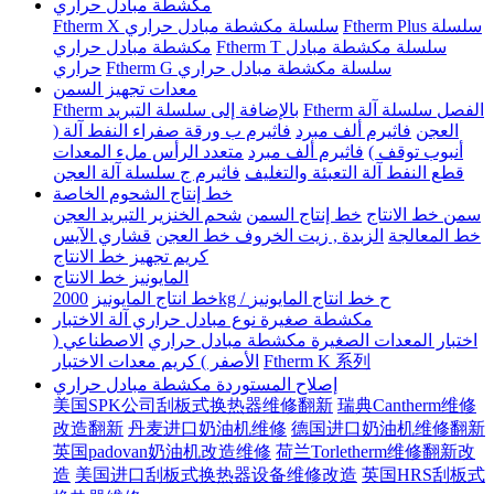
مكشطة مبادل حراري
Ftherm Plus سلسلة
Ftherm X سلسلة مكشطة مبادل حراري
Ftherm T سلسلة مكشطة مبادل
مكشطة مبادل حراري
Ftherm G سلسلة مكشطة مبادل حراري
حراري
معدات تجهيز السمن
Ftherm الفصل سلسلة آلة
Ftherm بالإضافة إلى سلسلة التبريد
العجن
فاثيرم ألف مبرد
فاثيرم ب ورقة صفراء النفط آلة (
أنبوب توقف )
فاثيرم ألف مبرد
متعدد الرأس ملء المعدات
قطع النفط آلة التعبئة والتغليف
فاثيرم ج سلسلة آلة العجن
خط إنتاج الشحوم الخاصة
سمن خط الانتاج
خط إنتاج السمن
شحم الخنزير التبريد العجن
خط المعالجة
الزبدة , زيت الخروف خط العجن
قشاري الآيس
كريم تجهيز خط الانتاج
المايونيز خط الانتاج
2000kg / ح خط انتاج المايونيز
خط انتاج المايونيز
مكشطة صغيرة نوع مبادل حراري آلة الاختبار
اختبار المعدات الصغيرة مكشطة مبادل حراري
الاصطناعي (
Ftherm K 系列
الأصفر ) كريم معدات الاختبار
إصلاح المستوردة مكشطة مبادل حراري
美国SPK公司刮板式换热器维修翻新
瑞典Cantherm维修
改造翻新
丹麦进口奶油机维修
德国进口奶油机维修翻新
英国padovan奶油机改造维修
荷兰Torletherm维修翻新改
造
美国进口刮板式换热器设备维修改造
英国HRS刮板式