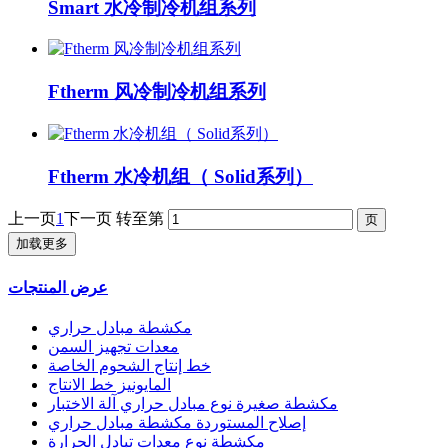
Smart 水冷制冷机组系列
Ftherm 风冷制冷机组系列
Ftherm 水冷机组（ Solid系列）
上一页
1
下一页
转至第
加载更多
عرض المنتجات
مكشطة مبادل حراري
معدات تجهيز السمن
خط إنتاج الشحوم الخاصة
المايونيز خط الانتاج
مكشطة صغيرة نوع مبادل حراري آلة الاختبار
إصلاح المستوردة مكشطة مبادل حراري
مكشطة نوع معدات تبادل الحرارة