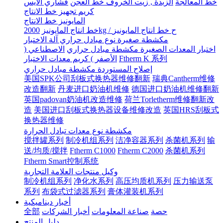
خط المعالجة
الزبدة , زيت الخروف خط العجن
قشاري الآيس
كريم تجهيز خط الانتاج
المايونيز خط الانتاج
2000kg / ح خط انتاج المايونيز
خط انتاج المايونيز
مكشطة صغيرة نوع مبادل حراري آلة الاختبار
اختبار المعدات الصغيرة مكشطة مبادل حراري
الاصطناعي (
Ftherm K 系列
الأصفر ) كريم معدات الاختبار
إصلاح المستوردة مكشطة مبادل حراري
美国SPK公司刮板式换热器维修翻新
瑞典Cantherm维修
改造翻新
丹麦进口奶油机维修
德国进口奶油机维修翻新
英国padovan奶油机改造维修
荷兰Torletherm维修翻新改
造
美国进口刮板式换热器设备维修改造
英国HRS刮板式
换热器维修
مكشطة نوع معدات تبادل الحرارة
搅拌罐系列
制冷机组系列
洁净容器系列
杀菌机系列
输
送/均质/搅拌
Ftherm C1000
Ftherm C2000
杀菌机系列
Ftherm Smart控制系统
وكيل منتجات العلامة التجارية
制冷机组系列
净化水系列
高压均质机系列
压力输送泵
系列
布袋式过滤器系列
膏体灌装机系列
أخبار ديناميكية
حصة
صناعة المعلومات
أخبار الشركات
全部
دليل المنتج