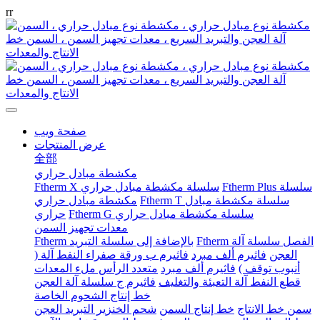
r
r
صفحة ويب
عرض المنتجات
全部
مكشطة مبادل حراري
Ftherm Plus سلسلة
Ftherm X سلسلة مكشطة مبادل حراري
Ftherm T سلسلة مكشطة مبادل
مكشطة مبادل حراري
Ftherm G سلسلة مكشطة مبادل حراري
حراري
معدات تجهيز السمن
Ftherm الفصل سلسلة آلة
Ftherm بالإضافة إلى سلسلة التبريد
العجن
فاثيرم ألف مبرد
فاثيرم ب ورقة صفراء النفط آلة (
أنبوب توقف )
فاثيرم ألف مبرد
متعدد الرأس ملء المعدات
قطع النفط آلة التعبئة والتغليف
فاثيرم ج سلسلة آلة العجن
خط إنتاج الشحوم الخاصة
سمن خط الانتاج
خط إنتاج السمن
شحم الخنزير التبريد العجن