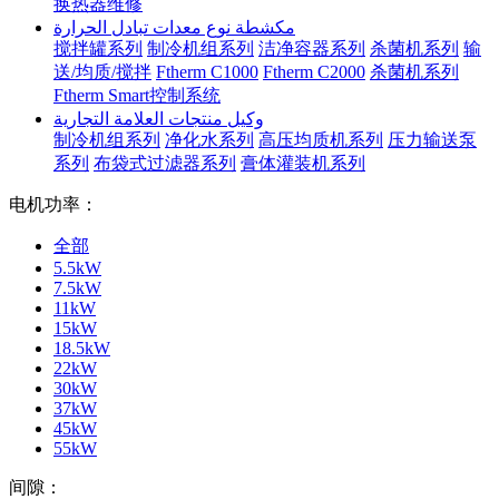
换热器维修
مكشطة نوع معدات تبادل الحرارة
搅拌罐系列
制冷机组系列
洁净容器系列
杀菌机系列
输
送/均质/搅拌
Ftherm C1000
Ftherm C2000
杀菌机系列
Ftherm Smart控制系统
وكيل منتجات العلامة التجارية
制冷机组系列
净化水系列
高压均质机系列
压力输送泵
系列
布袋式过滤器系列
膏体灌装机系列
电机功率：
全部
5.5kW
7.5kW
11kW
15kW
18.5kW
22kW
30kW
37kW
45kW
55kW
间隙：