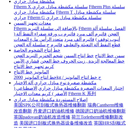
مكشطة مبادل حراري
Ftherm Plus سلسلة
Ftherm X سلسلة مكشطة مبادل حراري
Ftherm T سلسلة مكشطة مبادل
مكشطة مبادل حراري
Ftherm G سلسلة مكشطة مبادل حراري
حراري
معدات تجهيز السمن
Ftherm الفصل سلسلة آلة
Ftherm بالإضافة إلى سلسلة التبريد
العجن
فاثيرم ألف مبرد
فاثيرم ب ورقة صفراء النفط آلة (
أنبوب توقف )
فاثيرم ألف مبرد
متعدد الرأس ملء المعدات
قطع النفط آلة التعبئة والتغليف
فاثيرم ج سلسلة آلة العجن
خط إنتاج الشحوم الخاصة
سمن خط الانتاج
خط إنتاج السمن
شحم الخنزير التبريد العجن
خط المعالجة
الزبدة , زيت الخروف خط العجن
قشاري الآيس
كريم تجهيز خط الانتاج
المايونيز خط الانتاج
2000kg / ح خط انتاج المايونيز
خط انتاج المايونيز
مكشطة صغيرة نوع مبادل حراري آلة الاختبار
اختبار المعدات الصغيرة مكشطة مبادل حراري
الاصطناعي (
Ftherm K 系列
الأصفر ) كريم معدات الاختبار
إصلاح المستوردة مكشطة مبادل حراري
美国SPK公司刮板式换热器维修翻新
瑞典Cantherm维修
改造翻新
丹麦进口奶油机维修
德国进口奶油机维修翻新
英国padovan奶油机改造维修
荷兰Torletherm维修翻新改
造
美国进口刮板式换热器设备维修改造
英国HRS刮板式