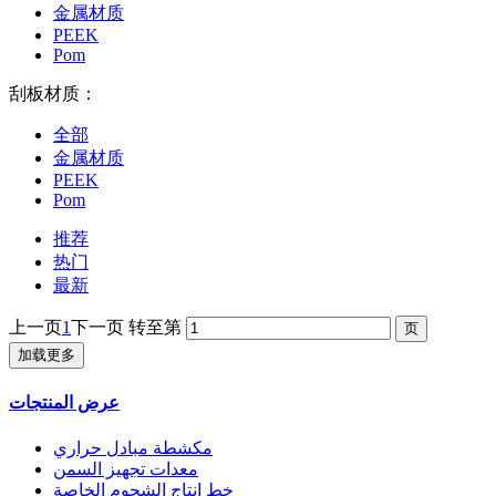
金属材质
PEEK
Pom
刮板材质：
全部
金属材质
PEEK
Pom
推荐
热门
最新
上一页
1
下一页
转至第
加载更多
عرض المنتجات
مكشطة مبادل حراري
معدات تجهيز السمن
خط إنتاج الشحوم الخاصة