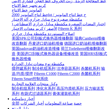
خط المعالجة
الزبدة , زيت الخروف خط العجن
قشاري الآيس
كريم تجهيز خط الانتاج
المايونيز خط الانتاج
2000kg / ح خط انتاج المايونيز
خط انتاج المايونيز
مكشطة صغيرة نوع مبادل حراري آلة الاختبار
اختبار المعدات الصغيرة مكشطة مبادل حراري
الاصطناعي (
Ftherm K 系列
الأصفر ) كريم معدات الاختبار
إصلاح المستوردة مكشطة مبادل حراري
美国SPK公司刮板式换热器维修翻新
瑞典Cantherm维修
改造翻新
丹麦进口奶油机维修
德国进口奶油机维修翻新
英国padovan奶油机改造维修
荷兰Torletherm维修翻新改
造
美国进口刮板式换热器设备维修改造
英国HRS刮板式
换热器维修
مكشطة نوع معدات تبادل الحرارة
搅拌罐系列
制冷机组系列
洁净容器系列
杀菌机系列
输
送/均质/搅拌
Ftherm C1000
Ftherm C2000
杀菌机系列
Ftherm Smart控制系统
وكيل منتجات العلامة التجارية
制冷机组系列
净化水系列
高压均质机系列
压力输送泵
系列
布袋式过滤器系列
膏体灌装机系列
أخبار ديناميكية
حصة
صناعة المعلومات
أخبار الشركات
全部
دليل المنتج