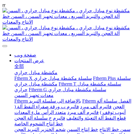
r
r
صفحة ويب
عرض المنتجات
全部
مكشطة مبادل حراري
Ftherm Plus سلسلة
Ftherm X سلسلة مكشطة مبادل حراري
Ftherm T سلسلة مكشطة مبادل
مكشطة مبادل حراري
Ftherm G سلسلة مكشطة مبادل حراري
حراري
معدات تجهيز السمن
Ftherm الفصل سلسلة آلة
Ftherm بالإضافة إلى سلسلة التبريد
العجن
فاثيرم ألف مبرد
فاثيرم ب ورقة صفراء النفط آلة (
أنبوب توقف )
فاثيرم ألف مبرد
متعدد الرأس ملء المعدات
قطع النفط آلة التعبئة والتغليف
فاثيرم ج سلسلة آلة العجن
خط إنتاج الشحوم الخاصة
سمن خط الانتاج
خط إنتاج السمن
شحم الخنزير التبريد العجن