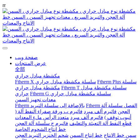
r
r
صفحة ويب
عرض المنتجات
全部
مكشطة مبادل حراري
Ftherm Plus سلسلة
Ftherm X سلسلة مكشطة مبادل حراري
Ftherm T سلسلة مكشطة مبادل
مكشطة مبادل حراري
Ftherm G سلسلة مكشطة مبادل حراري
حراري
معدات تجهيز السمن
Ftherm الفصل سلسلة آلة
Ftherm بالإضافة إلى سلسلة التبريد
العجن
فاثيرم ألف مبرد
فاثيرم ب ورقة صفراء النفط آلة (
أنبوب توقف )
فاثيرم ألف مبرد
متعدد الرأس ملء المعدات
قطع النفط آلة التعبئة والتغليف
فاثيرم ج سلسلة آلة العجن
خط إنتاج الشحوم الخاصة
سمن خط الانتاج
خط إنتاج السمن
شحم الخنزير التبريد العجن