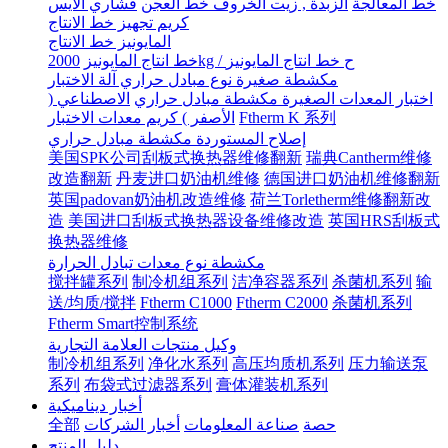
خط المعالجة
الزبدة , زيت الخروف خط العجن
قشاري الآيس
كريم تجهيز خط الانتاج
المايونيز خط الانتاج
2000kg / ح خط انتاج المايونيز
خط انتاج المايونيز
مكشطة صغيرة نوع مبادل حراري آلة الاختبار
اختبار المعدات الصغيرة مكشطة مبادل حراري
الاصطناعي (
Ftherm K 系列
الأصفر ) كريم معدات الاختبار
إصلاح المستوردة مكشطة مبادل حراري
美国SPK公司刮板式换热器维修翻新
瑞典Cantherm维修
改造翻新
丹麦进口奶油机维修
德国进口奶油机维修翻新
英国padovan奶油机改造维修
荷兰Torletherm维修翻新改
造
美国进口刮板式换热器设备维修改造
英国HRS刮板式
换热器维修
مكشطة نوع معدات تبادل الحرارة
搅拌罐系列
制冷机组系列
洁净容器系列
杀菌机系列
输
送/均质/搅拌
Ftherm C1000
Ftherm C2000
杀菌机系列
Ftherm Smart控制系统
وكيل منتجات العلامة التجارية
制冷机组系列
净化水系列
高压均质机系列
压力输送泵
系列
布袋式过滤器系列
膏体灌装机系列
أخبار ديناميكية
حصة
صناعة المعلومات
أخبار الشركات
全部
دليل المنتج