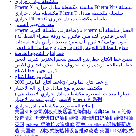
مكشطة مبادل حراري
Ftherm Plus سلسلة
Ftherm X سلسلة مكشطة مبادل حراري
Ftherm T سلسلة مكشطة مبادل
مكشطة مبادل حراري
Ftherm G سلسلة مكشطة مبادل حراري
حراري
معدات تجهيز السمن
Ftherm الفصل سلسلة آلة
Ftherm بالإضافة إلى سلسلة التبريد
العجن
فاثيرم ألف مبرد
فاثيرم ب ورقة صفراء النفط آلة (
أنبوب توقف )
فاثيرم ألف مبرد
متعدد الرأس ملء المعدات
قطع النفط آلة التعبئة والتغليف
فاثيرم ج سلسلة آلة العجن
خط إنتاج الشحوم الخاصة
سمن خط الانتاج
خط إنتاج السمن
شحم الخنزير التبريد العجن
خط المعالجة
الزبدة , زيت الخروف خط العجن
قشاري الآيس
كريم تجهيز خط الانتاج
المايونيز خط الانتاج
2000kg / ح خط انتاج المايونيز
خط انتاج المايونيز
مكشطة صغيرة نوع مبادل حراري آلة الاختبار
اختبار المعدات الصغيرة مكشطة مبادل حراري
الاصطناعي (
Ftherm K 系列
الأصفر ) كريم معدات الاختبار
إصلاح المستوردة مكشطة مبادل حراري
美国SPK公司刮板式换热器维修翻新
瑞典Cantherm维修
改造翻新
丹麦进口奶油机维修
德国进口奶油机维修翻新
英国padovan奶油机改造维修
荷兰Torletherm维修翻新改
造
美国进口刮板式换热器设备维修改造
英国HRS刮板式