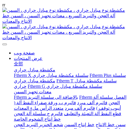
r
r
صفحة ويب
عرض المنتجات
全部
مكشطة مبادل حراري
Ftherm Plus سلسلة
Ftherm X سلسلة مكشطة مبادل حراري
Ftherm T سلسلة مكشطة مبادل
مكشطة مبادل حراري
Ftherm G سلسلة مكشطة مبادل حراري
حراري
معدات تجهيز السمن
Ftherm الفصل سلسلة آلة
Ftherm بالإضافة إلى سلسلة التبريد
العجن
فاثيرم ألف مبرد
فاثيرم ب ورقة صفراء النفط آلة (
أنبوب توقف )
فاثيرم ألف مبرد
متعدد الرأس ملء المعدات
قطع النفط آلة التعبئة والتغليف
فاثيرم ج سلسلة آلة العجن
خط إنتاج الشحوم الخاصة
سمن خط الانتاج
خط إنتاج السمن
شحم الخنزير التبريد العجن