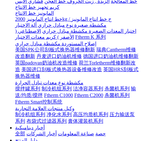
خط المعالجة
الزبدة , زيت الخروف خط العجن
قشاري الآيس
كريم تجهيز خط الانتاج
المايونيز خط الانتاج
2000kg / ح خط انتاج المايونيز
خط انتاج المايونيز
مكشطة صغيرة نوع مبادل حراري آلة الاختبار
اختبار المعدات الصغيرة مكشطة مبادل حراري
الاصطناعي (
Ftherm K 系列
الأصفر ) كريم معدات الاختبار
إصلاح المستوردة مكشطة مبادل حراري
美国SPK公司刮板式换热器维修翻新
瑞典Cantherm维修
改造翻新
丹麦进口奶油机维修
德国进口奶油机维修翻新
英国padovan奶油机改造维修
荷兰Torletherm维修翻新改
造
美国进口刮板式换热器设备维修改造
英国HRS刮板式
换热器维修
مكشطة نوع معدات تبادل الحرارة
搅拌罐系列
制冷机组系列
洁净容器系列
杀菌机系列
输
送/均质/搅拌
Ftherm C1000
Ftherm C2000
杀菌机系列
Ftherm Smart控制系统
وكيل منتجات العلامة التجارية
制冷机组系列
净化水系列
高压均质机系列
压力输送泵
系列
布袋式过滤器系列
膏体灌装机系列
أخبار ديناميكية
حصة
صناعة المعلومات
أخبار الشركات
全部
دليل المنتج