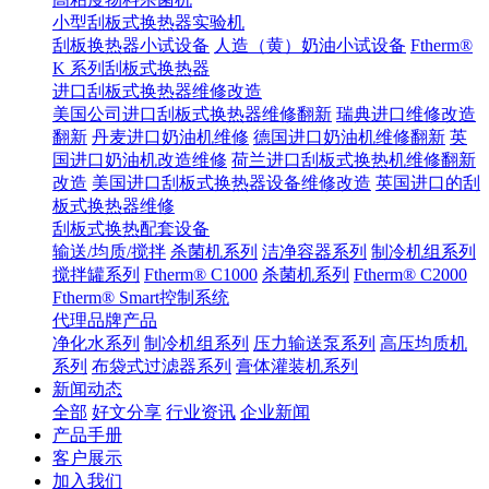
小型刮板式换热器实验机
刮板换热器小试设备
人造（黄）奶油小试设备
Ftherm®
K 系列刮板式换热器
进口刮板式换热器维修改造
美国公司进口刮板式换热器维修翻新
瑞典进口维修改造
翻新
丹麦进口奶油机维修
德国进口奶油机维修翻新
英
国进口奶油机改造维修
荷兰进口刮板式换热机维修翻新
改造
美国进口刮板式换热器设备维修改造
英国进口的刮
板式换热器维修
刮板式换热配套设备
输送/均质/搅拌
杀菌机系列
洁净容器系列
制冷机组系列
搅拌罐系列
Ftherm® C1000
杀菌机系列
Ftherm® C2000
Ftherm® Smart控制系统
代理品牌产品
净化水系列
制冷机组系列
压力输送泵系列
高压均质机
系列
布袋式过滤器系列
膏体灌装机系列
新闻动态
全部
好文分享
行业资讯
企业新闻
产品手册
客户展示
加入我们