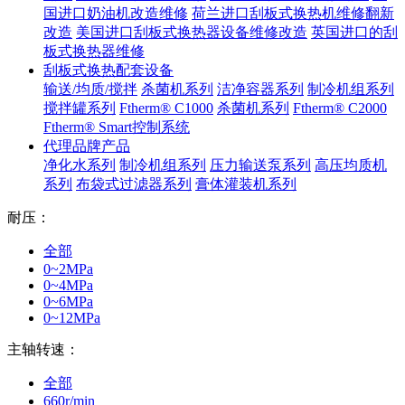
国进口奶油机改造维修
荷兰进口刮板式换热机维修翻新
改造
美国进口刮板式换热器设备维修改造
英国进口的刮
板式换热器维修
刮板式换热配套设备
输送/均质/搅拌
杀菌机系列
洁净容器系列
制冷机组系列
搅拌罐系列
Ftherm® C1000
杀菌机系列
Ftherm® C2000
Ftherm® Smart控制系统
代理品牌产品
净化水系列
制冷机组系列
压力输送泵系列
高压均质机
系列
布袋式过滤器系列
膏体灌装机系列
耐压：
全部
0~2MPa
0~4MPa
0~6MPa
0~12MPa
主轴转速：
全部
660r/min