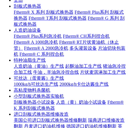
全部
刮板式换热器
Ftherm® X 系列 刮板式换热器
Ftherm® Plus系列 刮板式
换热器
Ftherm® T系列 刮板式换热器
Ftherm® G 系列 刮
板式换热器
人造奶油设备
Ftherm® Plus系列急冷机
Ftherm® CH系列捏合机
Ftherm® A 1000急冷机
Ftherm® RT片状黄油机（休止
管）
Ftherm® A 2000急冷机
多头灌装设备
片油切块包装
机
Ftherm® C 系列捏合机
特种油脂生产线
人造奶油（黄油）生产线
起酥油加工生产线
猪油急冷捏
合加工线
牛油，羊油急冷捏合线
片状麦淇淋加工生产线
可丝达（蛋黄酱）生产线
1000kg/h可丝达生产线
2000kg/h卡仕达酱生产线
高粘度物料杀菌机
小型刮板式换热器实验机
刮板换热器小试设备
人造（黄）奶油小试设备
Ftherm®
K 系列刮板式换热器
进口刮板式换热器维修改造
美国公司进口刮板式换热器维修翻新
瑞典进口维修改造
翻新
丹麦进口奶油机维修
德国进口奶油机维修翻新
英