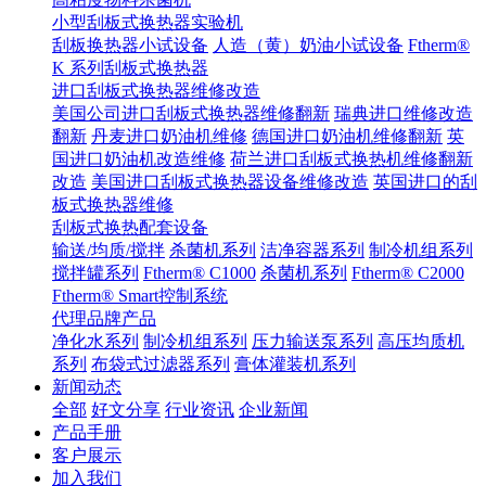
小型刮板式换热器实验机
刮板换热器小试设备
人造（黄）奶油小试设备
Ftherm®
K 系列刮板式换热器
进口刮板式换热器维修改造
美国公司进口刮板式换热器维修翻新
瑞典进口维修改造
翻新
丹麦进口奶油机维修
德国进口奶油机维修翻新
英
国进口奶油机改造维修
荷兰进口刮板式换热机维修翻新
改造
美国进口刮板式换热器设备维修改造
英国进口的刮
板式换热器维修
刮板式换热配套设备
输送/均质/搅拌
杀菌机系列
洁净容器系列
制冷机组系列
搅拌罐系列
Ftherm® C1000
杀菌机系列
Ftherm® C2000
Ftherm® Smart控制系统
代理品牌产品
净化水系列
制冷机组系列
压力输送泵系列
高压均质机
系列
布袋式过滤器系列
膏体灌装机系列
新闻动态
全部
好文分享
行业资讯
企业新闻
产品手册
客户展示
加入我们