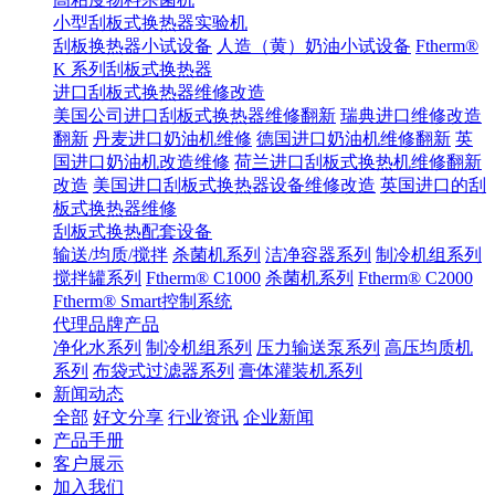
小型刮板式换热器实验机
刮板换热器小试设备
人造（黄）奶油小试设备
Ftherm®
K 系列刮板式换热器
进口刮板式换热器维修改造
美国公司进口刮板式换热器维修翻新
瑞典进口维修改造
翻新
丹麦进口奶油机维修
德国进口奶油机维修翻新
英
国进口奶油机改造维修
荷兰进口刮板式换热机维修翻新
改造
美国进口刮板式换热器设备维修改造
英国进口的刮
板式换热器维修
刮板式换热配套设备
输送/均质/搅拌
杀菌机系列
洁净容器系列
制冷机组系列
搅拌罐系列
Ftherm® C1000
杀菌机系列
Ftherm® C2000
Ftherm® Smart控制系统
代理品牌产品
净化水系列
制冷机组系列
压力输送泵系列
高压均质机
系列
布袋式过滤器系列
膏体灌装机系列
新闻动态
全部
好文分享
行业资讯
企业新闻
产品手册
客户展示
加入我们