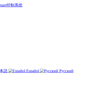
 Smart控制系统
本語
Español
Русский