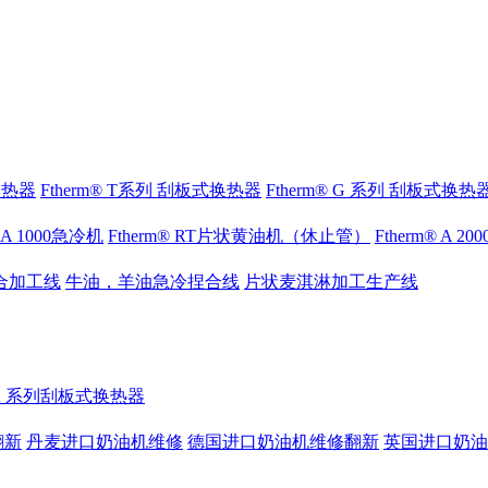
式换热器
Ftherm® T系列 刮板式换热器
Ftherm® G 系列 刮板式换热
® A 1000急冷机
Ftherm® RT片状黄油机（休止管）
Ftherm® A 2
合加工线
牛油，羊油急冷捏合线
片状麦淇淋加工生产线
® K 系列刮板式换热器
翻新
丹麦进口奶油机维修
德国进口奶油机维修翻新
英国进口奶油