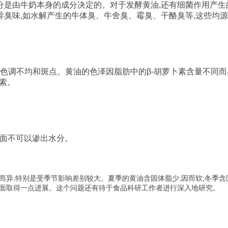
分是由牛奶本身的成分决定的。对于发酵黄油
,
还有细菌作用产生
异臭味
,
如水解产生的牛体臭、牛舍臭、霉臭、干酪臭等
,
这些均源
色调不均和斑点。黄油的色泽因脂肪中的
β-
胡萝卜素含量不同而
素。
面不可以渗出水分。
,
,
;
而异
特别是受季节影响差别较大。夏季的黄油含固体脂少
因而软
冬季含
面取得一点进展。这个问题还有待于食品科研工作者进行深入地研究。