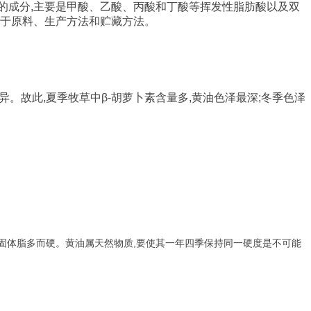
的成分
,
主要是甲酸、乙酸、丙酸和丁酸等挥发性脂肪酸以及双
于原料、生产方法和贮藏方法。
异。故此
,
夏季牧草中
β-
胡萝卜素含量多
,
黄油色泽最深
;
冬季色泽
,
固体脂多而硬。黄油属天然物质
要使其一年四季保持同一硬度是不可能