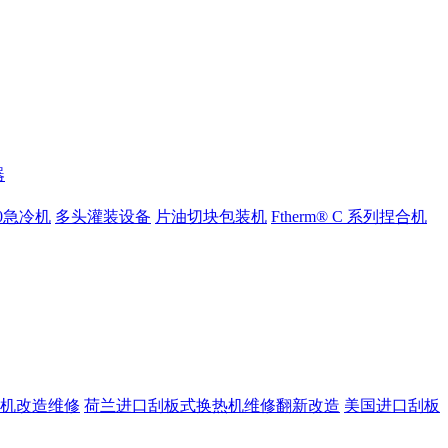
器
000急冷机
多头灌装设备
片油切块包装机
Ftherm® C 系列捏合机
机改造维修
荷兰进口刮板式换热机维修翻新改造
美国进口刮板