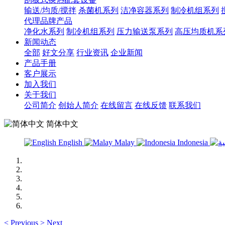
输送/均质/搅拌
杀菌机系列
洁净容器系列
制冷机组系列
代理品牌产品
净化水系列
制冷机组系列
压力输送泵系列
高压均质机系
新闻动态
全部
好文分享
行业资讯
企业新闻
产品手册
客户展示
加入我们
关于我们
公司简介
创始人简介
在线留言
在线反馈
联系我们
简体中文
English
Malay
Indonesia
<
Previous
>
Next