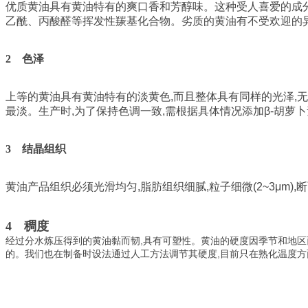
优质黄油具有黄油特有的爽口香和芳醇味。这种受人喜爱的成
乙酰、丙酸醛等挥发性羰基化合物。劣质的黄油有不受欢迎的
2 色泽
上等的黄油具有黄油特有的淡黄色
,
而且整体具有同样的光泽
,
无
最淡。生产时
,
为了保持色调一致
,
需根据具体情况添加
β-
胡萝卜
3 结晶组织
黄油产品组织必须光滑均匀
,
脂肪组织细腻
,
粒子细微
(2~3μm),
断
4
稠度
,
经过分水炼压得到的黄油黏而韧
具有可塑性。黄油的硬度因季节和地区
,
的。我们也在制备时设法通过人工方法调节其硬度
目前只在熟化温度方