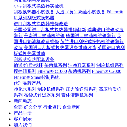
小型刮板式换热器实验机
刮板换热器小试设备
人造（黄）奶油小试设备
Ftherm®
K 系列刮板式换热器
进口刮板式换热器维修改造
美国公司进口刮板式换热器维修翻新
瑞典进口维修改造
翻新
丹麦进口奶油机维修
德国进口奶油机维修翻新
英
国进口奶油机改造维修
荷兰进口刮板式换热机维修翻新
改造
美国进口刮板式换热器设备维修改造
英国进口的刮
板式换热器维修
刮板式换热配套设备
输送/均质/搅拌
杀菌机系列
洁净容器系列
制冷机组系列
搅拌罐系列
Ftherm® C1000
杀菌机系列
Ftherm® C2000
Ftherm® Smart控制系统
代理品牌产品
净化水系列
制冷机组系列
压力输送泵系列
高压均质机
系列
布袋式过滤器系列
膏体灌装机系列
新闻动态
全部
好文分享
行业资讯
企业新闻
产品手册
客户展示
加入我们