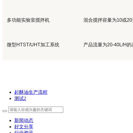
多功能实验室搅拌机
混合搅拌容量为
10
或
20
微型
HTST/UHT
加工系统
产品流量为
20-40L/H
的
起酥油生产流程
测试2
新闻动态
好文分享
行业资讯