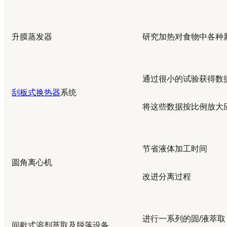
升膜蒸发器
研究加热对食物中各种
通过很小的试验获得数
刮板式换热器
系统
将这些数据按比例放大
节省液体加工时间
圆角离心机
改进分离过程
进行一系列的固
/
液萃取
间歇式溶剂萃取及脱落设备