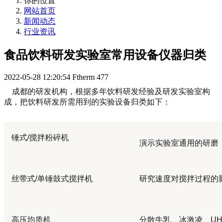
你的位置
网站首页
新闻动态
行业资讯
食品饮料研发实验室常用设备仪器归类
2022-05-28 12:20:54
Ftherm
477
成都的研发机构，根据多年饮料研发经验及研发实验室构
成，把饮料研发所需用到的实验设备归类如下：
锤式
/
搅拌粉碎机
演示实验室通用的研磨
丝带式
/
单锤鼓式搅拌机
研究速度对搅拌过程的
高压均质机
分散牛乳、冰激凌、
UH