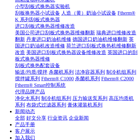
小型刮板式换热器实验机
刮板换热器小试设备
人造（黄）奶油小试设备
Ftherm®
K 系列刮板式换热器
进口刮板式换热器维修改造
美国公司进口刮板式换热器维修翻新
瑞典进口维修改造
翻新
丹麦进口奶油机维修
德国进口奶油机维修翻新
英
国进口奶油机改造维修
荷兰进口刮板式换热机维修翻新
改造
美国进口刮板式换热器设备维修改造
英国进口的刮
板式换热器维修
刮板式换热配套设备
输送/均质/搅拌
杀菌机系列
洁净容器系列
制冷机组系列
搅拌罐系列
Ftherm® C1000
杀菌机系列
Ftherm® C2000
Ftherm® Smart控制系统
代理品牌产品
净化水系列
制冷机组系列
压力输送泵系列
高压均质机
系列
布袋式过滤器系列
膏体灌装机系列
新闻动态
全部
好文分享
行业资讯
企业新闻
产品手册
客户展示
加入我们