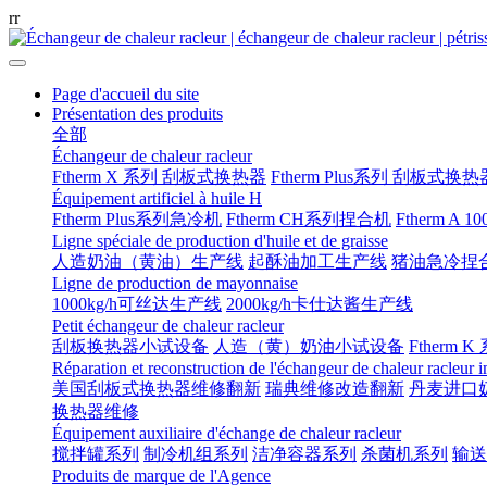
r
r
Page d'accueil du site
Présentation des produits
全部
Échangeur de chaleur racleur
Ftherm X 系列 刮板式换热器
Ftherm Plus系列 刮板式换热
Équipement artificiel à huile H
Ftherm Plus系列急冷机
Ftherm CH系列捏合机
Ftherm A 
Ligne spéciale de production d'huile et de graisse
人造奶油（黄油）生产线
起酥油加工生产线
猪油急冷捏
Ligne de production de mayonnaise
1000kg/h可丝达生产线
2000kg/h卡仕达酱生产线
Petit échangeur de chaleur racleur
刮板换热器小试设备
人造（黄）奶油小试设备
Ftherm K
Réparation et reconstruction de l'échangeur de chaleur racleur 
美国刮板式换热器维修翻新
瑞典维修改造翻新
丹麦进口
换热器维修
Équipement auxiliaire d'échange de chaleur racleur
搅拌罐系列
制冷机组系列
洁净容器系列
杀菌机系列
输送
Produits de marque de l'Agence