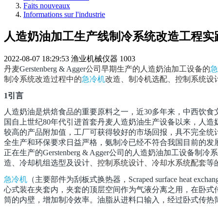
Faits nouveaux
Informations sur l'industrie
人造奶油加工生产线制冷系统改造工程实
2022-08-07 18:29:53
渔业机械仪器
1003
丹麦
Gerstenberg & Agger
公司早期生产的人造奶油加工设备的
急
制冷系统改造过程中的
急冷机
改造、制冷机选配、控制系统设
1
引言
人造奶油是烘焙食品的重要原料之一，近30多年来，中西饮食文
国自上世纪80年代引进首套丹麦人造奶油生产设备以来，人
较高的产品附加值，工厂可获得较好的市场回报，具不完全统
全生产和环保要求日益严格，氨制冷已经不符合我国目前的发
正在生产的
Gerstenberg & Agger
公司的人造奶油加工设备制冷系
造、冷却机组选型及设计、
控制系统设计、冷却水系统配套
等
急冷机
（主要部件为刮板式换热器，
Scraped surface heat exchan
心式装在夹套内，夹套的顶层空间作为气液分离之用，在卧式
筒的内壁，增加制冷效率。油脂从进料口输入，经过卧式传热