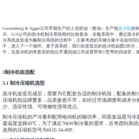
Gerstenberg & Agger
公司早期生产的人造奶油（黄油）生产线
急冷机
的
示。
G/A
公司的急冷机制冷系统相对比较复杂，在氨系统中，通过急冷
冷系统改造成为氟制冷系统的过程中
，主要考虑的关键点集中在如何回
中，进入下一个循环。基于原系统，我们在改造后的急冷机如图2所示
中，在急冷机的夹套层的低位开通回油口并设置带有U型弯的回油管，
3
制冷机组选配
3.1
制冷压缩机选型
急冷机改造完成后，需要为它配套合适的制冷机组，配备的制
压缩机组品牌繁多，品质参差不齐，在经过市场调查和成本分
少、适应性强、可维修性强等优点。
制冷压缩机的产冷量和配用电动机的轴功率，同蒸发温度与冷
凝温度选择
40
℃
，为了满足
70kW
制冷量的需求，且考虑到系统
选用的压缩机型号为
6GE-34-40P
。