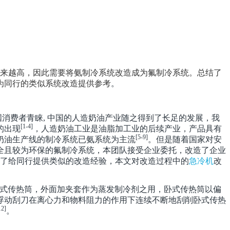
来越高，因此需要将氨制冷系统改造成为氟制冷系统。总结了
为同行的类似系统改造提供参考
。
国消费者青睐, 中国的人造奶油产业随之得到了长足的发展，我
[1-4]
的出现
，人造奶油工业是油脂加工业的后续产业，产品具有
[5-9]
奶油生产线的制冷系统已氨系统为主流
。但是随着国家对安
全且较为环保的氟制冷系统，本团队接受企业委托，改造了企业
了给同行提供类似的改造经验，本文对改造过程中的
急冷机
改
式传热筒，外面加夹套作为蒸发制冷剂之用，卧式传热筒以偏
浮动刮刀在离心力和物料阻力的作用下连续不断地刮削卧式传热
12]
。