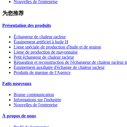
Nouvelles de l'entreprise
为您推荐
Présentation des produits
Échangeur de chaleur racleur
Équipement artificiel à huile H
Ligne spéciale de production d'huile et de graisse
Ligne de production de mayonnaise
Petit échangeur de chaleur racleur
Réparation et reconstruction de l'échangeur de chaleur racleur 
Équipement auxiliaire d'échange de chaleur racleur
Produits de marque de l'Agence
Faits nouveaux
Bonne communication
Informations sur l'industrie
Nouvelles de l'entreprise
À propos de nous