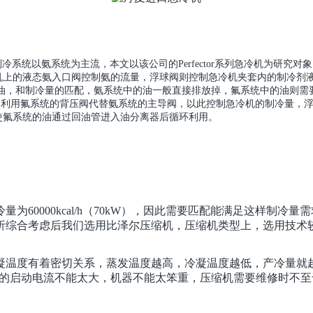
制冷系统以氨系统为主流，本文以该公司的
Perfector
系列急冷机为研究对象
机上的液态氨入口阀控制氨的流量，浮球阀则控制急冷机夹套内的制冷剂
油，和制冷量的匹配，氨系统中的油一般直接排放掉，氟系统中的油则需
，利用氟系统的背压阀代替氨系统的主导阀，以此控制急冷机的制冷量，
使氟系统的油通过回油管进入油分离器后循环利用。
冷量为
60000kcal/h
（
70kW
），因此需要匹配能满足这样制冷量需
析综合考虑后我们选用比泽尔压缩机，压缩机类型上，选用技术
凝温度有着密切关系，蒸发温度越高，冷凝温度越低，产冷量就
的启动电流不能太大，机器不能太笨重，压缩机需要维修时不至