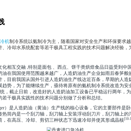
践
冷机
制冷系统以氨制冷为主，随着国家对安全生产和环保要求越
计、冷却水系统配套等若干极具工程实践的技术问题解决经验，
化相互交融 ,特别是面包 、西点、饼干类烘焙食品日益受到中
造奶油在我国使用范围越来越广，人造奶油生产企业如雨后春笋般
计，目前我国从国外引进人造奶油生产线达近百条，早期的人造
展趋势，为了能继续生产，亟待将原有的氨机制冷系统改造为安
统，截止日前，改造好的人造奶油加工设备已平稳运行两年，为
的若干极具实践性的技术问题分别做了分析和总结。
ger
）是人造奶油（黄油）生产线的核心设备，它的主要部件是卧
传热筒内是一个刮刀轴，刮刀轴上安装浮动刮刀片，刮刀轴上的
[10-
筒，在高压、冷却、剪切三种状态下迅速冷却并使其形成晶核