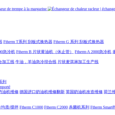
器
Ftherm T系列 刮板式换热器
Ftherm G 系列 刮板式换热器
1000急冷机
Ftherm B 片状黄油机（休止管）
Ftherm A 2000急冷机
合加工线
牛油，羊油急冷捏合线
片状麦淇淋加工生产线
 系列
importé
奶油机维修
德国进口奶油机维修翻新
英国奶油机改造维修
荷兰
/均质/搅拌
Ftherm C1000
Ftherm C2000
杀菌机系列
Ftherm Sma