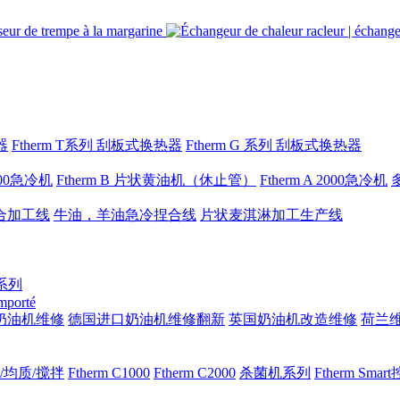
器
Ftherm T系列 刮板式换热器
Ftherm G 系列 刮板式换热器
1000急冷机
Ftherm B 片状黄油机（休止管）
Ftherm A 2000急冷机
合加工线
牛油，羊油急冷捏合线
片状麦淇淋加工生产线
 系列
importé
奶油机维修
德国进口奶油机维修翻新
英国奶油机改造维修
荷兰
/均质/搅拌
Ftherm C1000
Ftherm C2000
杀菌机系列
Ftherm Sma