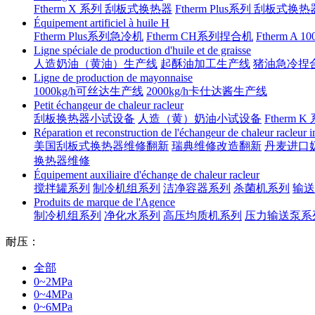
Ftherm X 系列 刮板式换热器
Ftherm Plus系列 刮板式换热
Équipement artificiel à huile H
Ftherm Plus系列急冷机
Ftherm CH系列捏合机
Ftherm A 
Ligne spéciale de production d'huile et de graisse
人造奶油（黄油）生产线
起酥油加工生产线
猪油急冷捏
Ligne de production de mayonnaise
1000kg/h可丝达生产线
2000kg/h卡仕达酱生产线
Petit échangeur de chaleur racleur
刮板换热器小试设备
人造（黄）奶油小试设备
Ftherm K
Réparation et reconstruction de l'échangeur de chaleur racleur 
美国刮板式换热器维修翻新
瑞典维修改造翻新
丹麦进口
换热器维修
Équipement auxiliaire d'échange de chaleur racleur
搅拌罐系列
制冷机组系列
洁净容器系列
杀菌机系列
输送
Produits de marque de l'Agence
制冷机组系列
净化水系列
高压均质机系列
压力输送泵系
耐压：
全部
0~2MPa
0~4MPa
0~6MPa