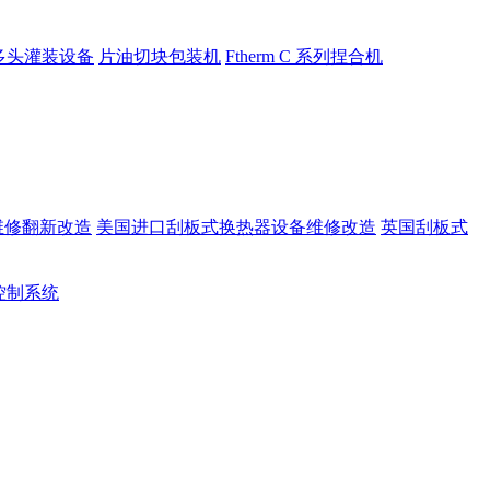
多头灌装设备
片油切块包装机
Ftherm C 系列捏合机
维修翻新改造
美国进口刮板式换热器设备维修改造
英国刮板式
rt控制系统