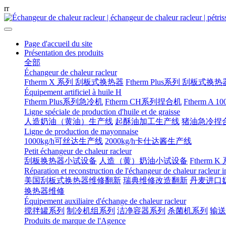
r
r
Page d'accueil du site
Présentation des produits
全部
Échangeur de chaleur racleur
Ftherm X 系列 刮板式换热器
Ftherm Plus系列 刮板式换热
Équipement artificiel à huile H
Ftherm Plus系列急冷机
Ftherm CH系列捏合机
Ftherm A 
Ligne spéciale de production d'huile et de graisse
人造奶油（黄油）生产线
起酥油加工生产线
猪油急冷捏
Ligne de production de mayonnaise
1000kg/h可丝达生产线
2000kg/h卡仕达酱生产线
Petit échangeur de chaleur racleur
刮板换热器小试设备
人造（黄）奶油小试设备
Ftherm K
Réparation et reconstruction de l'échangeur de chaleur racleur 
美国刮板式换热器维修翻新
瑞典维修改造翻新
丹麦进口
换热器维修
Équipement auxiliaire d'échange de chaleur racleur
搅拌罐系列
制冷机组系列
洁净容器系列
杀菌机系列
输送
Produits de marque de l'Agence