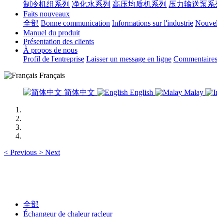
制冷机组系列
净化水系列
高压均质机系列
压力输送泵系
Faits nouveaux
全部
Bonne communication
Informations sur l'industrie
Nouvell
Manuel du produit
Présentation des clients
À propos de nous
Profil de l'entreprise
Laisser un message en ligne
Commentaires 
Français
简体中文
English
Malay
<
Previous
>
Next
全部
Échangeur de chaleur racleur