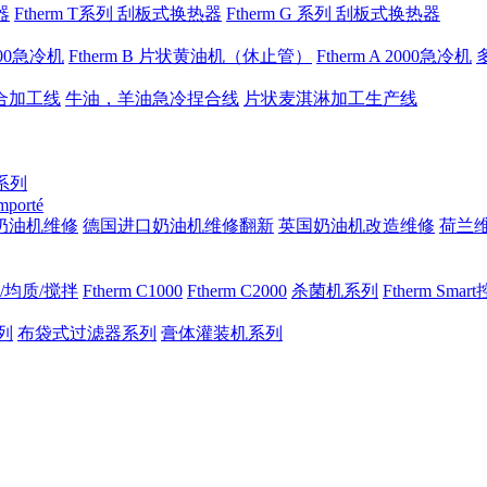
器
Ftherm T系列 刮板式换热器
Ftherm G 系列 刮板式换热器
1000急冷机
Ftherm B 片状黄油机（休止管）
Ftherm A 2000急冷机
合加工线
牛油，羊油急冷捏合线
片状麦淇淋加工生产线
 系列
importé
奶油机维修
德国进口奶油机维修翻新
英国奶油机改造维修
荷兰
/均质/搅拌
Ftherm C1000
Ftherm C2000
杀菌机系列
Ftherm Sma
列
布袋式过滤器系列
膏体灌装机系列