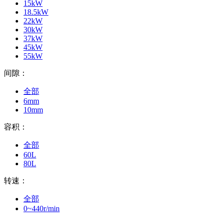
15kW
18.5kW
22kW
30kW
37kW
45kW
55kW
间隙：
全部
6mm
10mm
容积：
全部
60L
80L
转速：
全部
0~440r/min