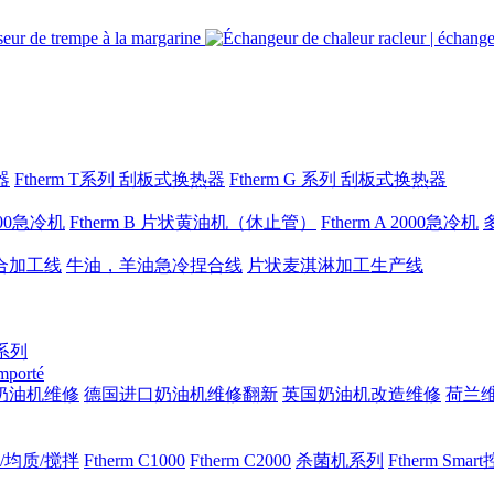
器
Ftherm T系列 刮板式换热器
Ftherm G 系列 刮板式换热器
1000急冷机
Ftherm B 片状黄油机（休止管）
Ftherm A 2000急冷机
合加工线
牛油，羊油急冷捏合线
片状麦淇淋加工生产线
 系列
importé
奶油机维修
德国进口奶油机维修翻新
英国奶油机改造维修
荷兰
/均质/搅拌
Ftherm C1000
Ftherm C2000
杀菌机系列
Ftherm Sma