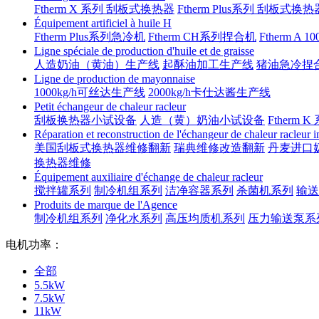
Ftherm X 系列 刮板式换热器
Ftherm Plus系列 刮板式换热
Équipement artificiel à huile H
Ftherm Plus系列急冷机
Ftherm CH系列捏合机
Ftherm A 
Ligne spéciale de production d'huile et de graisse
人造奶油（黄油）生产线
起酥油加工生产线
猪油急冷捏
Ligne de production de mayonnaise
1000kg/h可丝达生产线
2000kg/h卡仕达酱生产线
Petit échangeur de chaleur racleur
刮板换热器小试设备
人造（黄）奶油小试设备
Ftherm K
Réparation et reconstruction de l'échangeur de chaleur racleur 
美国刮板式换热器维修翻新
瑞典维修改造翻新
丹麦进口
换热器维修
Équipement auxiliaire d'échange de chaleur racleur
搅拌罐系列
制冷机组系列
洁净容器系列
杀菌机系列
输送
Produits de marque de l'Agence
制冷机组系列
净化水系列
高压均质机系列
压力输送泵系
电机功率：
全部
5.5kW
7.5kW
11kW