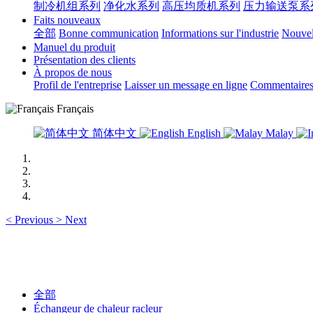
制冷机组系列
净化水系列
高压均质机系列
压力输送泵系
Faits nouveaux
全部
Bonne communication
Informations sur l'industrie
Nouvell
Manuel du produit
Présentation des clients
À propos de nous
Profil de l'entreprise
Laisser un message en ligne
Commentaires 
Français
简体中文
English
Malay
<
Previous
>
Next
全部
Échangeur de chaleur racleur