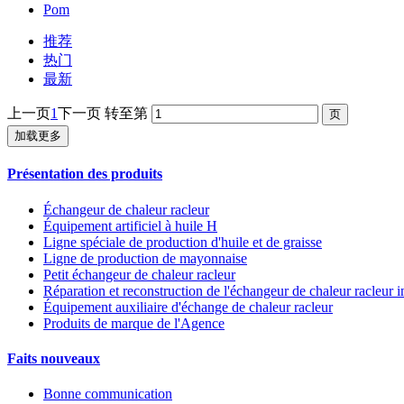
Pom
推荐
热门
最新
上一页
1
下一页
转至第
加载更多
Présentation des produits
Échangeur de chaleur racleur
Équipement artificiel à huile H
Ligne spéciale de production d'huile et de graisse
Ligne de production de mayonnaise
Petit échangeur de chaleur racleur
Réparation et reconstruction de l'échangeur de chaleur racleur 
Équipement auxiliaire d'échange de chaleur racleur
Produits de marque de l'Agence
Faits nouveaux
Bonne communication