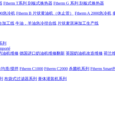
器
Ftherm T系列 刮板式换热器
Ftherm G 系列 刮板式换热器
1000急冷机
Ftherm B 片状黄油机（休止管）
Ftherm A 2000急冷机
合加工线
牛油，羊油急冷捏合线
片状麦淇淋加工生产线
 系列
importé
奶油机维修
德国进口奶油机维修翻新
英国奶油机改造维修
荷兰
/均质/搅拌
Ftherm C1000
Ftherm C2000
杀菌机系列
Ftherm Sma
列
布袋式过滤器系列
膏体灌装机系列