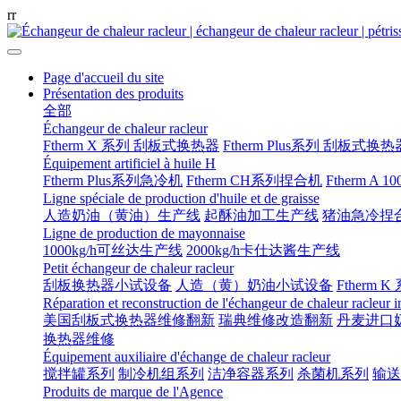
r
r
Page d'accueil du site
Présentation des produits
全部
Échangeur de chaleur racleur
Ftherm X 系列 刮板式换热器
Ftherm Plus系列 刮板式换热
Équipement artificiel à huile H
Ftherm Plus系列急冷机
Ftherm CH系列捏合机
Ftherm A 
Ligne spéciale de production d'huile et de graisse
人造奶油（黄油）生产线
起酥油加工生产线
猪油急冷捏
Ligne de production de mayonnaise
1000kg/h可丝达生产线
2000kg/h卡仕达酱生产线
Petit échangeur de chaleur racleur
刮板换热器小试设备
人造（黄）奶油小试设备
Ftherm K
Réparation et reconstruction de l'échangeur de chaleur racleur 
美国刮板式换热器维修翻新
瑞典维修改造翻新
丹麦进口
换热器维修
Équipement auxiliaire d'échange de chaleur racleur
搅拌罐系列
制冷机组系列
洁净容器系列
杀菌机系列
输送
Produits de marque de l'Agence