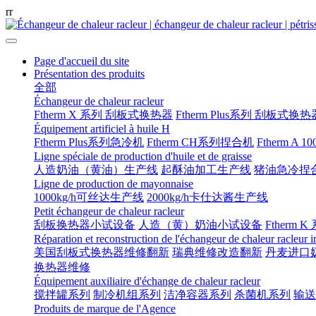
r
r
Page d'accueil du site
Présentation des produits
全部
Échangeur de chaleur racleur
Ftherm X 系列 刮板式换热器
Ftherm Plus系列 刮板式换热
Équipement artificiel à huile H
Ftherm Plus系列急冷机
Ftherm CH系列捏合机
Ftherm A 
Ligne spéciale de production d'huile et de graisse
人造奶油（黄油）生产线
起酥油加工生产线
猪油急冷捏
Ligne de production de mayonnaise
1000kg/h可丝达生产线
2000kg/h卡仕达酱生产线
Petit échangeur de chaleur racleur
刮板换热器小试设备
人造（黄）奶油小试设备
Ftherm K
Réparation et reconstruction de l'échangeur de chaleur racleur 
美国刮板式换热器维修翻新
瑞典维修改造翻新
丹麦进口
换热器维修
Équipement auxiliaire d'échange de chaleur racleur
搅拌罐系列
制冷机组系列
洁净容器系列
杀菌机系列
输送
Produits de marque de l'Agence