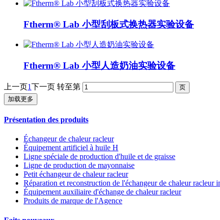
Ftherm® Lab 小型刮板式换热器实验设备
Ftherm® Lab 小型人造奶油实验设备
上一页
1
下一页
转至第
加载更多
Présentation des produits
Échangeur de chaleur racleur
Équipement artificiel à huile H
Ligne spéciale de production d'huile et de graisse
Ligne de production de mayonnaise
Petit échangeur de chaleur racleur
Réparation et reconstruction de l'échangeur de chaleur racleur 
Équipement auxiliaire d'échange de chaleur racleur
Produits de marque de l'Agence