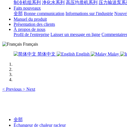
制冷机组系列
净化水系列
高压均质机系列
压力输送泵系
Faits nouveaux
全部
Bonne communication
Informations sur l'industrie
Nouvell
Manuel du produit
Présentation des clients
À propos de nous
Profil de l'entreprise
Laisser un message en ligne
Commentaires 
Français
简体中文
English
Malay
<
Previous
>
Next
全部
Échangeur de chaleur racleur