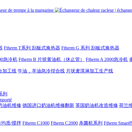
器
Ftherm T系列 刮板式换热器
Ftherm G 系列 刮板式换热器
1000急冷机
Ftherm B 片状黄油机（休止管）
Ftherm A 2000急冷机
合加工线
牛油，羊油急冷捏合线
片状麦淇淋加工生产线
 系列
importé
奶油机维修
德国进口奶油机维修翻新
英国奶油机改造维修
荷兰
/均质/搅拌
Ftherm C1000
Ftherm C2000
杀菌机系列
Ftherm Sma