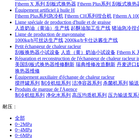
Ftherm X 系列 刮板式换热器
Ftherm Plus系列 刮板式换热
Équipement artificiel à huile H
Ftherm Plus系列急冷机
Ftherm CH系列捏合机
Ftherm A 
Ligne spéciale de production d'huile et de graisse
人造奶油（黄油）生产线
起酥油加工生产线
猪油急冷捏
Ligne de production de mayonnaise
1000kg/h可丝达生产线
2000kg/h卡仕达酱生产线
Petit échangeur de chaleur racleur
刮板换热器小试设备
人造（黄）奶油小试设备
Ftherm K
Réparation et reconstruction de l'échangeur de chaleur racleur 
美国刮板式换热器维修翻新
瑞典维修改造翻新
丹麦进口
换热器维修
Équipement auxiliaire d'échange de chaleur racleur
搅拌罐系列
制冷机组系列
洁净容器系列
杀菌机系列
输送
Produits de marque de l'Agence
制冷机组系列
净化水系列
高压均质机系列
压力输送泵系
耐压：
全部
0~2MPa
0~4MPa
0~6MPa