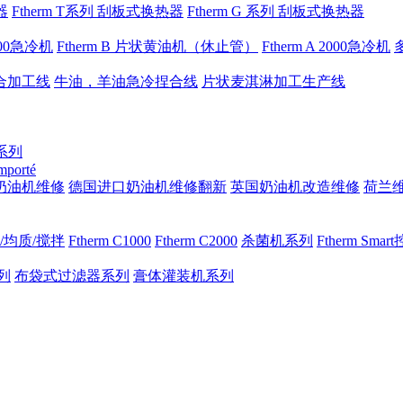
器
Ftherm T系列 刮板式换热器
Ftherm G 系列 刮板式换热器
1000急冷机
Ftherm B 片状黄油机（休止管）
Ftherm A 2000急冷机
合加工线
牛油，羊油急冷捏合线
片状麦淇淋加工生产线
 系列
importé
奶油机维修
德国进口奶油机维修翻新
英国奶油机改造维修
荷兰
/均质/搅拌
Ftherm C1000
Ftherm C2000
杀菌机系列
Ftherm Sma
列
布袋式过滤器系列
膏体灌装机系列