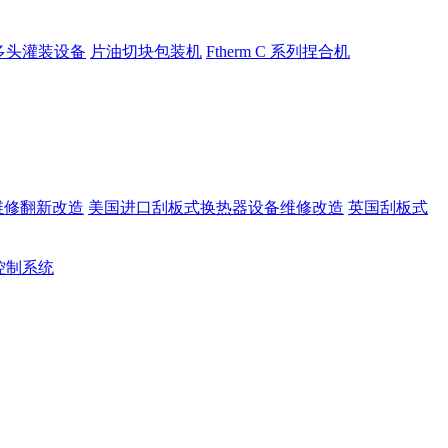
多头灌装设备
片油切块包装机
Ftherm C 系列捏合机
维修翻新改造
美国进口刮板式换热器设备维修改造
英国刮板式
rt控制系统