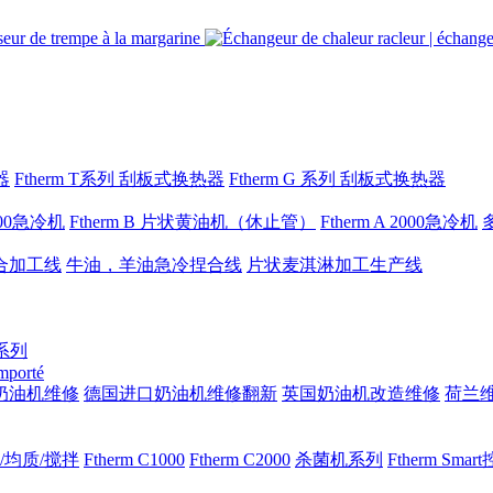
器
Ftherm T系列 刮板式换热器
Ftherm G 系列 刮板式换热器
1000急冷机
Ftherm B 片状黄油机（休止管）
Ftherm A 2000急冷机
合加工线
牛油，羊油急冷捏合线
片状麦淇淋加工生产线
 系列
importé
奶油机维修
德国进口奶油机维修翻新
英国奶油机改造维修
荷兰
/均质/搅拌
Ftherm C1000
Ftherm C2000
杀菌机系列
Ftherm Sma