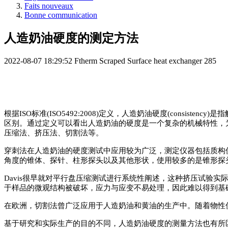
Faits nouveaux
Bonne communication
人造奶油硬度的测定方法
2022-08-07 18:29:52
Ftherm Scraped Surface heat exchanger
285
根据
ISO
标准(
ISO5492
:
2008
)
定义，人造奶油硬度(
consistency
)
是指
区别
。
通过定义可以看出人造奶油的硬度是一个复杂的机械特性，
压缩法
、
挤压法
、
切割法等。
穿刺法在人造奶油的硬度测试中应用较为广泛，测定仪器包括质构
角度的锥体
、
探针
、
柱形探头以及其他形状，使用较多的是锥形探
Davis
很早就对平行盘压缩测试进行系统性阐述，这种挤压试验实际
于样品的微观结构被破坏，应力与应变不易处理，因此难以得到基
在欧洲，切割法曾广泛应用于人造奶油和黄油的生产中
。
随着物性
基于研究和实际生产的目的不同，人造奶油硬度的测量方法也有所