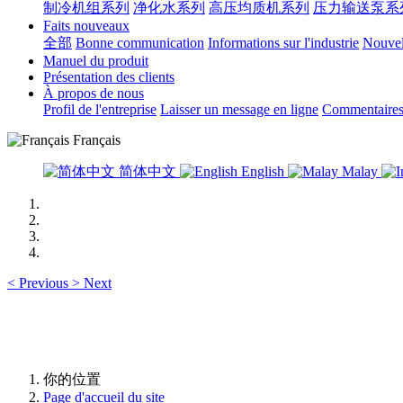
制冷机组系列
净化水系列
高压均质机系列
压力输送泵系
Faits nouveaux
全部
Bonne communication
Informations sur l'industrie
Nouvell
Manuel du produit
Présentation des clients
À propos de nous
Profil de l'entreprise
Laisser un message en ligne
Commentaires 
Français
简体中文
English
Malay
<
Previous
>
Next
你的位置
Page d'accueil du site