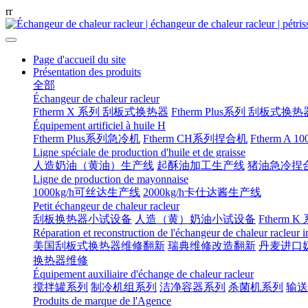
r
r
Page d'accueil du site
Présentation des produits
全部
Échangeur de chaleur racleur
Ftherm X 系列 刮板式换热器
Ftherm Plus系列 刮板式换热
Équipement artificiel à huile H
Ftherm Plus系列急冷机
Ftherm CH系列捏合机
Ftherm A 
Ligne spéciale de production d'huile et de graisse
人造奶油（黄油）生产线
起酥油加工生产线
猪油急冷捏
Ligne de production de mayonnaise
1000kg/h可丝达生产线
2000kg/h卡仕达酱生产线
Petit échangeur de chaleur racleur
刮板换热器小试设备
人造（黄）奶油小试设备
Ftherm K
Réparation et reconstruction de l'échangeur de chaleur racleur 
美国刮板式换热器维修翻新
瑞典维修改造翻新
丹麦进口
换热器维修
Équipement auxiliaire d'échange de chaleur racleur
搅拌罐系列
制冷机组系列
洁净容器系列
杀菌机系列
输送
Produits de marque de l'Agence