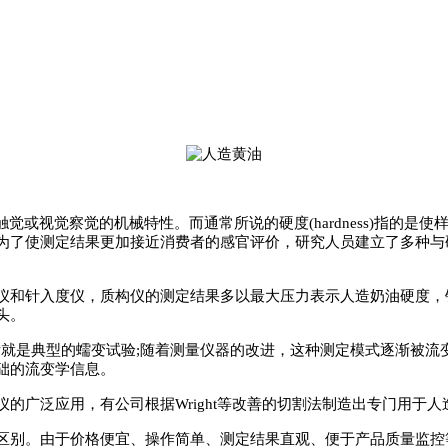
触觉或视觉察觉的机械特性
。
而通常所说的硬度(
hardness
)
指的是使
为了使测定结果更加接近消费者的感官评价，研究人员建立了多种与
仪和针入度仪，质构仪的测定结果多以最大压力表示人造奶油硬度，
头
。
就是典型的蠕变试验;随着测量仪器的改进，这种测定模式逐渐被流
础的流变学信息
。
仪的广泛应用，有公司根据
Wright
等改善的切割法制造出专门用于人
区别
。
由于价格便宜
、
操作简单
、
测定结果直观
、
便于产品质量监控