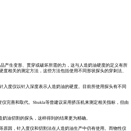
样品产生变形
、
贯穿或破坏所需的力，这与人造奶油硬度的定义有所
硬度相关的测定方法，这些方法包括使用不同形状探头的穿刺法
、
针入度仪以针入深度表示人造奶油的硬度
。
目前所使用探头有不同
变仪完善和取代
。
Shukla
等曾建议采用挤压机来测定相关指标，但由
造奶油切割的探头，这样得到的结果更为精确
。
等原因，针入度仪和切割法在人造奶油生产中仍有使用
。
而物性仪