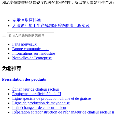
和流变仪能够得到除硬度以外的其他特性，所以在人造奶油生产及
专用油脂原料油
人造奶油加工生产线制冷系统改造工程实践
Faits nouveaux
Bonne communication
Informations sur l'industrie
Nouvelles de l'entreprise
为您推荐
Présentation des produits
Échangeur de chaleur racleur
Équipement artificiel à huile H
Ligne spéciale de production d'huile et de graisse
Ligne de production de mayonnaise
Petit échangeur de chaleur racleur
Réparation et reconstruction de l'échangeur de chaleur racleur 