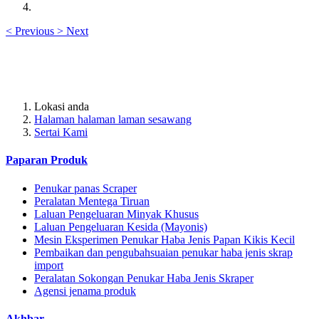
<
Previous
>
Next
Lokasi anda
Halaman halaman laman sesawang
Sertai Kami
Paparan Produk
Penukar panas Scraper
Peralatan Mentega Tiruan
Laluan Pengeluaran Minyak Khusus
Laluan Pengeluaran Kesida (Mayonis)
Mesin Eksperimen Penukar Haba Jenis Papan Kikis Kecil
Pembaikan dan pengubahsuaian penukar haba jenis skrap
import
Peralatan Sokongan Penukar Haba Jenis Skraper
Agensi jenama produk
Akhbar