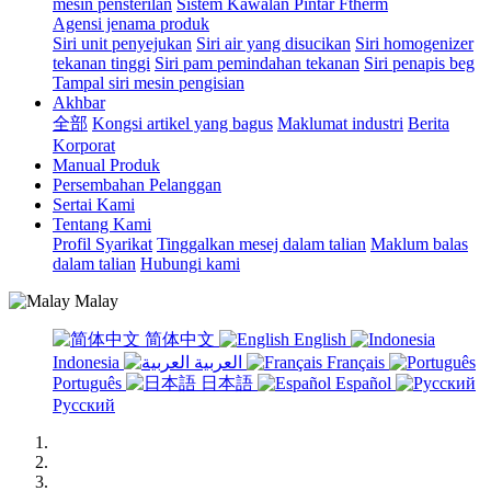
mesin pensterilan
Sistem Kawalan Pintar Ftherm
Agensi jenama produk
Siri unit penyejukan
Siri air yang disucikan
Siri homogenizer
tekanan tinggi
Siri pam pemindahan tekanan
Siri penapis beg
Tampal siri mesin pengisian
Akhbar
全部
Kongsi artikel yang bagus
Maklumat industri
Berita
Korporat
Manual Produk
Persembahan Pelanggan
Sertai Kami
Tentang Kami
Profil Syarikat
Tinggalkan mesej dalam talian
Maklum balas
dalam talian
Hubungi kami
Malay
简体中文
English
Indonesia
العربية
Français
Português
日本語
Español
Русский