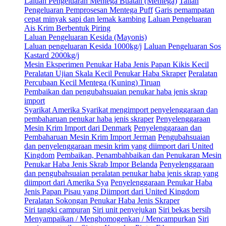
Laluan Pengeluaran Mentega Buatan (Mentega)
Talian
Pengeluaran Pemprosesan Mentega Puff
Garis pemampatan
cepat minyak sapi dan lemak kambing
Laluan Pengeluaran
Ais Krim Berbentuk Piring
Laluan Pengeluaran Kesida (Mayonis)
Laluan pengeluaran Kesida 1000kg/j
Laluan Pengeluaran Sos
Kastard 2000kg/j
Mesin Eksperimen Penukar Haba Jenis Papan Kikis Kecil
Peralatan Ujian Skala Kecil Penukar Haba Skraper
Peralatan
Percubaan Kecil Mentega (Kuning) Tiruan
Pembaikan dan pengubahsuaian penukar haba jenis skrap
import
Syarikat Amerika Syarikat mengimport penyelenggaraan dan
pembaharuan penukar haba jenis skraper
Penyelenggaraan
Mesin Krim Import dari Denmark
Penyelenggaraan dan
Pembaharuan Mesin Krim Import Jerman
Pengubahsuaian
dan penyelenggaraan mesin krim yang diimport dari United
Kingdom
Pembaikan, Penambahbaikan dan Penukaran Mesin
Penukar Haba Jenis Skrab Impor Belanda
Penyelenggaraan
dan pengubahsuaian peralatan penukar haba jenis skrap yang
diimport dari Amerika Sya
Penyelenggaraan Penukar Haba
Jenis Papan Pisau yang Diimport dari United Kingdom
Peralatan Sokongan Penukar Haba Jenis Skraper
Siri tangki campuran
Siri unit penyejukan
Siri bekas bersih
Menyampaikan / Menghomogenkan / Mencampurkan
Siri