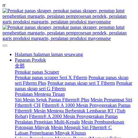
r
r
Halaman halaman laman sesawang
Paparan Produk
全部
Penukar panas Scraper
Penukar panas scraper Seri X Ftherm
Penukar panas skrap
seri Ftherm Plus
Penukar panas skrap seri T Ftherm
Penukar
panas skrap seri G Ftherm
Peralatan Mentega Tiruan
Siri Mesin Sejuk Pantas Ftherm® Plus
Mesin Pemampat Siri
Ftherm® CH
Ftherm® A 1000 Mesin Penyegerakan Pantas
Ftherm® Mesin Mentega Berbentuk Lembaran RT (Tiub
Rehat)
Ftherm® A 2000 Mesin Penyegerakan Pantas
Peralatan Pengisian Multi-Kepala
Mesin Pembungkusan
Potongan Minyak
Mesin Menguli Siri Ftherm® C
Laluan Pengeluaran Minyak Khusus