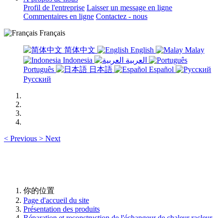
Profil de l'entreprise
Laisser un message en ligne
Commentaires en ligne
Contactez - nous
Français
简体中文
English
Malay
Indonesia
العربية
Português
日本語
Español
Русский
<
Previous
>
Next
你的位置
Page d'accueil du site
Présentation des produits
Réparation et reconstruction de l'échangeur de chaleur racleur