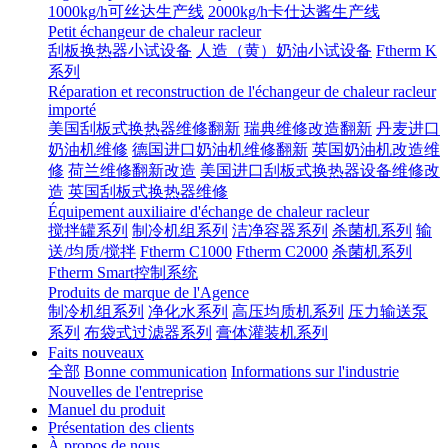
1000kg/h可丝达生产线
2000kg/h卡仕达酱生产线
Petit échangeur de chaleur racleur
刮板换热器小试设备
人造（黄）奶油小试设备
Ftherm K
系列
Réparation et reconstruction de l'échangeur de chaleur racleur
importé
美国刮板式换热器维修翻新
瑞典维修改造翻新
丹麦进口
奶油机维修
德国进口奶油机维修翻新
英国奶油机改造维
修
荷兰维修翻新改造
美国进口刮板式换热器设备维修改
造
英国刮板式换热器维修
Équipement auxiliaire d'échange de chaleur racleur
搅拌罐系列
制冷机组系列
洁净容器系列
杀菌机系列
输
送/均质/搅拌
Ftherm C1000
Ftherm C2000
杀菌机系列
Ftherm Smart控制系统
Produits de marque de l'Agence
制冷机组系列
净化水系列
高压均质机系列
压力输送泵
系列
布袋式过滤器系列
膏体灌装机系列
Faits nouveaux
全部
Bonne communication
Informations sur l'industrie
Nouvelles de l'entreprise
Manuel du produit
Présentation des clients
À propos de nous