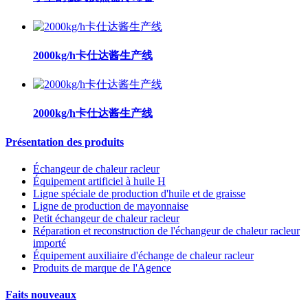
2000kg/h卡仕达酱生产线
2000kg/h卡仕达酱生产线
Présentation des produits
Échangeur de chaleur racleur
Équipement artificiel à huile H
Ligne spéciale de production d'huile et de graisse
Ligne de production de mayonnaise
Petit échangeur de chaleur racleur
Réparation et reconstruction de l'échangeur de chaleur racleur
importé
Équipement auxiliaire d'échange de chaleur racleur
Produits de marque de l'Agence
Faits nouveaux