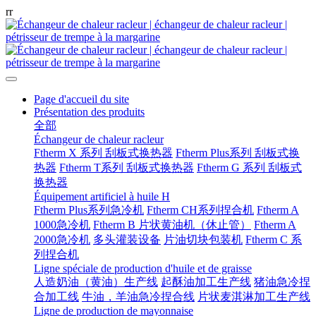
r
r
Page d'accueil du site
Présentation des produits
全部
Échangeur de chaleur racleur
Ftherm X 系列 刮板式换热器
Ftherm Plus系列 刮板式换
热器
Ftherm T系列 刮板式换热器
Ftherm G 系列 刮板式
换热器
Équipement artificiel à huile H
Ftherm Plus系列急冷机
Ftherm CH系列捏合机
Ftherm A
1000急冷机
Ftherm B 片状黄油机（休止管）
Ftherm A
2000急冷机
多头灌装设备
片油切块包装机
Ftherm C 系
列捏合机
Ligne spéciale de production d'huile et de graisse
人造奶油（黄油）生产线
起酥油加工生产线
猪油急冷捏
合加工线
牛油，羊油急冷捏合线
片状麦淇淋加工生产线
Ligne de production de mayonnaise