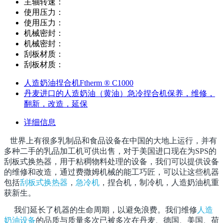
主轴转速：
使用压力：
使用压力：
机械密封：
机械密封：
刮板材质：
刮板材质：
人造奶油捏合机Ftherm ® C1000
丹麦进口的人造奶油（黄油）急冷捏合机保养，维修，
翻新，改造，延保
详细信息
世界上有很多乳制品和食品设备在中国的大地上运行，并有
多种二手的乳品加工机可供出售，对于美国进口现在为SPS的
刮板式换热器
，
用于粘稠物料处理的设备，我们可以提供设备
的维修和改造，通过费撒姆机械的能工巧匠，可以让这些机器
包括
刮板式换热器
，
急冷机
，捏合机，制冷机，人造奶油机重
获新生。
我们延长了机器的生命周期，以避免浪费。我们维修
人造
奶油设备
的品质与质量多次已被多次在丹麦、德国、美国、荷