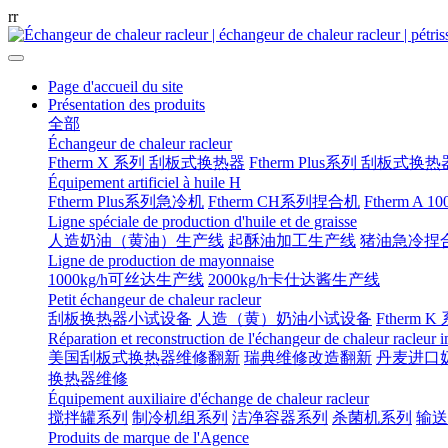
r
r
Page d'accueil du site
Présentation des produits
全部
Échangeur de chaleur racleur
Ftherm X 系列 刮板式换热器
Ftherm Plus系列 刮板式换热
Équipement artificiel à huile H
Ftherm Plus系列急冷机
Ftherm CH系列捏合机
Ftherm A 
Ligne spéciale de production d'huile et de graisse
人造奶油（黄油）生产线
起酥油加工生产线
猪油急冷捏
Ligne de production de mayonnaise
1000kg/h可丝达生产线
2000kg/h卡仕达酱生产线
Petit échangeur de chaleur racleur
刮板换热器小试设备
人造（黄）奶油小试设备
Ftherm K
Réparation et reconstruction de l'échangeur de chaleur racleur 
美国刮板式换热器维修翻新
瑞典维修改造翻新
丹麦进口
换热器维修
Équipement auxiliaire d'échange de chaleur racleur
搅拌罐系列
制冷机组系列
洁净容器系列
杀菌机系列
输送
Produits de marque de l'Agence