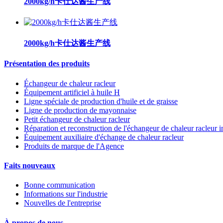
2000kg/h卡仕达酱生产线
2000kg/h卡仕达酱生产线
Présentation des produits
Échangeur de chaleur racleur
Équipement artificiel à huile H
Ligne spéciale de production d'huile et de graisse
Ligne de production de mayonnaise
Petit échangeur de chaleur racleur
Réparation et reconstruction de l'échangeur de chaleur racleur 
Équipement auxiliaire d'échange de chaleur racleur
Produits de marque de l'Agence
Faits nouveaux
Bonne communication
Informations sur l'industrie
Nouvelles de l'entreprise
À propos de nous