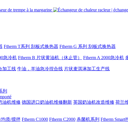
器
Ftherm T系列 刮板式换热器
Ftherm G 系列 刮板式换热器
1000急冷机
Ftherm B 片状黄油机（休止管）
Ftherm A 2000急冷机
合加工线
牛油，羊油急冷捏合线
片状麦淇淋加工生产线
 系列
importé
奶油机维修
德国进口奶油机维修翻新
英国奶油机改造维修
荷兰
/均质/搅拌
Ftherm C1000
Ftherm C2000
杀菌机系列
Ftherm Sma