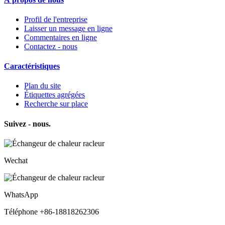
Profil de l'entreprise
Laisser un message en ligne
Commentaires en ligne
Contactez - nous
Caractéristiques
Plan du site
Étiquettes agrégées
Recherche sur place
Suivez - nous.
Wechat
WhatsApp
Téléphone +86-18818262306