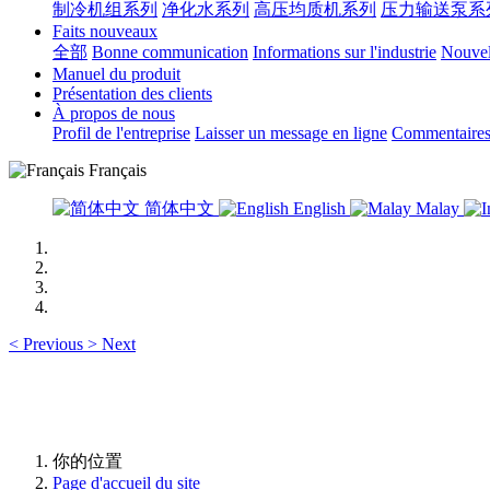
制冷机组系列
净化水系列
高压均质机系列
压力输送泵系
Faits nouveaux
全部
Bonne communication
Informations sur l'industrie
Nouvell
Manuel du produit
Présentation des clients
À propos de nous
Profil de l'entreprise
Laisser un message en ligne
Commentaires 
Français
简体中文
English
Malay
<
Previous
>
Next
你的位置
Page d'accueil du site