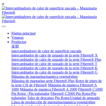
r
r
Página principal
Votators
Productos
全部
intercambiadores de calor de superficie rascada
Intercambiador de calor de raspado de la serie Ftherm® X
Intercambiador de calor de raspado de la serie Ftherm® Plus
Intercambiador de calor de raspado de la serie Ftherm® T
Intercambiador de calor de raspado de la serie Ftherm® K
Intercambiador de calor de raspado de la serie Ftherm® G
Máquina de margarina/manteca vegetal/ghee
Máquina de margarina serie Ftherm® Plus
Rotor de pines de
la serie CH de Ftherm®
Máquina de manteca Ftherm® A
1000
Máquina de manteca Ftherm® A 2000
Ftherm® C1000
Pin Rotor / Pin trabajador
Ftherm® C2000 Pin Rotor/Pin
trabajador
Tubo de descanso
Pin Rotor/Unidad de amasado
Línea de producción de margarina/manteca vegetal/ghee