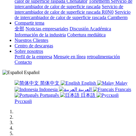
calor de superficie raspada Chenatator
Torletherm Servicio de
intercambiador de calor de superficie rascada
Servicio de
intercambiador de calor de superficie rascada R0N0
Servicio
de intercambiador de calor de superficie rascada Camtherm
Compartir tema
全部
Noticias empresariales
Discusión Académica
Información de la industria
Cobertura mediática
Nuestros Clientes
Centro de descargas
Sobre nosotros
Perfil de la empresa
Mensaje en línea
retroalimentación
Contacto
Español
简体中文
English
Malay
Indonesia
العربية
Français
Português
日本語
Русский