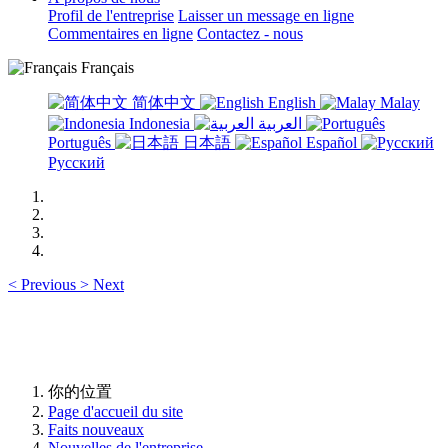
Profil de l'entreprise
Laisser un message en ligne
Commentaires en ligne
Contactez - nous
Français
简体中文
English
Malay
Indonesia
العربية
Português
日本語
Español
Русский
<
Previous
>
Next
你的位置
Page d'accueil du site
Faits nouveaux
Nouvelles de l'entreprise