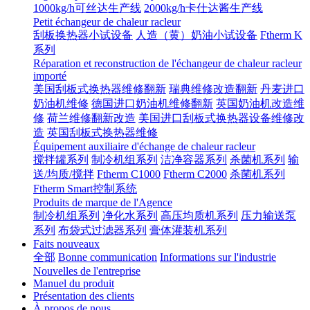
1000kg/h可丝达生产线
2000kg/h卡仕达酱生产线
Petit échangeur de chaleur racleur
刮板换热器小试设备
人造（黄）奶油小试设备
Ftherm K
系列
Réparation et reconstruction de l'échangeur de chaleur racleur
importé
美国刮板式换热器维修翻新
瑞典维修改造翻新
丹麦进口
奶油机维修
德国进口奶油机维修翻新
英国奶油机改造维
修
荷兰维修翻新改造
美国进口刮板式换热器设备维修改
造
英国刮板式换热器维修
Équipement auxiliaire d'échange de chaleur racleur
搅拌罐系列
制冷机组系列
洁净容器系列
杀菌机系列
输
送/均质/搅拌
Ftherm C1000
Ftherm C2000
杀菌机系列
Ftherm Smart控制系统
Produits de marque de l'Agence
制冷机组系列
净化水系列
高压均质机系列
压力输送泵
系列
布袋式过滤器系列
膏体灌装机系列
Faits nouveaux
全部
Bonne communication
Informations sur l'industrie
Nouvelles de l'entreprise
Manuel du produit
Présentation des clients
À propos de nous