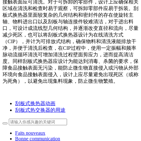
接触表面应可清洗。对于可拆卸的零部件，设计上应确保相关
区域在清洗和检查时易于观察，可拆卸零部件应易于拆装。刮
板式换热器里面较复杂的几何结构和密封件的存在使旋转主
轴、物料进出口以及刮板与轴连接件较难清洁，对于进出料
口，可设计成流线型几何结构，并逐渐改变直径和流向，尽量
减少死区，也可以将刮板式换热器设计为在线清洗方式
（CIP），并计为可排放式结构，确保物料和清洗液能排放干
净，并便于清洗后检查，在CIP过程中，使用一定振幅和频率
脉动流循环清洗可增加清洗过程壁面剪应力，进而提高清洁
度。同样刮板式换热器应设计为能达到消毒、杀菌的要求，保
障食品接触表面无污染，能防止微生物直接侵入或污物从外部
环境向食品接触表面侵入，设计上应尽量避免出现死区（或称
为死角），以避免出现集料现象，防止微生物繁殖。
刮板式换热器动画
刮板式热交换器的用途
Faits nouveaux
Bonne communication