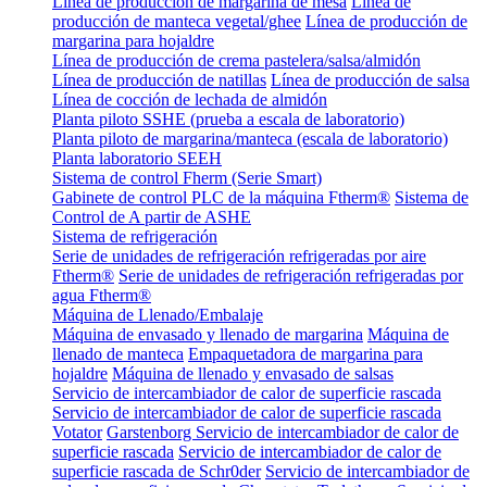
Línea de producción de margarina de mesa
Línea de
producción de manteca vegetal/ghee
Línea de producción de
margarina para hojaldre
Línea de producción de crema pastelera/salsa/almidón
Línea de producción de natillas
Línea de producción de salsa
Línea de cocción de lechada de almidón
Planta piloto SSHE (prueba a escala de laboratorio)
Planta piloto de margarina/manteca (escala de laboratorio)
Planta laboratorio SEEH
Sistema de control Fherm (Serie Smart)
Gabinete de control PLC de la máquina Ftherm®
Sistema de
Control de A partir de ASHE
Sistema de refrigeración
Serie de unidades de refrigeración refrigeradas por aire
Ftherm®
Serie de unidades de refrigeración refrigeradas por
agua Ftherm®
Máquina de Llenado/Embalaje
Máquina de envasado y llenado de margarina
Máquina de
llenado de manteca
Empaquetadora de margarina para
hojaldre
Máquina de llenado y envasado de salsas
Servicio de intercambiador de calor de superficie rascada
Servicio de intercambiador de calor de superficie rascada
Votator
Garstenborg Servicio de intercambiador de calor de
superficie rascada
Servicio de intercambiador de calor de
superficie rascada de Schr0der
Servicio de intercambiador de