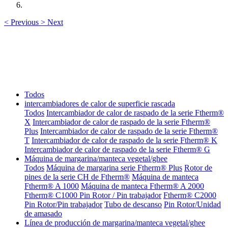
<
Previous
>
Next
Todos
intercambiadores de calor de superficie rascada
Todos
Intercambiador de calor de raspado de la serie Ftherm®
X
Intercambiador de calor de raspado de la serie Ftherm®
Plus
Intercambiador de calor de raspado de la serie Ftherm®
T
Intercambiador de calor de raspado de la serie Ftherm® K
Intercambiador de calor de raspado de la serie Ftherm® G
Máquina de margarina/manteca vegetal/ghee
Todos
Máquina de margarina serie Ftherm® Plus
Rotor de
pines de la serie CH de Ftherm®
Máquina de manteca
Ftherm® A 1000
Máquina de manteca Ftherm® A 2000
Ftherm® C1000 Pin Rotor / Pin trabajador
Ftherm® C2000
Pin Rotor/Pin trabajador
Tubo de descanso
Pin Rotor/Unidad
de amasado
Línea de producción de margarina/manteca vegetal/ghee