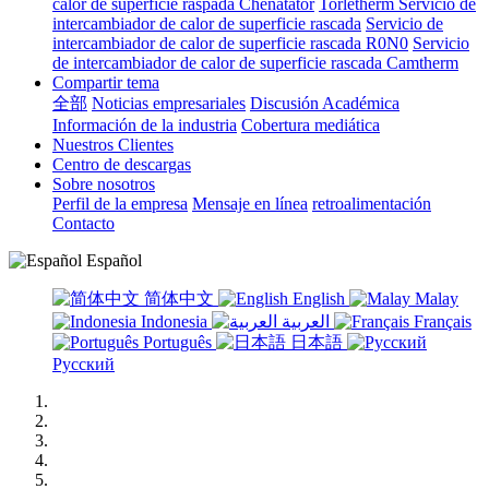
calor de superficie raspada Chenatator
Torletherm Servicio de
intercambiador de calor de superficie rascada
Servicio de
intercambiador de calor de superficie rascada R0N0
Servicio
de intercambiador de calor de superficie rascada Camtherm
Compartir tema
全部
Noticias empresariales
Discusión Académica
Información de la industria
Cobertura mediática
Nuestros Clientes
Centro de descargas
Sobre nosotros
Perfil de la empresa
Mensaje en línea
retroalimentación
Contacto
Español
简体中文
English
Malay
Indonesia
العربية
Français
Português
日本語
Русский