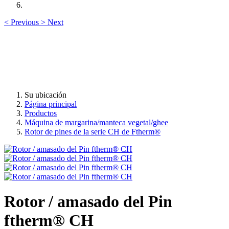
<
Previous
>
Next
Su ubicación
Página principal
Productos
Máquina de margarina/manteca vegetal/ghee
Rotor de pines de la serie CH de Ftherm®
Rotor / amasado del Pin
ftherm® CH