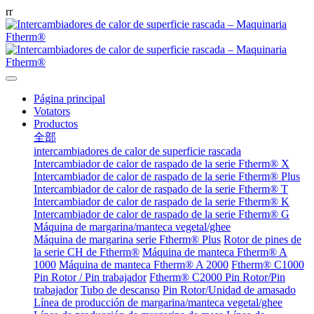
r
r
Página principal
Votators
Productos
全部
intercambiadores de calor de superficie rascada
Intercambiador de calor de raspado de la serie Ftherm® X
Intercambiador de calor de raspado de la serie Ftherm® Plus
Intercambiador de calor de raspado de la serie Ftherm® T
Intercambiador de calor de raspado de la serie Ftherm® K
Intercambiador de calor de raspado de la serie Ftherm® G
Máquina de margarina/manteca vegetal/ghee
Máquina de margarina serie Ftherm® Plus
Rotor de pines de
la serie CH de Ftherm®
Máquina de manteca Ftherm® A
1000
Máquina de manteca Ftherm® A 2000
Ftherm® C1000
Pin Rotor / Pin trabajador
Ftherm® C2000 Pin Rotor/Pin
trabajador
Tubo de descanso
Pin Rotor/Unidad de amasado
Línea de producción de margarina/manteca vegetal/ghee