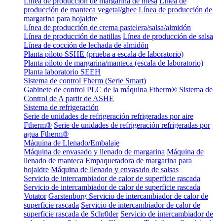
Línea de producción de margarina de mesa
Línea de
producción de manteca vegetal/ghee
Línea de producción de
margarina para hojaldre
Línea de producción de crema pastelera/salsa/almidón
Línea de producción de natillas
Línea de producción de salsa
Línea de cocción de lechada de almidón
Planta piloto SSHE (prueba a escala de laboratorio)
Planta piloto de margarina/manteca (escala de laboratorio)
Planta laboratorio SEEH
Sistema de control Fherm (Serie Smart)
Gabinete de control PLC de la máquina Ftherm®
Sistema de
Control de A partir de ASHE
Sistema de refrigeración
Serie de unidades de refrigeración refrigeradas por aire
Ftherm®
Serie de unidades de refrigeración refrigeradas por
agua Ftherm®
Máquina de Llenado/Embalaje
Máquina de envasado y llenado de margarina
Máquina de
llenado de manteca
Empaquetadora de margarina para
hojaldre
Máquina de llenado y envasado de salsas
Servicio de intercambiador de calor de superficie rascada
Servicio de intercambiador de calor de superficie rascada
Votator
Garstenborg Servicio de intercambiador de calor de
superficie rascada
Servicio de intercambiador de calor de
superficie rascada de Schr0der
Servicio de intercambiador de