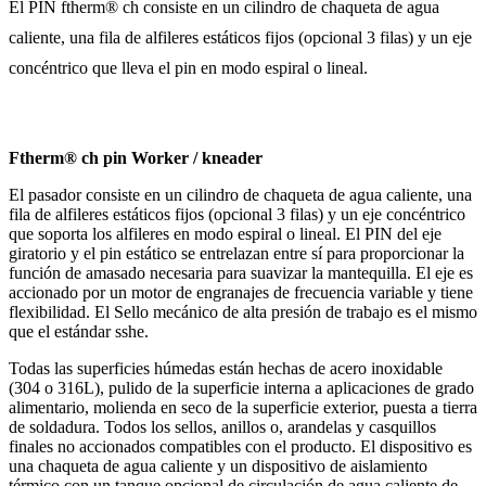
El PIN ftherm® ch consiste en un cilindro de chaqueta de agua
caliente, una fila de alfileres estáticos fijos (opcional 3 filas) y un eje
concéntrico que lleva el pin en modo espiral o lineal.
Ftherm® ch pin Worker / kneader
El pasador consiste en un cilindro de chaqueta de agua caliente, una
fila de alfileres estáticos fijos (opcional 3 filas) y un eje concéntrico
que soporta los alfileres en modo espiral o lineal. El PIN del eje
giratorio y el pin estático se entrelazan entre sí para proporcionar la
función de amasado necesaria para suavizar la mantequilla. El eje es
accionado por un motor de engranajes de frecuencia variable y tiene
flexibilidad. El Sello mecánico de alta presión de trabajo es el mismo
que el estándar sshe.
Todas las superficies húmedas están hechas de acero inoxidable
(304 o 316L), pulido de la superficie interna a aplicaciones de grado
alimentario, molienda en seco de la superficie exterior, puesta a tierra
de soldadura. Todos los sellos, anillos o, arandelas y casquillos
finales no accionados compatibles con el producto. El dispositivo es
una chaqueta de agua caliente y un dispositivo de aislamiento
térmico con un tanque opcional de circulación de agua caliente de