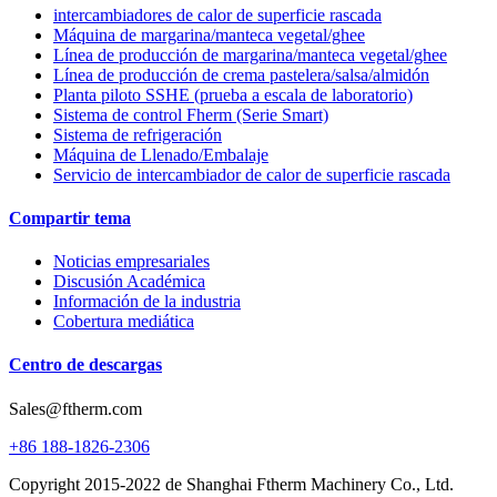
intercambiadores de calor de superficie rascada
Máquina de margarina/manteca vegetal/ghee
Línea de producción de margarina/manteca vegetal/ghee
Línea de producción de crema pastelera/salsa/almidón
Planta piloto SSHE (prueba a escala de laboratorio)
Sistema de control Fherm (Serie Smart)
Sistema de refrigeración
Máquina de Llenado/Embalaje
Servicio de intercambiador de calor de superficie rascada
Compartir tema
Noticias empresariales
Discusión Académica
Información de la industria
Cobertura mediática
Centro de descargas
Sales@ftherm.com
+86 188-1826-2306
Copyright 2015-2022 de Shanghai Ftherm Machinery Co., Ltd.