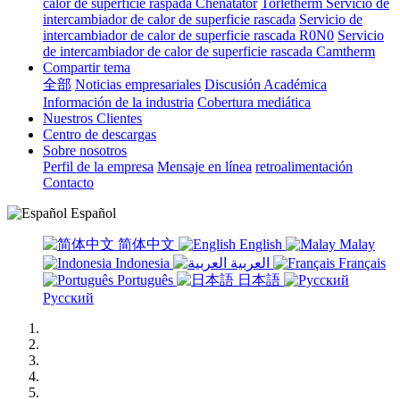
calor de superficie raspada Chenatator
Torletherm Servicio de
intercambiador de calor de superficie rascada
Servicio de
intercambiador de calor de superficie rascada R0N0
Servicio
de intercambiador de calor de superficie rascada Camtherm
Compartir tema
全部
Noticias empresariales
Discusión Académica
Información de la industria
Cobertura mediática
Nuestros Clientes
Centro de descargas
Sobre nosotros
Perfil de la empresa
Mensaje en línea
retroalimentación
Contacto
Español
简体中文
English
Malay
Indonesia
العربية
Français
Português
日本語
Русский