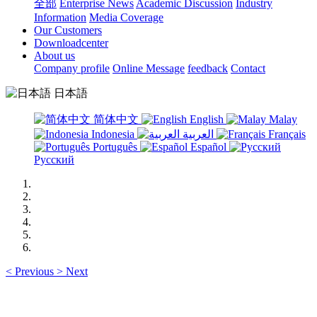
全部
Enterprise News
Academic Discussion
Industry
Information
Media Coverage
Our Customers
Downloadcenter
About us
Company profile
Online Message
feedback
Contact
日本語
简体中文
English
Malay
Indonesia
العربية
Français
Português
Español
Русский
<
Previous
>
Next