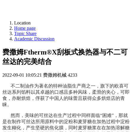
Location
Home page
Topic Share
Academic Discussion
费撒姆Ftherm®X刮板式换热器与不二可
丝达的完美结合
2022-09-01 10:05:21
费撒姆机械
4233
不二制油作为著名的特种油脂生产商之一，旗下的欧喜可
丝达系列馅料以其卓越的口感且多种风味，柔滑的夹心，可即
食，亦耐烘焙，俘获了中国人的味蕾且获得众多烘焙店的青
睐。
然而，美味的可丝达在生产过程中同样面临“困难”，那就
是在制作可丝达所用原料中的淀粉和麦芽糖在加热过程中淀粉
发生糊化，产生坚硬的焦化膜，同时麦芽糖浆在在加热溶解糖