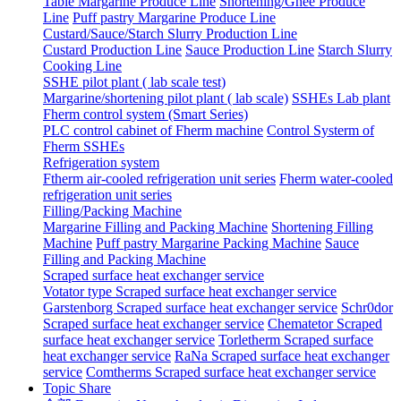
Table Margarine Produce Line
Shortening/Ghee Produce
Line
Puff pastry Margarine Produce Line
Custard/Sauce/Starch Slurry Production Line
Custard Production Line
Sauce Production Line
Starch Slurry
Cooking Line
SSHE pilot plant ( lab scale test)
Margarine/shortening pilot plant ( lab scale)
SSHEs Lab plant
Fherm control system (Smart Series)
PLC control cabinet of Fherm machine
Control Systerm of
Fherm SSHEs
Refrigeration system
Ftherm air-cooled refrigeration unit series
Fherm water-cooled
refrigeration unit series
Filling/Packing Machine
Margarine Filling and Packing Machine
Shortening Filling
Machine
Puff pastry Margarine Packing Machine
Sauce
Filling and Packing Machine
Scraped surface heat exchanger service
Votator type Scraped surface heat exchanger service
Garstenborg Scraped surface heat exchanger service
Schr0dor
Scraped surface heat exchanger service
Chematetor Scraped
surface heat exchanger service
Torletherm Scraped surface
heat exchanger service
RaNa Scraped surface heat exchanger
service
Comtherms Scraped surface heat exchanger service
Topic Share