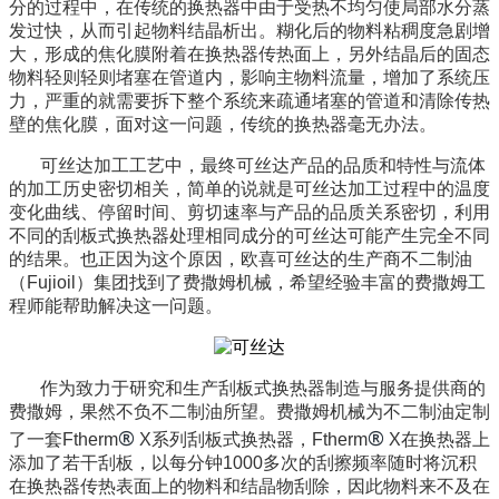
分的过程中，在传统的换热器中由于受热不均匀使局部水分蒸
发过快，从而引起物料结晶析出。糊化后的物料粘稠度急剧增
大，形成的焦化膜附着在换热器传热面上，另外结晶后的固态
物料轻则轻则堵塞在管道内，影响主物料流量，增加了系统压
力，严重的就需要拆下整个系统来疏通堵塞的管道和清除传热
壁的焦化膜，面对这一问题，传统的换热器毫无办法。
可丝达加工工艺中，最终可丝达产品的品质和特性与流体
的加工历史密切相关，简单的说就是可丝达加工过程中的温度
变化曲线、停留时间、剪切速率与产品的品质关系密切，利用
不同的刮板式换热器处理相同成分的可丝达可能产生完全不同
的结果。也正因为这个原因，欧喜可丝达的生产商不二制油
（
Fujioil
）集团找到了费撒姆机械，希望经验丰富的费撒姆工
程师能帮助解决这一问题。
作为致力于研究和生产刮板式换热器制造与服务提供商的
费撒姆，果然不负不二制油所望。费撒姆机械为不二制油定制
®
®
了一套
Ftherm
X
系列刮板式换热器，
Ftherm
X
在换热器上
添加了若干刮板，以每分钟
1000
多次的刮擦频率随时将沉积
在换热器传热表面上的物料和结晶物刮除，因此物料来不及在