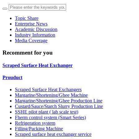
Topic Share
Enterprise News
Academic Discussion
Industry Information
Media Coverage
Recomment for you
Scraped Surface Heat Exchanger
Prouduct
Scraped Surface Heat Exchangers
Margarine/Shortening/Ghee Machine
Margarine/Shortening/Ghee Production Line
Custard/Sauce/Starch Slurry Production Line
SSHE pilot plant ( lab scale test)
Fherm control system (Smart Series)
Refrigeration system
Filling/Packing Machine
Scraped surface heat exchanger service