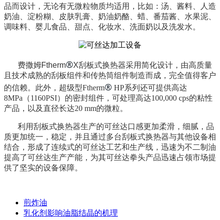
品而设计，无论有无微粒物质均适用，比如：汤、酱料、人造
奶油、淀粉糊、皮肤乳膏、奶油奶酪、蜡、番茄酱、水果泥、
调味料、婴儿食品、甜点、化妆水、洗面奶以及洗发水。
®
费撒姆
Ftherm
X
刮板式换热器采用简化设计，由高质量
且技术成熟的刮板组件和传热筒组件制造而成，完全值得客户
®
的信赖。此外，超级型
Ftherm
HP
系列还可提供高达
8MPa
（
1160PSI
）的密封组件，可处理高达
100,000 cps
的粘性
产品，以及直径长达
20 mm
的微粒。
利用刮板式换热器生产的可丝达口感更加柔滑，细腻，品
质更加统一，稳定，并且通过多台刮板式换热器与其他设备相
结合，形成了连续式的可丝达工艺和生产线，迅速为不二制油
提高了可丝达生产产能，为其可丝达拳头产品迅速占领市场提
供了坚实的设备保障。
煎炸油
乳化剂影响油脂结晶的机理