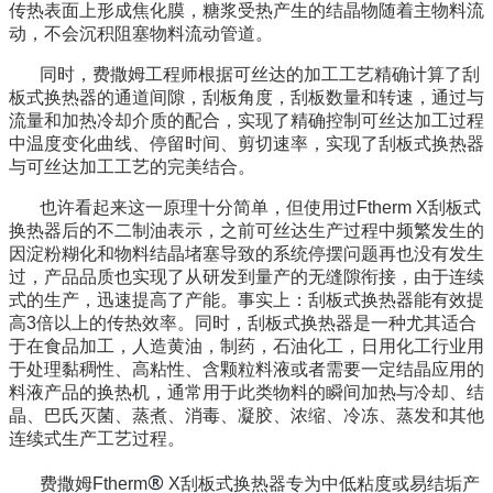
传热表面上形成焦化膜，糖浆受热产生的结晶物随着主物料流
动，不会沉积阻塞物料流动管道。
同时，费撒姆工程师根据可丝达的加工工艺精确计算了刮
板式换热器的通道间隙，刮板角度，刮板数量和转速，通过与
流量和加热冷却介质的配合，实现了精确控制可丝达加工过程
中温度变化曲线、停留时间、剪切速率，实现了刮板式换热器
与可丝达加工工艺的完美结合。
也许看起来这一原理十分简单，但使用过
Ftherm X
刮板式
换热器后的不二制油表示，之前可丝达生产过程中频繁发生的
因淀粉糊化和物料结晶堵塞导致的系统停摆问题再也没有发生
过，产品品质也实现了从研发到量产的无缝隙衔接，由于连续
式的生产，迅速提高了产能。事实上：刮板式换热器能有效提
高
3
倍以上的传热效率。同时，刮板式换热器是一种尤其适合
于在食品加工，人造黄油，制药，石油化工，日用化工行业用
于处理黏稠性、高粘性、含颗粒料液或者需要一定结晶应用的
料液产品的换热机，通常用于此类物料的瞬间加热与冷却、结
晶、巴氏灭菌、蒸煮、消毒、凝胶、浓缩、冷冻、蒸发和其他
连续式生产工艺过程。
®
费撒姆
Ftherm
X
刮板式换热器专为中低粘度或易结垢产