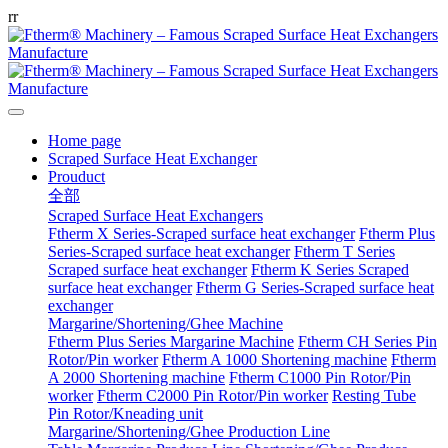
r
r
Home page
Scraped Surface Heat Exchanger
Prouduct
全部
Scraped Surface Heat Exchangers
Ftherm X Series-Scraped surface heat exchanger
Ftherm Plus
Series-Scraped surface heat exchanger
Ftherm T Series
Scraped surface heat exchanger
Ftherm K Series Scraped
surface heat exchanger
Ftherm G Series-Scraped surface heat
exchanger
Margarine/Shortening/Ghee Machine
Ftherm Plus Series Margarine Machine
Ftherm CH Series Pin
Rotor/Pin worker
Ftherm A 1000 Shortening machine
Ftherm
A 2000 Shortening machine
Ftherm C1000 Pin Rotor/Pin
worker
Ftherm C2000 Pin Rotor/Pin worker
Resting Tube
Pin Rotor/Kneading unit
Margarine/Shortening/Ghee Production Line