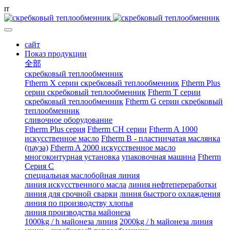
r
r
сайт
Показ продукции
全部
скребковый теплообменник
Ftherm X серии скребковый теплообменник
Ftherm Plus
серии скребковый теплообменник
Ftherm T серии
скребковый теплообменник
Ftherm G серии скребковый
теплообменник
сливочное оборудование
Ftherm Plus серия
Ftherm CH серии
Ftherm A 1000
искусственное масло
Ftherm B - пластинчатая маслянка
(пауза)
Ftherm A 2000 искусственное масло
многоконтурная установка
упаковочная машина
Ftherm
Серия C
специальная маслобойная линия
линия искусственного масла
линия нефтепереработки
линия для срочной сварки
линия быстрого охлаждения
линия по производству хлопья
линия производства майонеза
1000kg / h майонеза линия
2000kg / h майонеза линия