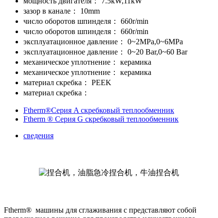
мощность двигателя：
7.5kW,11kW
зазор в канале：
10mm
число оборотов шпинделя：
660r/min
число оборотов шпинделя：
660r/min
эксплуатационное давление：
0~2MPa,0~6MPa
эксплуатационное давление：
0~20 Bar,0~60 Bar
механическое уплотнение：
керамика
механическое уплотнение：
керамика
материал скребка：
PEEK
материал скребка：
Ftherm®Серия A скребковый теплообменник
Ftherm ® Серия G скребковый теплообменник
сведения
Ftherm® машины для сглаживания с представляют собой