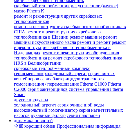
мини - скребковый теплообменник
скребковый теплообменник
искусственное (желтое)
масло
Ftherm K
ремонт и реконструкция других скребковых
теплообменников
ремонт и реконструкция скребкового теплообменника в
США
ремонт и реконструкция скребкового
теплообменника в Швеции
ремонт машины
ремонт
машины искусственного масла
ремонт и ремонт
ремонт
и реконструкция скребкового теплообменника в
Нидерландах
ремонт и реконструкция оборудования
теплообменника
ремонт скребкового теплообменника
HRS в Великобритании
скребковый теплообменный комплекс
серия мешалок
холодильный агрегат
серия чистых
контейнеров
серия бактерицидов
транспорт /
гомогенизация / перемешивание
Ftherm C1000
Ftherm
C2000
серия бактерицидов
система управления Ftherm
Smart
другие продукты
холодильный агрегат
серия очищенной воды
высоковольтный гомогенизатор
серия нагнетательных
насосов
рукавный фильтр
серия пластырей
динамика новостей
全部
хороший обмен
Профессиональная информация