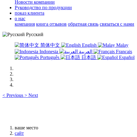
Новости компании
Руководство по продукции
показ клиента
о нас
компания
книга отзывов
обратная связь
связаться с нами
Русский
简体中文
English
Malay
Indonesia
العربية
Français
Português
日本語
Español
<
Previous
>
Next
ваше место
сайт