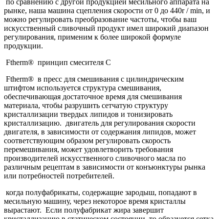
по сравнению с другой продукцией месильного аппарата на
рынке, наша машина сцепления скорости от 0 до 440r / min, и
можно регулировать преобразование частоты, чтобы ваш
искусственный сливочный продукт имел широкий диапазон
регулирования, применим к более широкой формуле
продукции.
Ftherm® принцип смесителя C
Ftherm® в пресс для смешивания с цилиндрическим
штифтом используется структура смешивания,
обеспечивающая достаточное время для смешивания
материала, чтобы разрушить сетчатую структуру
кристаллизации твердых липидов и тонизировать
кристаллизацию. двигатель для регулирования скорости
двигателя, в зависимости от содержания липидов, может
соответствующим образом регулировать скорость
перемешивания, может удовлетворить требования
производителей искусственного сливочного масла по
различным рецептам в зависимости от конъюнктуры рынка
или потребностей потребителей.
когда полуфабрикаты, содержащие зародыш, попадают в
месильную машину, через некоторое время кристаллы
вырастают. Если полуфабрикат жира завершит
кристаллизацию в статическом состоянии, то образуется сетка