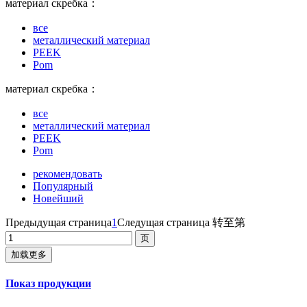
материал скребка：
все
металлический материал
PEEK
Pom
материал скребка：
все
металлический материал
PEEK
Pom
рекомендовать
Популярный
Новейший
Предыдущая страница
1
Следущая страница
转至第
加载更多
Показ продукции