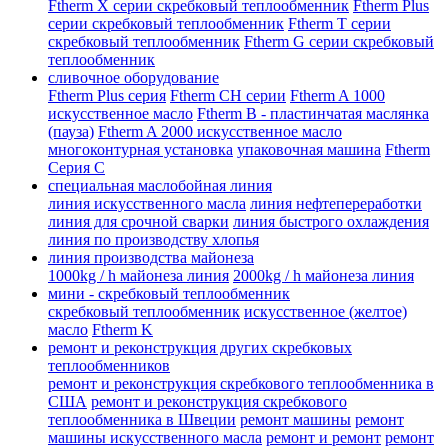
Ftherm X серии скребковый теплообменник
Ftherm Plus
серии скребковый теплообменник
Ftherm T серии
скребковый теплообменник
Ftherm G серии скребковый
теплообменник
сливочное оборудование
Ftherm Plus серия
Ftherm CH серии
Ftherm A 1000
искусственное масло
Ftherm B - пластинчатая маслянка
(пауза)
Ftherm A 2000 искусственное масло
многоконтурная установка
упаковочная машина
Ftherm
Серия C
специальная маслобойная линия
линия искусственного масла
линия нефтепереработки
линия для срочной сварки
линия быстрого охлаждения
линия по производству хлопья
линия производства майонеза
1000kg / h майонеза линия
2000kg / h майонеза линия
мини - скребковый теплообменник
скребковый теплообменник
искусственное (желтое)
масло
Ftherm K
ремонт и реконструкция других скребковых
теплообменников
ремонт и реконструкция скребкового теплообменника в
США
ремонт и реконструкция скребкового
теплообменника в Швеции
ремонт машины
ремонт
машины искусственного масла
ремонт и ремонт
ремонт