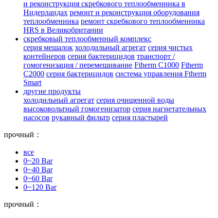
и реконструкция скребкового теплообменника в
Нидерландах
ремонт и реконструкция оборудования
теплообменника
ремонт скребкового теплообменника
HRS в Великобритании
скребковый теплообменный комплекс
серия мешалок
холодильный агрегат
серия чистых
контейнеров
серия бактерицидов
транспорт /
гомогенизация / перемешивание
Ftherm C1000
Ftherm
C2000
серия бактерицидов
система управления Ftherm
Smart
другие продукты
холодильный агрегат
серия очищенной воды
высоковольтный гомогенизатор
серия нагнетательных
насосов
рукавный фильтр
серия пластырей
прочный：
все
0~20 Bar
0~40 Bar
0~60 Bar
0~120 Bar
прочный：