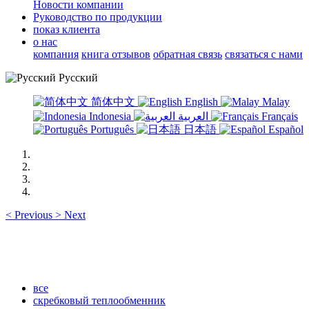
Новости компании
Руководство по продукции
показ клиента
о нас
компания
книга отзывов
обратная связь
связаться с нами
Русский
简体中文
English
Malay
Indonesia
العربية
Français
Português
日本語
Español
<
Previous
>
Next
все
скребковый теплообменник