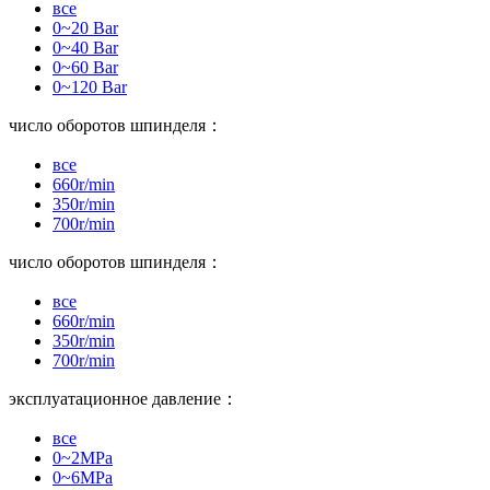
все
0~20 Bar
0~40 Bar
0~60 Bar
0~120 Bar
число оборотов шпинделя：
все
660r/min
350r/min
700r/min
число оборотов шпинделя：
все
660r/min
350r/min
700r/min
эксплуатационное давление：
все
0~2MPa
0~6MPa