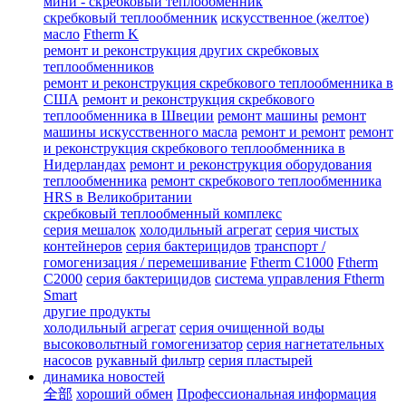
мини - скребковый теплообменник
скребковый теплообменник
искусственное (желтое)
масло
Ftherm K
ремонт и реконструкция других скребковых
теплообменников
ремонт и реконструкция скребкового теплообменника в
США
ремонт и реконструкция скребкового
теплообменника в Швеции
ремонт машины
ремонт
машины искусственного масла
ремонт и ремонт
ремонт
и реконструкция скребкового теплообменника в
Нидерландах
ремонт и реконструкция оборудования
теплообменника
ремонт скребкового теплообменника
HRS в Великобритании
скребковый теплообменный комплекс
серия мешалок
холодильный агрегат
серия чистых
контейнеров
серия бактерицидов
транспорт /
гомогенизация / перемешивание
Ftherm C1000
Ftherm
C2000
серия бактерицидов
система управления Ftherm
Smart
другие продукты
холодильный агрегат
серия очищенной воды
высоковольтный гомогенизатор
серия нагнетательных
насосов
рукавный фильтр
серия пластырей
динамика новостей
全部
хороший обмен
Профессиональная информация