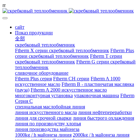
r
r
сайт
Показ продукции
全部
скребковый теплообменник
Ftherm X серии скребковый теплообменник
Ftherm Plus
серии скребковый теплообменник
Ftherm T серии
скребковый теплообменник
Ftherm G серии скребковый
теплообменник
сливочное оборудование
Ftherm Plus серия
Ftherm CH серии
Ftherm A 1000
искусственное масло
Ftherm B - пластинчатая маслянка
(пауза)
Ftherm A 2000 искусственное масло
многоконтурная установка
упаковочная машина
Ftherm
Серия C
специальная маслобойная линия
линия искусственного масла
линия нефтепереработки
линия для срочной сварки
линия быстрого охлаждения
линия по производству хлопья
линия производства майонеза
1000kg / h майонеза линия
2000kg / h майонеза линия