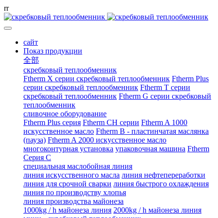
r
r
сайт
Показ продукции
全部
скребковый теплообменник
Ftherm X серии скребковый теплообменник
Ftherm Plus
серии скребковый теплообменник
Ftherm T серии
скребковый теплообменник
Ftherm G серии скребковый
теплообменник
сливочное оборудование
Ftherm Plus серия
Ftherm CH серии
Ftherm A 1000
искусственное масло
Ftherm B - пластинчатая маслянка
(пауза)
Ftherm A 2000 искусственное масло
многоконтурная установка
упаковочная машина
Ftherm
Серия C
специальная маслобойная линия
линия искусственного масла
линия нефтепереработки
линия для срочной сварки
линия быстрого охлаждения
линия по производству хлопья
линия производства майонеза
1000kg / h майонеза линия
2000kg / h майонеза линия