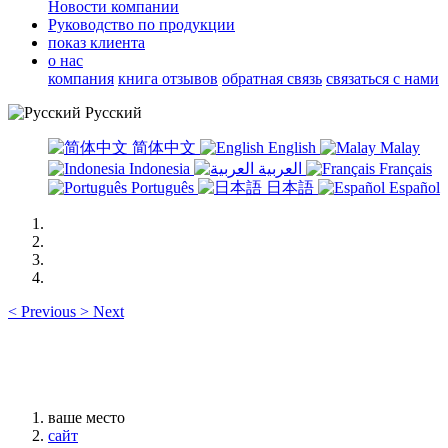
Новости компании
Руководство по продукции
показ клиента
о нас
компания
книга отзывов
обратная связь
связаться с нами
Русский
简体中文
English
Malay
Indonesia
العربية
Français
Português
日本語
Español
<
Previous
>
Next
ваше место
сайт