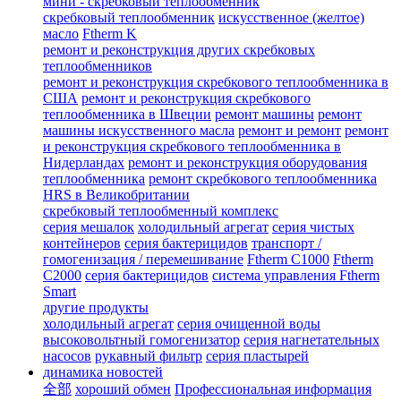
мини - скребковый теплообменник
скребковый теплообменник
искусственное (желтое)
масло
Ftherm K
ремонт и реконструкция других скребковых
теплообменников
ремонт и реконструкция скребкового теплообменника в
США
ремонт и реконструкция скребкового
теплообменника в Швеции
ремонт машины
ремонт
машины искусственного масла
ремонт и ремонт
ремонт
и реконструкция скребкового теплообменника в
Нидерландах
ремонт и реконструкция оборудования
теплообменника
ремонт скребкового теплообменника
HRS в Великобритании
скребковый теплообменный комплекс
серия мешалок
холодильный агрегат
серия чистых
контейнеров
серия бактерицидов
транспорт /
гомогенизация / перемешивание
Ftherm C1000
Ftherm
C2000
серия бактерицидов
система управления Ftherm
Smart
другие продукты
холодильный агрегат
серия очищенной воды
высоковольтный гомогенизатор
серия нагнетательных
насосов
рукавный фильтр
серия пластырей
динамика новостей
全部
хороший обмен
Профессиональная информация