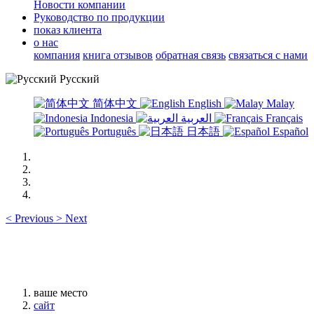
Новости компании
Руководство по продукции
показ клиента
о нас
компания
книга отзывов
обратная связь
связаться с нами
Русский
简体中文
English
Malay
Indonesia
العربية
Français
Português
日本語
Español
<
Previous
>
Next
ваше место
сайт