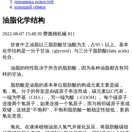
динамика новостей
хороший обмен
油脂化学结构
2022-08-07 15:48:39
费撒姆机械
811
饮食中之油脂以三脂肪酸甘油酯为主，占95﹪以上。基本
化学结构是一分子甘油（glycerol）与三分子脂肪酸(fatty acids)
化合。
油脂的特性取决于所含的脂肪酸，因为各种油脂都含有同
样的甘油。
脂肪酸是油脂的基本单位脂肪酸的构成元素主要是碳，
氢，氧。分子的骨架是由碳原子串连而成，碳元素以C代表，
一端为甲基（CH3-），另一端为酸（-COOH）。每个碳原子
连接两个氢原子，如果连接一个氢原子，而与相邻碳原子形成
双键，这就是“不饱和”，不饱和脂肪酸一般稳定性较低，更易
氧化变质。
氢化。在液体植物油加入氢气并催化反应，将脂肪酸碳链