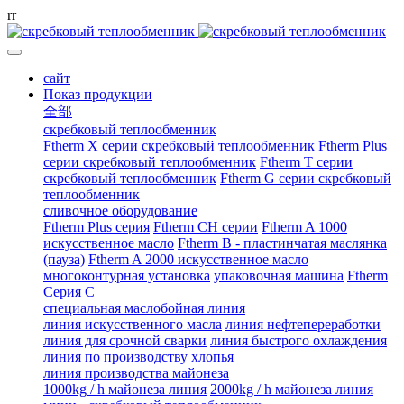
r
r
сайт
Показ продукции
全部
скребковый теплообменник
Ftherm X серии скребковый теплообменник
Ftherm Plus
серии скребковый теплообменник
Ftherm T серии
скребковый теплообменник
Ftherm G серии скребковый
теплообменник
сливочное оборудование
Ftherm Plus серия
Ftherm CH серии
Ftherm A 1000
искусственное масло
Ftherm B - пластинчатая маслянка
(пауза)
Ftherm A 2000 искусственное масло
многоконтурная установка
упаковочная машина
Ftherm
Серия C
специальная маслобойная линия
линия искусственного масла
линия нефтепереработки
линия для срочной сварки
линия быстрого охлаждения
линия по производству хлопья
линия производства майонеза
1000kg / h майонеза линия
2000kg / h майонеза линия