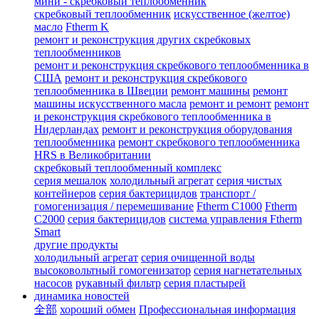
мини - скребковый теплообменник
скребковый теплообменник
искусственное (желтое)
масло
Ftherm K
ремонт и реконструкция других скребковых
теплообменников
ремонт и реконструкция скребкового теплообменника в
США
ремонт и реконструкция скребкового
теплообменника в Швеции
ремонт машины
ремонт
машины искусственного масла
ремонт и ремонт
ремонт
и реконструкция скребкового теплообменника в
Нидерландах
ремонт и реконструкция оборудования
теплообменника
ремонт скребкового теплообменника
HRS в Великобритании
скребковый теплообменный комплекс
серия мешалок
холодильный агрегат
серия чистых
контейнеров
серия бактерицидов
транспорт /
гомогенизация / перемешивание
Ftherm C1000
Ftherm
C2000
серия бактерицидов
система управления Ftherm
Smart
другие продукты
холодильный агрегат
серия очищенной воды
высоковольтный гомогенизатор
серия нагнетательных
насосов
рукавный фильтр
серия пластырей
динамика новостей
全部
хороший обмен
Профессиональная информация