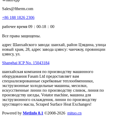
Sales@ftherm.com
+86 188 1826 2306
рабочее время 09：00-18：00
Все права защищены.
адрес Шанхайского завода: шанхай, район Цзядина, улица
новый храм, 28, адрес завода цзянсу: чанчжоу, провинции
цзянсу, ул.
Shanghai ICP No. 15043184
шанхайская компания по производству машинного
оборудования Fasam Ltd предоставляет вам
специализированные скребковые теплообменники,
экструзионные холодильные машины, месилки,
искусственные линии по производству сливок, линия по
производству шелды, Votator machine, машина для
экструзионного охлаждения, линии по производству
хрустящего масла, Scraped Surface Heat Exchanges!
Powered by
MetInfo 8.1
©2008-2026
mituo.cn