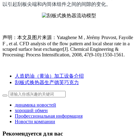
以引起刮板尖端和内筒体组件之间的间隙的变化。
声明：本文及图片来源：Yataghene M , Jérémy Pruvost, Fayolle
F , et al. CFD analysis of the flow pattern and local shear rate in a
scraped surface heat exchanger[J]. Chemical Engineering &
Processing: Process Intensification, 2008, 47(9-10):1550-1561.
人造奶油（黄油）加工设备介绍
刮板式换热器生产德芙巧克力
динамика новостей
хороший обмен
Профессиональная информация
Новости компании
Рекомендуется для вас