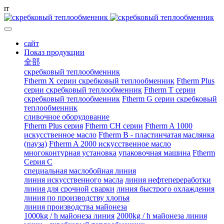
r
r
сайт
Показ продукции
全部
скребковый теплообменник
Ftherm X серии скребковый теплообменник
Ftherm Plus
серии скребковый теплообменник
Ftherm T серии
скребковый теплообменник
Ftherm G серии скребковый
теплообменник
сливочное оборудование
Ftherm Plus серия
Ftherm CH серии
Ftherm A 1000
искусственное масло
Ftherm B - пластинчатая маслянка
(пауза)
Ftherm A 2000 искусственное масло
многоконтурная установка
упаковочная машина
Ftherm
Серия C
специальная маслобойная линия
линия искусственного масла
линия нефтепереработки
линия для срочной сварки
линия быстрого охлаждения
линия по производству хлопья
линия производства майонеза
1000kg / h майонеза линия
2000kg / h майонеза линия