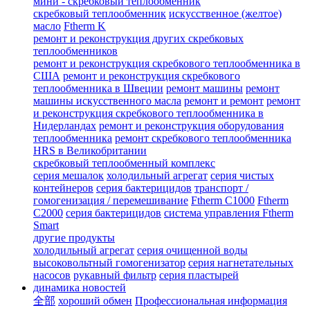
мини - скребковый теплообменник
скребковый теплообменник
искусственное (желтое)
масло
Ftherm K
ремонт и реконструкция других скребковых
теплообменников
ремонт и реконструкция скребкового теплообменника в
США
ремонт и реконструкция скребкового
теплообменника в Швеции
ремонт машины
ремонт
машины искусственного масла
ремонт и ремонт
ремонт
и реконструкция скребкового теплообменника в
Нидерландах
ремонт и реконструкция оборудования
теплообменника
ремонт скребкового теплообменника
HRS в Великобритании
скребковый теплообменный комплекс
серия мешалок
холодильный агрегат
серия чистых
контейнеров
серия бактерицидов
транспорт /
гомогенизация / перемешивание
Ftherm C1000
Ftherm
C2000
серия бактерицидов
система управления Ftherm
Smart
другие продукты
холодильный агрегат
серия очищенной воды
высоковольтный гомогенизатор
серия нагнетательных
насосов
рукавный фильтр
серия пластырей
динамика новостей
全部
хороший обмен
Профессиональная информация