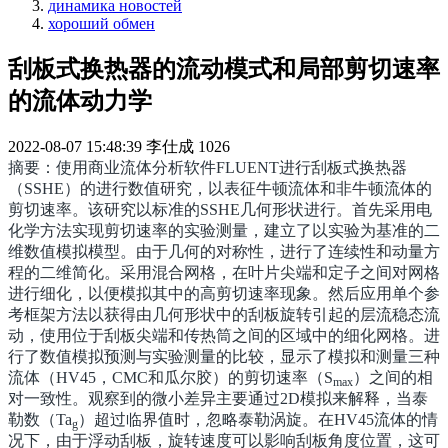
динамика новостей
хороший обмен
刮板式换热器的流动模式和局部剪切速率
的流体动力学
2022-08-07 15:48:39
李仕成
1026
摘要：使用商业流体分析软件FLUENT进行刮板式换热器
（SSHE）的进行数值研究，以表征牛顿流体和非牛顿流体的
剪切速率。该研究以标准的SSHE几何形状进行。首先采用电
化学方法实现剪切速率的实验测量，建立了以实验为基准的二
维数值模拟模型。由于几何的对称性，进行了连续性和动量方
程的二维简化。采用混合网格，在叶片尖端和定子之间对网格
进行细化，以便模拟其中的高剪切速率现象。然后应用单个参
考框架方法以获得由几何形状中的刮板旋转引起的层流稳态流
动，使用位于刮板尖端和传热筒之间的区域中的细化网格。进
行了数值模拟预测与实验测量的比较，显示了模拟和测量三种
流体（HV45，CMC和瓜尔胶）的剪切速率（S
）之间的相
max
对一致性。观察到的微小差异主要通过2D模拟来解释，当泰
勒数（Ta
）超过临界值时，忽略泰勒涡旋。在HV45流体的情
g
况下，由于浮动刮板，旋转速度可以影响刮板角度位置，这可