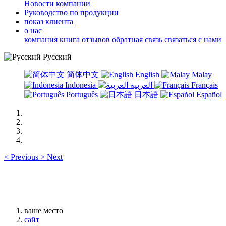
Новости компании
Руководство по продукции
показ клиента
о нас
компания
книга отзывов
обратная связь
связаться с нами
Русский
简体中文
English
Malay
Indonesia
العربية
Français
Português
日本語
Español
<
Previous
>
Next
ваше место
сайт