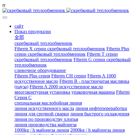
r
r
сайт
Показ продукции
全部
скребковый теплообменник
Ftherm X серии скребковый теплообменник
Ftherm Plus
серии скребковый теплообменник
Ftherm T серии
скребковый теплообменник
Ftherm G серии скребковый
теплообменник
сливочное оборудование
Ftherm Plus серия
Ftherm CH серии
Ftherm A 1000
искусственное масло
Ftherm B - пластинчатая маслянка
(пауза)
Ftherm A 2000 искусственное масло
многоконтурная установка
упаковочная машина
Ftherm
Серия C
специальная маслобойная линия
линия искусственного масла
линия нефтепереработки
линия для срочной сварки
линия быстрого охлаждения
линия по производству хлопья
линия производства майонеза
1000kg / h майонеза линия
2000kg / h майонеза линия