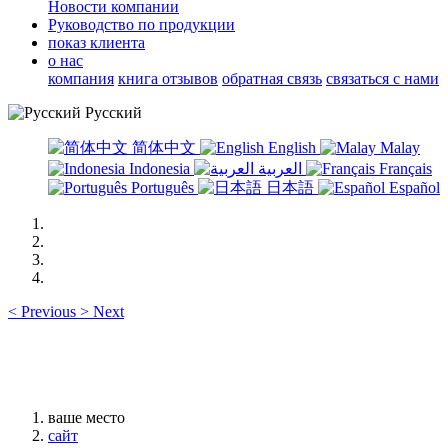
Новости компании
Руководство по продукции
показ клиента
о нас
компания
книга отзывов
обратная связь
связаться с нами
Русский
简体中文
English
Malay
Indonesia
العربية
Français
Português
日本語
Español
<
Previous
>
Next
ваше место
сайт