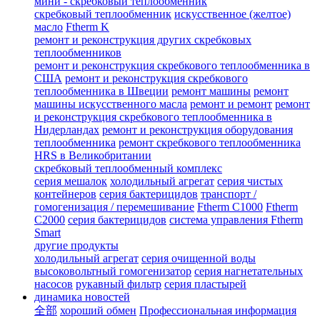
мини - скребковый теплообменник
скребковый теплообменник
искусственное (желтое)
масло
Ftherm K
ремонт и реконструкция других скребковых
теплообменников
ремонт и реконструкция скребкового теплообменника в
США
ремонт и реконструкция скребкового
теплообменника в Швеции
ремонт машины
ремонт
машины искусственного масла
ремонт и ремонт
ремонт
и реконструкция скребкового теплообменника в
Нидерландах
ремонт и реконструкция оборудования
теплообменника
ремонт скребкового теплообменника
HRS в Великобритании
скребковый теплообменный комплекс
серия мешалок
холодильный агрегат
серия чистых
контейнеров
серия бактерицидов
транспорт /
гомогенизация / перемешивание
Ftherm C1000
Ftherm
C2000
серия бактерицидов
система управления Ftherm
Smart
другие продукты
холодильный агрегат
серия очищенной воды
высоковольтный гомогенизатор
серия нагнетательных
насосов
рукавный фильтр
серия пластырей
динамика новостей
全部
хороший обмен
Профессиональная информация