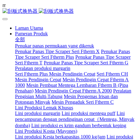
r
r
Laman Utama
Pameran Produk
全部
Penukar panas permukaan yang dikeruk
Penukar Panas Tipe Scraper Seri Ftherm X
Penukar Panas
Tipe Scraper Seri Ftherm Plus
Penukar Panas Tipe Scraper
Seri Ftherm T
Penukar Panas Tipe Scraper Seri Ftherm G
Peralatan produksi margarin
Seri Ftherm Plus Mesin Pendingin Cepat
Seri Ftherm CH
Mesin Pendingin Cepat
Mesin Pendingin Cepat Ftherm A
1000
Mesin Pembuat Mentega Lembaran Ftherm B (Pipa
Penahan)
Mesin Pendingin Cepat Ftherm A 2000
Peralatan
Pengisian Multi-Tabung
Mesin Pengemas Irisan dan
Potongan Minyak
Mesin Pengaduk Seri Ftherm C
Lini Produksi Lemak Khusus
Lini produksi margarin
Lini produksi mentega puff
Lini
pencampuran dengan pendinginan cepat（Mentega, Minyak
domba)
Lini produksi es krim gandum berbentuk keping
Lini Produksi Kosta (Mayones)
Lini produksi Kesta berkapasitas 1000 kg/jam
Lini produksi