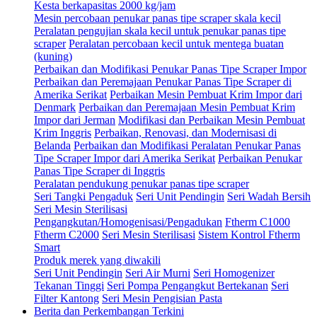
Kesta berkapasitas 2000 kg/jam
Mesin percobaan penukar panas tipe scraper skala kecil
Peralatan pengujian skala kecil untuk penukar panas tipe
scraper
Peralatan percobaan kecil untuk mentega buatan
(kuning)
Perbaikan dan Modifikasi Penukar Panas Tipe Scraper Impor
Perbaikan dan Peremajaan Penukar Panas Tipe Scraper di
Amerika Serikat
Perbaikan Mesin Pembuat Krim Impor dari
Denmark
Perbaikan dan Peremajaan Mesin Pembuat Krim
Impor dari Jerman
Modifikasi dan Perbaikan Mesin Pembuat
Krim Inggris
Perbaikan, Renovasi, dan Modernisasi di
Belanda
Perbaikan dan Modifikasi Peralatan Penukar Panas
Tipe Scraper Impor dari Amerika Serikat
Perbaikan Penukar
Panas Tipe Scraper di Inggris
Peralatan pendukung penukar panas tipe scraper
Seri Tangki Pengaduk
Seri Unit Pendingin
Seri Wadah Bersih
Seri Mesin Sterilisasi
Pengangkutan/Homogenisasi/Pengadukan
Ftherm C1000
Ftherm C2000
Seri Mesin Sterilisasi
Sistem Kontrol Ftherm
Smart
Produk merek yang diwakili
Seri Unit Pendingin
Seri Air Murni
Seri Homogenizer
Tekanan Tinggi
Seri Pompa Pengangkut Bertekanan
Seri
Filter Kantong
Seri Mesin Pengisian Pasta
Berita dan Perkembangan Terkini