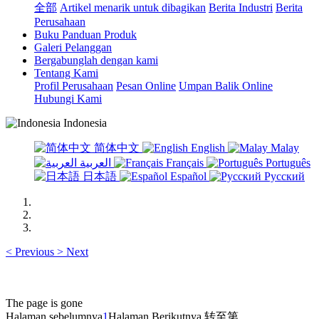
全部
Artikel menarik untuk dibagikan
Berita Industri
Berita
Perusahaan
Buku Panduan Produk
Galeri Pelanggan
Bergabunglah dengan kami
Tentang Kami
Profil Perusahaan
Pesan Online
Umpan Balik Online
Hubungi Kami
Indonesia
简体中文
English
Malay
العربية
Français
Português
日本語
Español
Русский
<
Previous
>
Next
The page is gone
Halaman sebelumnya
1
Halaman Berikutnya
转至第